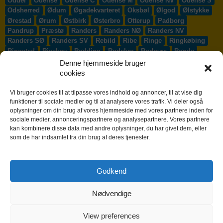
Odder
Odense
Odense C
Odense M
Odense NV
Odense S
Odsherred
Ødum
Øgadekvarteret
Oksbøl
Ølgod
Ølstykke
Ørestad
Ørum
Østbirk
Østerbro
Otterup
Padborg
Pandrup
Præstø
Randers
Randers NØ
Randers NV
Randers SØ
Randers SV
Rebild
Ribe
Ringe
Ringkøbing
Ringsted
Risskov
Rødding
Rødekro
Rødovre
Rønde
Rønne
Rønnede
Roskilde
Rudersdal
Rudkøbing
Denne hjemmeside bruger
Ruds-Vedby
Ry
Ryomgård
Sabro
Sæby
Sakskøbing
cookies
Samsø
Sankt Klemens
Sejs-Svejbæk
Silkeborg
Sindal
Skælskør
Skærbæk
Skævinge
Skagen
Skalborg
Vi bruger cookies til at tilpasse vores indhold og annoncer, til at vise dig
Skanderborg
Skibby
Skibet
Skive
Skjern
Skørping
funktioner til sociale medier og til at analysere vores trafik. Vi deler også
oplysninger om din brug af vores hjemmeside med vores partnere inden for
Skovlunde
Slagelse
Slangerup
Smørum
Smørumnedre
sociale medier, annonceringspartnere og analysepartnere. Vores partnere
Sofiendal
Søften
Solbjerg
Solrød
Solrød Strand
kan kombinere disse data med andre oplysninger, du har givet dem, eller
Sønderborg
Søndersø
Sorø
Starup
Stege
Stenløse
som de har indsamlet fra din brug af deres tjenester.
Stevns
Stevnstrup
Stilling
Stoholm
Store Heddinge
Storvorde
Støvring
Strib
Strøby Egede
Struer
Sundby
Sunds
Svendborg
Svenstrup J
Svinninge
Svogerslev
Godkend
Sydals
Syddjurs
Sydhavnen
Taastrup
Tarm
Tårnby
Taulov
Them
Thisted
Thurø By
Tilst
Tinglev
Tjæreborg
Nødvendige
Toftlund
Tølløse
Tønder
Tørring
Trige
Tune
Ullerslev
Vadum
Værløse
Valby
Vallensbæk
Vamdrup
Vanløse
Varde
Vejen
Vejle
Vestbjerg
Vester Hassing
Vesterbro
View preferences