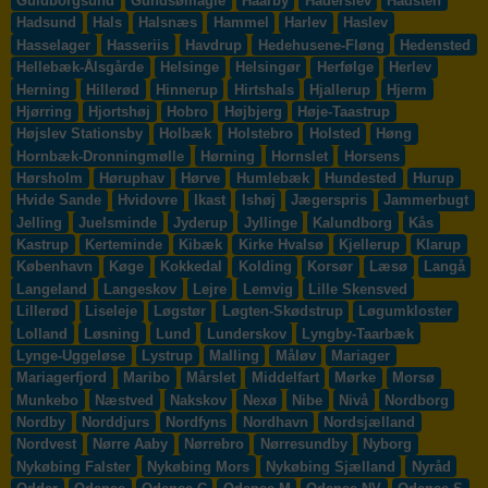
Guldborgsund
Gundsømagle
Haarby
Haderslev
Hadsten
Hadsund
Hals
Halsnæs
Hammel
Harlev
Haslev
Hasselager
Hasseriis
Havdrup
Hedehusene-Fløng
Hedensted
Hellebæk-Ålsgårde
Helsinge
Helsingør
Herfølge
Herlev
Herning
Hillerød
Hinnerup
Hirtshals
Hjallerup
Hjerm
Hjørring
Hjortshøj
Hobro
Højbjerg
Høje-Taastrup
Højslev Stationsby
Holbæk
Holstebro
Holsted
Høng
Hornbæk-Dronningmølle
Hørning
Hornslet
Horsens
Hørsholm
Høruphav
Hørve
Humlebæk
Hundested
Hurup
Hvide Sande
Hvidovre
Ikast
Ishøj
Jægerspris
Jammerbugt
Jelling
Juelsminde
Jyderup
Jyllinge
Kalundborg
Kås
Kastrup
Kerteminde
Kibæk
Kirke Hvalsø
Kjellerup
Klarup
København
Køge
Kokkedal
Kolding
Korsør
Læsø
Langå
Langeland
Langeskov
Lejre
Lemvig
Lille Skensved
Lillerød
Liseleje
Løgstør
Løgten-Skødstrup
Løgumkloster
Lolland
Løsning
Lund
Lunderskov
Lyngby-Taarbæk
Lynge-Uggeløse
Lystrup
Malling
Måløv
Mariager
Mariagerfjord
Maribo
Mårslet
Middelfart
Mørke
Morsø
Munkebo
Næstved
Nakskov
Nexø
Nibe
Nivå
Nordborg
Nordby
Norddjurs
Nordfyns
Nordhavn
Nordsjælland
Nordvest
Nørre Aaby
Nørrebro
Nørresundby
Nyborg
Nykøbing Falster
Nykøbing Mors
Nykøbing Sjælland
Nyråd