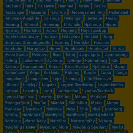
Guldborgsund
Gundsømagle
Haarby
Haderslev
Hadsten
Hadsund
Hals
Halsnæs
Hammel
Harlev
Haslev
Hasselager
Hasseriis
Havdrup
Hedehusene-Fløng
Hedensted
Hellebæk-Ålsgårde
Helsinge
Helsingør
Herfølge
Herlev
Herning
Hillerød
Hinnerup
Hirtshals
Hjallerup
Hjerm
Hjørring
Hjortshøj
Hobro
Højbjerg
Høje-Taastrup
Højslev Stationsby
Holbæk
Holstebro
Holsted
Høng
Hornbæk-Dronningmølle
Hørning
Hornslet
Horsens
Hørsholm
Høruphav
Hørve
Humlebæk
Hundested
Hurup
Hvide Sande
Hvidovre
Ikast
Ishøj
Jægerspris
Jammerbugt
Jelling
Juelsminde
Jyderup
Jyllinge
Kalundborg
Kås
Kastrup
Kerteminde
Kibæk
Kirke Hvalsø
Kjellerup
Klarup
København
Køge
Kokkedal
Kolding
Korsør
Læsø
Langå
Langeland
Langeskov
Lejre
Lemvig
Lille Skensved
Lillerød
Liseleje
Løgstør
Løgten-Skødstrup
Løgumkloster
Lolland
Løsning
Lund
Lunderskov
Lyngby-Taarbæk
Lynge-Uggeløse
Lystrup
Malling
Måløv
Mariager
Mariagerfjord
Maribo
Mårslet
Middelfart
Mørke
Morsø
Munkebo
Næstved
Nakskov
Nexø
Nibe
Nivå
Nordborg
Nordby
Norddjurs
Nordfyns
Nordhavn
Nordsjælland
Nordvest
Nørre Aaby
Nørrebro
Nørresundby
Nyborg
Nykøbing Falster
Nykøbing Mors
Nykøbing Sjælland
Nyråd