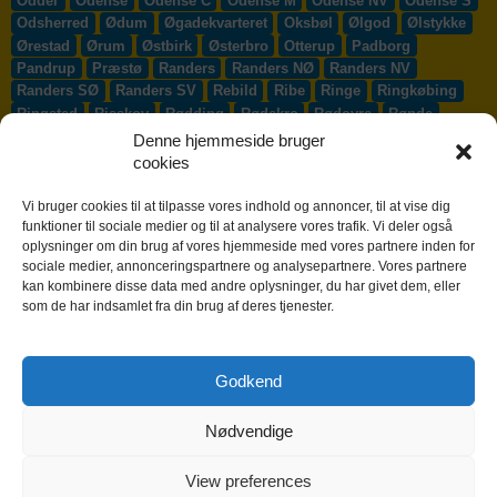
Odder
Odense
Odense C
Odense M
Odense NV
Odense S
Odsherred
Ødum
Øgadekvarteret
Oksbøl
Ølgod
Ølstykke
Ørestad
Ørum
Østbirk
Østerbro
Otterup
Padborg
Pandrup
Præstø
Randers
Randers NØ
Randers NV
Randers SØ
Randers SV
Rebild
Ribe
Ringe
Ringkøbing
Ringsted
Risskov
Rødding
Rødekro
Rødovre
Rønde
Rønne
Rønnede
Roskilde
Rudersdal
Rudkøbing
Denne hjemmeside bruger
Ruds-Vedby
Ry
Ryomgård
Sabro
Sæby
Sakskøbing
cookies
Samsø
Sankt Klemens
Sejs-Svejbæk
Silkeborg
Sindal
Skælskør
Skærbæk
Skævinge
Skagen
Skalborg
Vi bruger cookies til at tilpasse vores indhold og annoncer, til at vise dig
Skanderborg
Skibby
Skibet
Skive
Skjern
Skørping
funktioner til sociale medier og til at analysere vores trafik. Vi deler også
oplysninger om din brug af vores hjemmeside med vores partnere inden for
Skovlunde
Slagelse
Slangerup
Smørum
Smørumnedre
sociale medier, annonceringspartnere og analysepartnere. Vores partnere
Sofiendal
Søften
Solbjerg
Solrød
Solrød Strand
kan kombinere disse data med andre oplysninger, du har givet dem, eller
Sønderborg
Søndersø
Sorø
Starup
Stege
Stenløse
som de har indsamlet fra din brug af deres tjenester.
Stevns
Stevnstrup
Stilling
Stoholm
Store Heddinge
Storvorde
Støvring
Strib
Strøby Egede
Struer
Sundby
Sunds
Svendborg
Svenstrup J
Svinninge
Svogerslev
Godkend
Sydals
Syddjurs
Sydhavnen
Taastrup
Tarm
Tårnby
Taulov
Them
Thisted
Thurø By
Tilst
Tinglev
Tjæreborg
Nødvendige
Toftlund
Tølløse
Tønder
Tørring
Trige
Tune
Ullerslev
Vadum
Værløse
Valby
Vallensbæk
Vamdrup
Vanløse
Varde
Vejen
Vejle
Vestbjerg
Vester Hassing
Vesterbro
View preferences