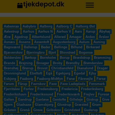
Aabenraa
Aabybro
Aalborg
Aalborg C
Aalborg Øst
Aalestrup
Aarhus
Aarhus N
Aarhus V
Aars
Aarup
Åbyhøj
Ærø
Agedrup
Albertslund
Allerød
Amager
Arden
Årslev
Asnæs
Assens
Assentoft
Augustenborg
Aulum
Auning
Bagsværd
Ballerup
Beder
Bellinge
Billund
Birkerød
Bjæverskov
Bjerringbro
Bjert
Blovstrød
Bogense
Bolderslev
Børkop
Bornholm
Borup
Brædstrup
Bramming
Brande
Brejning
Broager
Broby
Brøndby
Brønderslev
Brønshøj
Brørup
Brovst
Christiansfeld
Dianalund
Dragør
Dronninglund
Ebeltoft
Egå
Egebjerg
Egedal
Ejby
Esbjerg
Faaborg
Faaborg-Midtfyn
Fanø
Fårevejle
Farsø
Farum
Fårup
Favrskov
Faxe
Faxe Ladeplads
Fensmark
Fjerritslev
Forlev
Fredensborg
Fredericia
Frederiksberg
Frederikshavn
Frederikssund
Frederiksværk
Frejlev
Furesø
Galten
Gandrup
Ganløse
Gentofte
Gilleleje
Gistrup
Give
Gjern
Gladsaxe
Glamsbjerg
Glostrup
Græsted
Gram
Gråsten
Grenå
Greve
Gribskov
Grindsted
Guderup