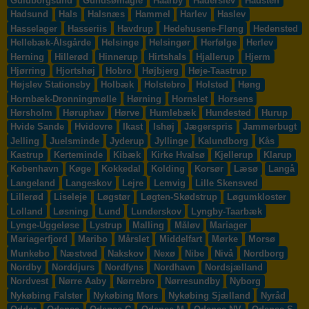
Guldborgsund
Gundsømagle
Haarby
Haderslev
Hadsten
Hadsund
Hals
Halsnæs
Hammel
Harlev
Haslev
Hasselager
Hasseriis
Havdrup
Hedehusene-Fløng
Hedensted
Hellebæk-Ålsgårde
Helsinge
Helsingør
Herfølge
Herlev
Herning
Hillerød
Hinnerup
Hirtshals
Hjallerup
Hjerm
Hjørring
Hjortshøj
Hobro
Højbjerg
Høje-Taastrup
Højslev Stationsby
Holbæk
Holstebro
Holsted
Høng
Hornbæk-Dronningmølle
Hørning
Hornslet
Horsens
Hørsholm
Høruphav
Hørve
Humlebæk
Hundested
Hurup
Hvide Sande
Hvidovre
Ikast
Ishøj
Jægerspris
Jammerbugt
Jelling
Juelsminde
Jyderup
Jyllinge
Kalundborg
Kås
Kastrup
Kerteminde
Kibæk
Kirke Hvalsø
Kjellerup
Klarup
København
Køge
Kokkedal
Kolding
Korsør
Læsø
Langå
Langeland
Langeskov
Lejre
Lemvig
Lille Skensved
Lillerød
Liseleje
Løgstør
Løgten-Skødstrup
Løgumkloster
Lolland
Løsning
Lund
Lunderskov
Lyngby-Taarbæk
Lynge-Uggeløse
Lystrup
Malling
Måløv
Mariager
Mariagerfjord
Maribo
Mårslet
Middelfart
Mørke
Morsø
Munkebo
Næstved
Nakskov
Nexø
Nibe
Nivå
Nordborg
Nordby
Norddjurs
Nordfyns
Nordhavn
Nordsjælland
Nordvest
Nørre Aaby
Nørrebro
Nørresundby
Nyborg
Nykøbing Falster
Nykøbing Mors
Nykøbing Sjælland
Nyråd