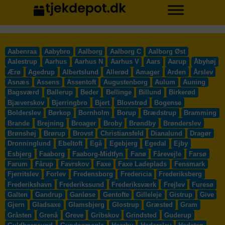
Aabenraa
Aabybro
Aalborg
Aalborg C
Aalborg Øst
Aalestrup
Aarhus
Aarhus N
Aarhus V
Aars
Aarup
Åbyhøj
Ærø
Agedrup
Albertslund
Allerød
Amager
Arden
Årslev
Asnæs
Assens
Assentoft
Augustenborg
Aulum
Auning
Bagsværd
Ballerup
Beder
Bellinge
Billund
Birkerød
Bjæverskov
Bjerringbro
Bjert
Blovstrød
Bogense
Bolderslev
Børkop
Bornholm
Borup
Brædstrup
Bramming
Brande
Brejning
Broager
Broby
Brøndby
Brønderslev
Brønshøj
Brørup
Brovst
Christiansfeld
Dianalund
Dragør
Dronninglund
Ebeltoft
Egå
Egebjerg
Egedal
Ejby
Esbjerg
Faaborg
Faaborg-Midtfyn
Fanø
Fårevejle
Farsø
Farum
Fårup
Favrskov
Faxe
Faxe Ladeplads
Fensmark
Fjerritslev
Forlev
Fredensborg
Fredericia
Frederiksberg
Frederikshavn
Frederikssund
Frederiksværk
Frejlev
Furesø
Galten
Gandrup
Ganløse
Gentofte
Gilleleje
Gistrup
Give
Gjern
Gladsaxe
Glamsbjerg
Glostrup
Græsted
Gram
Gråsten
Grenå
Greve
Gribskov
Grindsted
Guderup