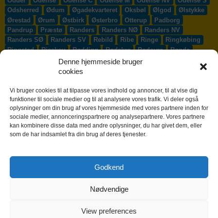
Odder
Odense
Odense C
Odense M
Odense NV
Odense S
Odsherred
Ødum
Øgadekvarteret
Oksbøl
Ølgod
Ølstykke
Ørestad
Ørum
Østbirk
Østerbro
Otterup
Padborg
Pandrup
Præstø
Randers
Randers NØ
Randers NV
Randers SØ
Randers SV
Rebild
Ribe
Ringe
Ringkøbing
Ringsted
Risskov
Rødding
Rødekro
Rødovre
Rønde
Rønne
Rønnede
Roskilde
Rudersdal
Rudkøbing
Denne hjemmeside bruger
Ruds-Vedby
Ry
Ryomgård
Sabro
Sæby
Sakskøbing
cookies
Samsø
Sankt Klemens
Sejs-Svejbæk
Silkeborg
Sindal
Skælskør
Skærbæk
Skævinge
Skagen
Skalborg
Vi bruger cookies til at tilpasse vores indhold og annoncer, til at vise dig
Skanderborg
Skibby
Skibet
Skive
Skjern
Skørping
funktioner til sociale medier og til at analysere vores trafik. Vi deler også
oplysninger om din brug af vores hjemmeside med vores partnere inden for
Skovlunde
Slagelse
Slangerup
Smørum
Smørumnedre
sociale medier, annonceringspartnere og analysepartnere. Vores partnere
Sofiendal
Søften
Solbjerg
Solrød
Solrød Strand
kan kombinere disse data med andre oplysninger, du har givet dem, eller
Sønderborg
Søndersø
Sorø
Starup
Stege
Stenløse
som de har indsamlet fra din brug af deres tjenester.
Stevns
Stevnstrup
Stilling
Stoholm
Store Heddinge
Storvorde
Støvring
Strib
Strøby Egede
Struer
Sundby
Sunds
Svendborg
Svenstrup J
Svinninge
Svogerslev
Godkend
Sydals
Syddjurs
Sydhavnen
Taastrup
Tarm
Tårnby
Taulov
Them
Thisted
Thurø By
Tilst
Tinglev
Tjæreborg
Nødvendige
Toftlund
Tølløse
Tønder
Tørring
Trige
Tune
Ullerslev
Vadum
Værløse
Valby
Vallensbæk
Vamdrup
Vanløse
Varde
Vejen
Vejle
Vestbjerg
Vester Hassing
Vesterbro
View preferences