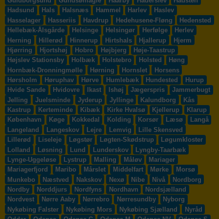
Guldborgsund
Gundsømagle
Haarby
Haderslev
Hadsten
Hadsund
Hals
Halsnæs
Hammel
Harlev
Haslev
Hasselager
Hasseriis
Havdrup
Hedehusene-Fløng
Hedensted
Hellebæk-Ålsgårde
Helsinge
Helsingør
Herfølge
Herlev
Herning
Hillerød
Hinnerup
Hirtshals
Hjallerup
Hjerm
Hjørring
Hjortshøj
Hobro
Højbjerg
Høje-Taastrup
Højslev Stationsby
Holbæk
Holstebro
Holsted
Høng
Hornbæk-Dronningmølle
Hørning
Hornslet
Horsens
Hørsholm
Høruphav
Hørve
Humlebæk
Hundested
Hurup
Hvide Sande
Hvidovre
Ikast
Ishøj
Jægerspris
Jammerbugt
Jelling
Juelsminde
Jyderup
Jyllinge
Kalundborg
Kås
Kastrup
Kerteminde
Kibæk
Kirke Hvalsø
Kjellerup
Klarup
København
Køge
Kokkedal
Kolding
Korsør
Læsø
Langå
Langeland
Langeskov
Lejre
Lemvig
Lille Skensved
Lillerød
Liseleje
Løgstør
Løgten-Skødstrup
Løgumkloster
Lolland
Løsning
Lund
Lunderskov
Lyngby-Taarbæk
Lynge-Uggeløse
Lystrup
Malling
Måløv
Mariager
Mariagerfjord
Maribo
Mårslet
Middelfart
Mørke
Morsø
Munkebo
Næstved
Nakskov
Nexø
Nibe
Nivå
Nordborg
Nordby
Norddjurs
Nordfyns
Nordhavn
Nordsjælland
Nordvest
Nørre Aaby
Nørrebro
Nørresundby
Nyborg
Nykøbing Falster
Nykøbing Mors
Nykøbing Sjælland
Nyråd