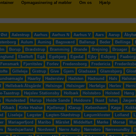
ntainer
Opmagasinering af møbler
Om os
Hjælp
 Øst
Aalestrup
Aarhus
Aarhus N
Aarhus V
Aars
Aarup
Åbyhø
stenborg
Aulum
Auning
Bagsværd
Ballerup
Beder
Bellinge
lm
Borup
Brædstrup
Bramming
Brande
Brejning
Broager
B
inglund
Ebeltoft
Egå
Egebjerg
Egedal
Ejby
Esbjerg
Faaborg
Fensmark
Fjerritslev
Forlev
Fredensborg
Fredericia
Frederiksb
ofte
Gilleleje
Gistrup
Give
Gjern
Gladsaxe
Glamsbjerg
Glos
undsømagle
Haarby
Haderslev
Hadsten
Hadsund
Hals
Halsnæ
d
Hellebæk-Ålsgårde
Helsinge
Helsingør
Herfølge
Herlev
Hern
e-Taastrup
Højslev Stationsby
Holbæk
Holstebro
Holsted
Høng
k
Hundested
Hurup
Hvide Sande
Hvidovre
Ikast
Ishøj
Jægers
Kibæk
Kirke Hvalsø
Kjellerup
Klarup
København
Køge
Kokk
ød
Liseleje
Løgstør
Løgten-Skødstrup
Løgumkloster
Lolland
L
er
Mariagerfjord
Maribo
Mårslet
Middelfart
Mørke
Morsø
Mu
vn
Nordsjælland
Nordvest
Nørre Aaby
Nørrebro
Nørresundby