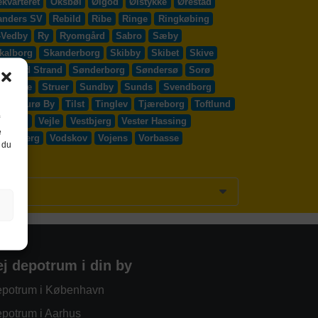
kvarteret
Oksbøl
Ølgod
Ølstykke
Ørestad
anders SV
Rebild
Ribe
Ringe
Ringkøbing
-Vedby
Ry
Ryomgård
Sabro
Sæby
kalborg
Skanderborg
Skibby
Skibet
Skive
Solrød Strand
Sønderborg
Søndersø
Sorø
y Egede
Struer
Sundby
Sunds
Svendborg
d
Thurø By
Tilst
Tinglev
Tjæreborg
Toftlund
Vejen
Vejle
Vestbjerg
Vester Hassing
e
ssenbjerg
Vodskov
Vojens
Vorbasse
 du
ej depotrum i din by
potrum i København
potrum i Aarhus