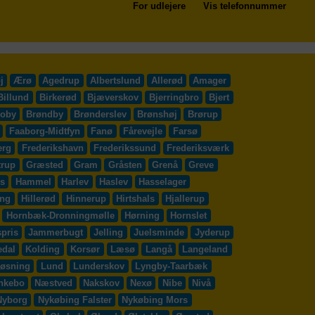
For udlejere
Vis telefonnummer
j
Ærø
Agedrup
Albertslund
Allerød
Amager
Billund
Birkerød
Bjæverskov
Bjerringbro
Bjert
roby
Brøndby
Brønderslev
Brønshøj
Brørup
Faaborg-Midtfyn
Fanø
Fårevejle
Farsø
erg
Frederikshavn
Frederikssund
Frederiksværk
trup
Græsted
Gram
Gråsten
Grenå
Greve
s
Hammel
Harlev
Haslev
Hasselager
ing
Hillerød
Hinnerup
Hirtshals
Hjallerup
Hornbæk-Dronningmølle
Hørning
Hornslet
pris
Jammerbugt
Jelling
Juelsminde
Jyderup
edal
Kolding
Korsør
Læsø
Langå
Langeland
øsning
Lund
Lunderskov
Lyngby-Taarbæk
nkebo
Næstved
Nakskov
Nexø
Nibe
Nivå
Nyborg
Nykøbing Falster
Nykøbing Mors