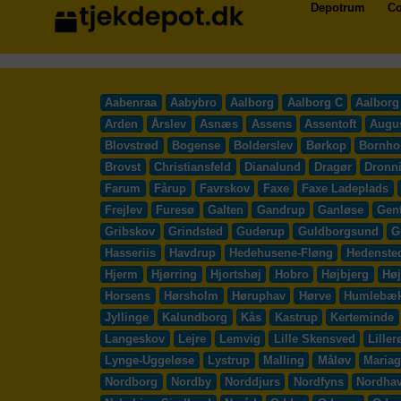
Depotrum
Co
Aabenraa
Aabybro
Aalborg
Aalborg C
Aalborg
Arden
Årslev
Asnæs
Assens
Assentoft
Augu
Blovstrød
Bogense
Bolderslev
Børkop
Bornho
Brovst
Christiansfeld
Dianalund
Dragør
Dronn
Farum
Fårup
Favrskov
Faxe
Faxe Ladeplads
Frejlev
Furesø
Galten
Gandrup
Ganløse
Gent
Gribskov
Grindsted
Guderup
Guldborgsund
G
Hasseriis
Havdrup
Hedehusene-Fløng
Hedenste
Hjerm
Hjørring
Hjortshøj
Hobro
Højbjerg
Høj
Horsens
Hørsholm
Høruphav
Hørve
Humlebæ
Jyllinge
Kalundborg
Kås
Kastrup
Kerteminde
Langeskov
Lejre
Lemvig
Lille Skensved
Liller
Lynge-Uggeløse
Lystrup
Malling
Måløv
Mariag
Nordborg
Nordby
Norddjurs
Nordfyns
Nordha