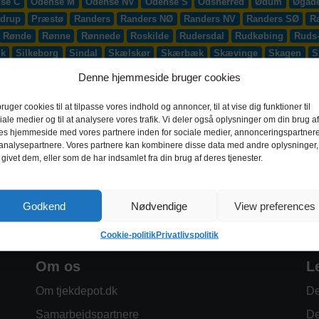
se C
Odense M
Odense NV
Odense S
Odsherred
Ødum
Øgade
drup
Præstø
Randers
Randers NØ
Randers NV
Randers SØ
R
Rønde
Rønne
Rønnede
Roskilde
Rudersdal
Rudkøbing
Ruds
æk
Silkeborg
Sindal
Skælskør
Skærbæk
Skævinge
Skagen
S
up
Smørum
Smørumnedre
Sofiendal
Søften
Solbjerg
Solrød
Denne hjemmeside bruger cookies
lling
Stoholm
Store Heddinge
Storvorde
Støvring
Strib
Strøb
djurs
Sydhavnen
Taastrup
Tarm
Tårnby
Taulov
Them
Thiste
bruger cookies til at tilpasse vores indhold og annoncer, til at vise dig funktioner til
iale medier og til at analysere vores trafik. Vi deler også oplysninger om din brug af
Vadum
Værløse
Valby
Vallensbæk
Vamdrup
Vanløse
Varde
es hjemmeside med vores partnere inden for sociale medier, annonceringspartner
 S
Videbæk
Vildbjerg
Vinderup
Vindinge
Virklund
Virum
Vi
analysepartnere. Vores partnere kan kombinere disse data med andre oplysninger,
 givet dem, eller som de har indsamlet fra din brug af deres tjenester.
Godkend
Nødvendige
View preferences
Cookie-politik
Privatlivspolitik
Om os
L
Om tjekdepot.dk
De
Samarbejdspartnere
De