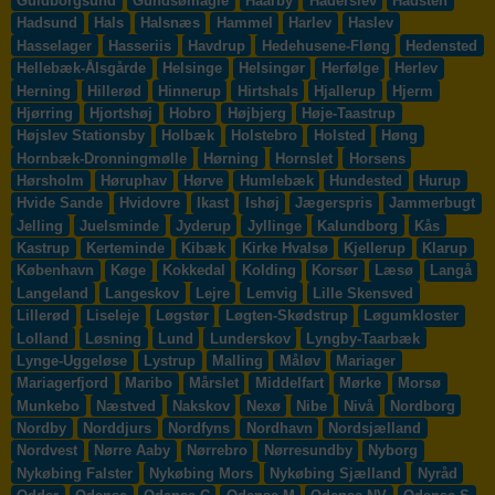
Guldborgsund
Gundsømagle
Haarby
Haderslev
Hadsten
Hadsund
Hals
Halsnæs
Hammel
Harlev
Haslev
Hasselager
Hasseriis
Havdrup
Hedehusene-Fløng
Hedensted
Hellebæk-Ålsgårde
Helsinge
Helsingør
Herfølge
Herlev
Herning
Hillerød
Hinnerup
Hirtshals
Hjallerup
Hjerm
Hjørring
Hjortshøj
Hobro
Højbjerg
Høje-Taastrup
Højslev Stationsby
Holbæk
Holstebro
Holsted
Høng
Hornbæk-Dronningmølle
Hørning
Hornslet
Horsens
Hørsholm
Høruphav
Hørve
Humlebæk
Hundested
Hurup
Hvide Sande
Hvidovre
Ikast
Ishøj
Jægerspris
Jammerbugt
Jelling
Juelsminde
Jyderup
Jyllinge
Kalundborg
Kås
Kastrup
Kerteminde
Kibæk
Kirke Hvalsø
Kjellerup
Klarup
København
Køge
Kokkedal
Kolding
Korsør
Læsø
Langå
Langeland
Langeskov
Lejre
Lemvig
Lille Skensved
Lillerød
Liseleje
Løgstør
Løgten-Skødstrup
Løgumkloster
Lolland
Løsning
Lund
Lunderskov
Lyngby-Taarbæk
Lynge-Uggeløse
Lystrup
Malling
Måløv
Mariager
Mariagerfjord
Maribo
Mårslet
Middelfart
Mørke
Morsø
Munkebo
Næstved
Nakskov
Nexø
Nibe
Nivå
Nordborg
Nordby
Norddjurs
Nordfyns
Nordhavn
Nordsjælland
Nordvest
Nørre Aaby
Nørrebro
Nørresundby
Nyborg
Nykøbing Falster
Nykøbing Mors
Nykøbing Sjælland
Nyråd