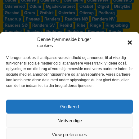
Odder
Odense
Odense C
Odense M
Odense NV
Odense S
Odsherred
Ødum
Øgadekvarteret
Oksbøl
Ølgod
Ølstykke
Ørestad
Ørum
Østbirk
Østerbro
Otterup
Padborg
Pandrup
Præstø
Randers
Randers NØ
Randers NV
Randers SØ
Randers SV
Rebild
Ribe
Ringe
Ringkøbing
Ringsted
Risskov
Rødding
Rødekro
Rødovre
Rønde
Rønne
Rønnede
Roskilde
Rudersdal
Rudkøbing
Denne hjemmeside bruger
Ruds-Vedby
Ry
Ryomgård
Sabro
Sæby
Sakskøbing
cookies
Samsø
Sankt Klemens
Sejs-Svejbæk
Silkeborg
Sindal
Skælskør
Skærbæk
Skævinge
Skagen
Skalborg
Vi bruger cookies til at tilpasse vores indhold og annoncer, til at vise dig
Skanderborg
Skibby
Skibet
Skive
Skjern
Skørping
funktioner til sociale medier og til at analysere vores trafik. Vi deler også
oplysninger om din brug af vores hjemmeside med vores partnere inden for
Skovlunde
Slagelse
Slangerup
Smørum
Smørumnedre
sociale medier, annonceringspartnere og analysepartnere. Vores partnere
Sofiendal
Søften
Solbjerg
Solrød
Solrød Strand
kan kombinere disse data med andre oplysninger, du har givet dem, eller
Sønderborg
Søndersø
Sorø
Starup
Stege
Stenløse
som de har indsamlet fra din brug af deres tjenester.
Stevns
Stevnstrup
Stilling
Stoholm
Store Heddinge
Storvorde
Støvring
Strib
Strøby Egede
Struer
Sundby
Sunds
Svendborg
Svenstrup J
Svinninge
Svogerslev
Godkend
Sydals
Syddjurs
Sydhavnen
Taastrup
Tarm
Tårnby
Taulov
Them
Thisted
Thurø By
Tilst
Tinglev
Tjæreborg
Nødvendige
Toftlund
Tølløse
Tønder
Tørring
Trige
Tune
Ullerslev
Vadum
Værløse
Valby
Vallensbæk
Vamdrup
Vanløse
Varde
Vejen
Vejle
Vestbjerg
Vester Hassing
Vesterbro
View preferences