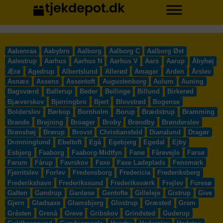
Aabenraa
Aabybro
Aalborg
Aalborg C
Aalborg Øst
Aalestrup
Aarhus
Aarhus N
Aarhus V
Aars
Aarup
Åbyhøj
Ærø
Agedrup
Albertslund
Allerød
Amager
Arden
Årslev
Asnæs
Assens
Assentoft
Augustenborg
Aulum
Auning
Bagsværd
Ballerup
Beder
Bellinge
Billund
Birkerød
Bjæverskov
Bjerringbro
Bjert
Blovstrød
Bogense
Bolderslev
Børkop
Bornholm
Borup
Brædstrup
Bramming
Brande
Brejning
Broager
Broby
Brøndby
Brønderslev
Brønshøj
Brørup
Brovst
Christiansfeld
Dianalund
Dragør
Dronninglund
Ebeltoft
Egå
Egebjerg
Egedal
Ejby
Esbjerg
Faaborg
Faaborg-Midtfyn
Fanø
Fårevejle
Farsø
Farum
Fårup
Favrskov
Faxe
Faxe Ladeplads
Fensmark
Fjerritslev
Forlev
Fredensborg
Fredericia
Frederiksberg
Frederikshavn
Frederikssund
Frederiksværk
Frejlev
Furesø
Galten
Gandrup
Ganløse
Gentofte
Gilleleje
Gistrup
Give
Gjern
Gladsaxe
Glamsbjerg
Glostrup
Græsted
Gram
Gråsten
Grenå
Greve
Gribskov
Grindsted
Guderup