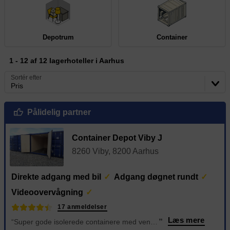
Depotrum
Container
1 - 12 af 12 lagerhoteller i Aarhus
Sortér efter
Pris
Pålidelig partner
Container Depot Viby J
8260 Viby, 8200 Aarhus
Direkte adgang med bil
Adgang døgnet rundt
Videoovervågning
17 anmeldelser
Læs mere
“Super gode isolerede containere med ventilation! Erik er meget hjælpsom på stedet og på telefon, super service 👍
”