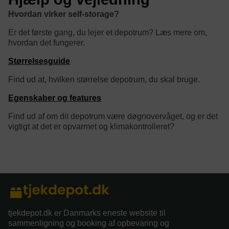
Hvordan virker self-storage?
Er det første gang, du lejer et depotrum? Læs mere om,
hvordan det fungerer.
Størrelsesguide
Find ud at, hvilken størrelse depotrum, du skal bruge.
Egenskaber og features
Find ud af om dit depotrum være døgnovervåget, og er det
vigtigt at det er opvarmet og klimakontrolleret?
category/tag description:
tjekdepot.dk er Danmarks eneste website til
sammenligning og booking af opbevaring og