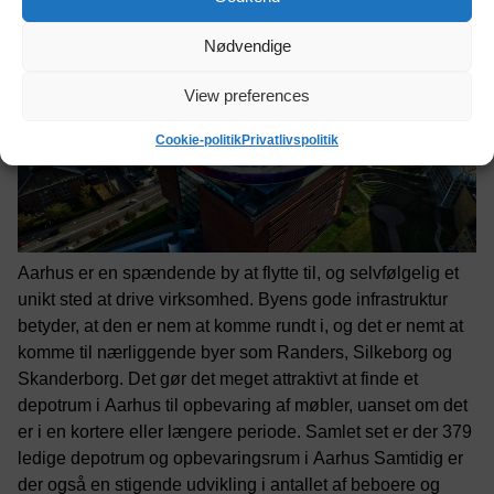
Nødvendige
View preferences
Cookie-politik
Privatlivspolitik
Aarhus er en spændende by at flytte til, og selvfølgelig et
unikt sted at drive virksomhed. Byens gode infrastruktur
betyder, at den er nem at komme rundt i, og det er nemt at
komme til nærliggende byer som Randers, Silkeborg og
Skanderborg. Det gør det meget attraktivt at finde et
depotrum i Aarhus til opbevaring af møbler, uanset om det
er i en kortere eller længere periode. Samlet set er der 379
ledige depotrum og opbevaringsrum i Aarhus Samtidig er
der også en stigende udvikling i antallet af beboere og