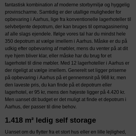
fantastisk kombination af moderne storbymiljø og hyggelig
provinscharme. Samtidig er der utallige muligheder for
opbevaring i Aarhus, lige fra konventionelle lagerhoteller til
selvbetjente depotrum, der kan bruges til opmagasinering
af alle slags ejendele. Ifølge vores tal har du mindst hele
350 depotrum at vælge imellem i Aarhus. Måske er du på
udkig efter opbevaring af møbler, mens du venter på at dit
nye hjem bliver klar, eller måske har du brug for et
lagerhotel til dine møbler. Med 12 lagerhoteller i Aarhus er
der rigeligt at vælge imellem. Generelt set ligger priserne
på opbevaring i Aarhus på et gennemsnit på 968 kr, men
den laveste pris, du kan finde på et depotrum eller
lagerhotel, er 95 kr, mens den højeste ligger på 4.420 kr.
Men uanset dit budget er det muligt at finde et depotrum i
Aarhus, der passer til dine behov.
1.418 m² ledig self storage
Uanset om du flytter fra et stort hus eller en lille lejlighed,