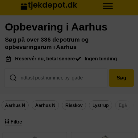
Opbevaring i Aarhus
Søg på over 336 depotrum og
opbevaringsrum i Aarhus
Reservér nu, betal senere
Ingen binding
Søg
Aarhus N
Aarhus N
Risskov
Lystrup
Egå
Filtre