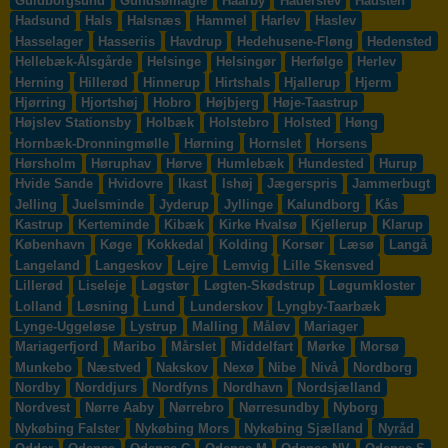
Guldborgsund
Gundsømagle
Haarby
Haderslev
Hadsten
Hadsund
Hals
Halsnæs
Hammel
Harlev
Haslev
Hasselager
Hasseriis
Havdrup
Hedehusene-Fløng
Hedensted
Hellebæk-Ålsgårde
Helsinge
Helsingør
Herfølge
Herlev
Herning
Hillerød
Hinnerup
Hirtshals
Hjallerup
Hjerm
Hjørring
Hjortshøj
Hobro
Højbjerg
Høje-Taastrup
Højslev Stationsby
Holbæk
Holstebro
Holsted
Høng
Hornbæk-Dronningmølle
Hørning
Hornslet
Horsens
Hørsholm
Høruphav
Hørve
Humlebæk
Hundested
Hurup
Hvide Sande
Hvidovre
Ikast
Ishøj
Jægerspris
Jammerbugt
Jelling
Juelsminde
Jyderup
Jyllinge
Kalundborg
Kås
Kastrup
Kerteminde
Kibæk
Kirke Hvalsø
Kjellerup
Klarup
København
Køge
Kokkedal
Kolding
Korsør
Læsø
Langå
Langeland
Langeskov
Lejre
Lemvig
Lille Skensved
Lillerød
Liseleje
Løgstør
Løgten-Skødstrup
Løgumkloster
Lolland
Løsning
Lund
Lunderskov
Lyngby-Taarbæk
Lynge-Uggeløse
Lystrup
Malling
Måløv
Mariager
Mariagerfjord
Maribo
Mårslet
Middelfart
Mørke
Morsø
Munkebo
Næstved
Nakskov
Nexø
Nibe
Nivå
Nordborg
Nordby
Norddjurs
Nordfyns
Nordhavn
Nordsjælland
Nordvest
Nørre Aaby
Nørrebro
Nørresundby
Nyborg
Nykøbing Falster
Nykøbing Mors
Nykøbing Sjælland
Nyråd