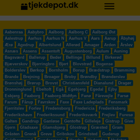
Aabenraa
Aabybro
Aalborg
Aalborg C
Aalborg Øst
Aalestrup
Aarhus
Aarhus N
Aarhus V
Aars
Aarup
Åbyhøj
Ærø
Agedrup
Albertslund
Allerød
Amager
Arden
Årslev
Asnæs
Assens
Assentoft
Augustenborg
Aulum
Auning
Bagsværd
Ballerup
Beder
Bellinge
Billund
Birkerød
Bjæverskov
Bjerringbro
Bjert
Blovstrød
Bogense
Bolderslev
Børkop
Bornholm
Borup
Brædstrup
Bramming
Brande
Brejning
Broager
Broby
Brøndby
Brønderslev
Brønshøj
Brørup
Brovst
Christiansfeld
Dianalund
Dragør
Dronninglund
Ebeltoft
Egå
Egebjerg
Egedal
Ejby
Esbjerg
Faaborg
Faaborg-Midtfyn
Fanø
Fårevejle
Farsø
Farum
Fårup
Favrskov
Faxe
Faxe Ladeplads
Fensmark
Fjerritslev
Forlev
Fredensborg
Fredericia
Frederiksberg
Frederikshavn
Frederikssund
Frederiksværk
Frejlev
Furesø
Galten
Gandrup
Ganløse
Gentofte
Gilleleje
Gistrup
Give
Gjern
Gladsaxe
Glamsbjerg
Glostrup
Græsted
Gram
Gråsten
Grenå
Greve
Gribskov
Grindsted
Guderup