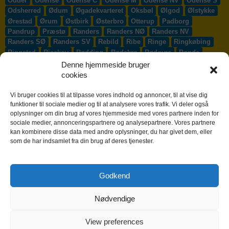
Odder
Odense
Odense C
Odense M
Odense NV
Odense S
Odsherred
Ødum
Øgadekvarteret
Oksbøl
Ølgod
Ølstykke
Ørestad
Ørum
Østbirk
Østerbro
Otterup
Padborg
Pandrup
Præstø
Randers
Randers NØ
Randers NV
Randers SØ
Randers SV
Rebild
Ribe
Ringe
Ringkøbing
Ringsted
Risskov
Rødding
Rødekro
Rødovre
Rønde
Rønne
Rønnede
Roskilde
Rudersdal
Rudkøbing
Denne hjemmeside bruger
Ruds-Vedby
Ry
Ryomgård
Sabro
Sæby
Sakskøbing
cookies
Samsø
Sankt Klemens
Sejs-Svejbæk
Silkeborg
Sindal
Skælskør
Skærbæk
Skævinge
Skagen
Skalborg
Vi bruger cookies til at tilpasse vores indhold og annoncer, til at vise dig
Skanderborg
Skibby
Skibet
Skive
Skjern
Skørping
funktioner til sociale medier og til at analysere vores trafik. Vi deler også
oplysninger om din brug af vores hjemmeside med vores partnere inden for
Skovlunde
Slagelse
Slangerup
Smørum
Smørumnedre
sociale medier, annonceringspartnere og analysepartnere. Vores partnere
Sofiendal
Søften
Solbjerg
Solrød
Solrød Strand
kan kombinere disse data med andre oplysninger, du har givet dem, eller
Sønderborg
Søndersø
Sorø
Starup
Stege
Stenløse
som de har indsamlet fra din brug af deres tjenester.
Stevns
Stevnstrup
Stilling
Stoholm
Store Heddinge
Storvorde
Støvring
Strib
Strøby Egede
Struer
Sundby
Sunds
Svendborg
Svenstrup J
Svinninge
Svogerslev
Godkend
Sydals
Syddjurs
Sydhavnen
Taastrup
Tarm
Tårnby
Taulov
Them
Thisted
Thurø By
Tilst
Tinglev
Tjæreborg
Nødvendige
Toftlund
Tølløse
Tønder
Tørring
Trige
Tune
Ullerslev
Vadum
Værløse
Valby
Vallensbæk
Vamdrup
Vanløse
Varde
Vejen
Vejle
Vestbjerg
Vester Hassing
Vesterbro
View preferences