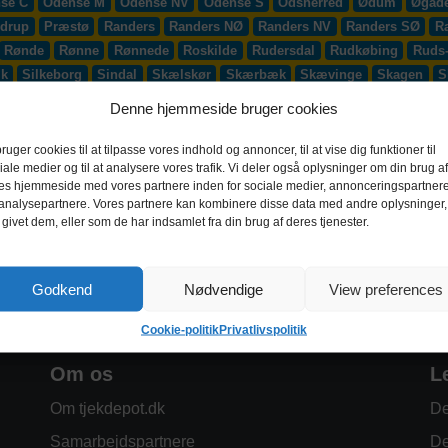
se C
Odense M
Odense NV
Odense S
Odsherred
Ødum
Øgade
drup
Præstø
Randers
Randers NØ
Randers NV
Randers SØ
R
Rønde
Rønne
Rønnede
Roskilde
Rudersdal
Rudkøbing
Ruds
æk
Silkeborg
Sindal
Skælskør
Skærbæk
Skævinge
Skagen
S
up
Smørum
Smørumnedre
Sofiendal
Søften
Solbjerg
Solrød
Denne hjemmeside bruger cookies
lling
Stoholm
Store Heddinge
Storvorde
Støvring
Strib
Strøb
djurs
Sydhavnen
Taastrup
Tarm
Tårnby
Taulov
Them
Thiste
bruger cookies til at tilpasse vores indhold og annoncer, til at vise dig funktioner til
iale medier og til at analysere vores trafik. Vi deler også oplysninger om din brug af
Vadum
Værløse
Valby
Vallensbæk
Vamdrup
Vanløse
Varde
es hjemmeside med vores partnere inden for sociale medier, annonceringspartner
 S
Videbæk
Vildbjerg
Vinderup
Vindinge
Virklund
Virum
Vi
analysepartnere. Vores partnere kan kombinere disse data med andre oplysninger,
 givet dem, eller som de har indsamlet fra din brug af deres tjenester.
Godkend
Nødvendige
View preferences
Cookie-politik
Privatlivspolitik
Om os
L
Om tjekdepot.dk
De
Samarbejdspartnere
De