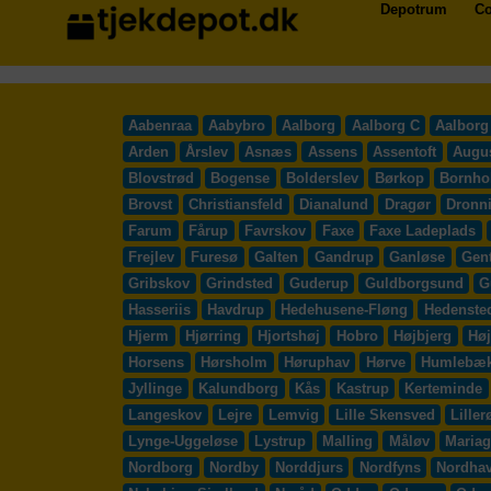
Depotrum
Co
Aabenraa
Aabybro
Aalborg
Aalborg C
Aalborg
Arden
Årslev
Asnæs
Assens
Assentoft
Augu
Blovstrød
Bogense
Bolderslev
Børkop
Bornho
Brovst
Christiansfeld
Dianalund
Dragør
Dronn
Farum
Fårup
Favrskov
Faxe
Faxe Ladeplads
Frejlev
Furesø
Galten
Gandrup
Ganløse
Gent
Gribskov
Grindsted
Guderup
Guldborgsund
G
Hasseriis
Havdrup
Hedehusene-Fløng
Hedenste
Hjerm
Hjørring
Hjortshøj
Hobro
Højbjerg
Høj
Horsens
Hørsholm
Høruphav
Hørve
Humlebæ
Jyllinge
Kalundborg
Kås
Kastrup
Kerteminde
Langeskov
Lejre
Lemvig
Lille Skensved
Liller
Lynge-Uggeløse
Lystrup
Malling
Måløv
Mariag
Nordborg
Nordby
Norddjurs
Nordfyns
Nordha