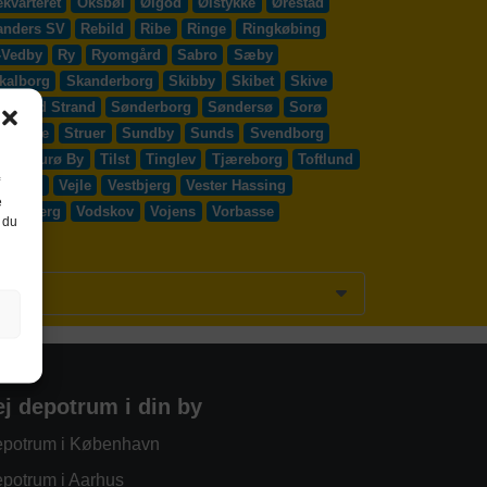
kvarteret
Oksbøl
Ølgod
Ølstykke
Ørestad
anders SV
Rebild
Ribe
Ringe
Ringkøbing
-Vedby
Ry
Ryomgård
Sabro
Sæby
kalborg
Skanderborg
Skibby
Skibet
Skive
Solrød Strand
Sønderborg
Søndersø
Sorø
y Egede
Struer
Sundby
Sunds
Svendborg
d
Thurø By
Tilst
Tinglev
Tjæreborg
Toftlund
Vejen
Vejle
Vestbjerg
Vester Hassing
e
ssenbjerg
Vodskov
Vojens
Vorbasse
 du
ej depotrum i din by
potrum i København
potrum i Aarhus