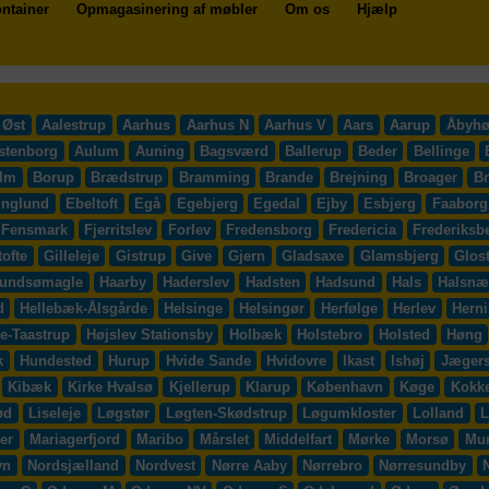
ntainer
Opmagasinering af møbler
Om os
Hjælp
 Øst
Aalestrup
Aarhus
Aarhus N
Aarhus V
Aars
Aarup
Åbyhø
stenborg
Aulum
Auning
Bagsværd
Ballerup
Beder
Bellinge
lm
Borup
Brædstrup
Bramming
Brande
Brejning
Broager
B
inglund
Ebeltoft
Egå
Egebjerg
Egedal
Ejby
Esbjerg
Faaborg
Fensmark
Fjerritslev
Forlev
Fredensborg
Fredericia
Frederiksb
ofte
Gilleleje
Gistrup
Give
Gjern
Gladsaxe
Glamsbjerg
Glos
undsømagle
Haarby
Haderslev
Hadsten
Hadsund
Hals
Halsnæ
d
Hellebæk-Ålsgårde
Helsinge
Helsingør
Herfølge
Herlev
Hern
e-Taastrup
Højslev Stationsby
Holbæk
Holstebro
Holsted
Høng
k
Hundested
Hurup
Hvide Sande
Hvidovre
Ikast
Ishøj
Jægers
Kibæk
Kirke Hvalsø
Kjellerup
Klarup
København
Køge
Kokk
ød
Liseleje
Løgstør
Løgten-Skødstrup
Løgumkloster
Lolland
L
er
Mariagerfjord
Maribo
Mårslet
Middelfart
Mørke
Morsø
Mu
vn
Nordsjælland
Nordvest
Nørre Aaby
Nørrebro
Nørresundby