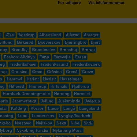
For udlejere
Vis telefonnummer
j
Ærø
Agedrup
Albertslund
Allerød
Amager
Billund
Birkerød
Bjæverskov
Bjerringbro
Bjert
roby
Brøndby
Brønderslev
Brønshøj
Brørup
Faaborg-Midtfyn
Fanø
Fårevejle
Farsø
erg
Frederikshavn
Frederikssund
Frederiksværk
trup
Græsted
Gram
Gråsten
Grenå
Greve
s
Hammel
Harlev
Haslev
Hasselager
ing
Hillerød
Hinnerup
Hirtshals
Hjallerup
Hornbæk-Dronningmølle
Hørning
Hornslet
pris
Jammerbugt
Jelling
Juelsminde
Jyderup
edal
Kolding
Korsør
Læsø
Langå
Langeland
øsning
Lund
Lunderskov
Lyngby-Taarbæk
nkebo
Næstved
Nakskov
Nexø
Nibe
Nivå
Nyborg
Nykøbing Falster
Nykøbing Mors