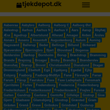
Aabenraa
Aabybro
Aalborg
Aalborg C
Aalborg Øst
Aalestrup
Aarhus
Aarhus N
Aarhus V
Aars
Aarup
Åbyhøj
Ærø
Agedrup
Albertslund
Allerød
Amager
Arden
Årslev
Asnæs
Assens
Assentoft
Augustenborg
Aulum
Auning
Bagsværd
Ballerup
Beder
Bellinge
Billund
Birkerød
Bjæverskov
Bjerringbro
Bjert
Blovstrød
Bogense
Bolderslev
Børkop
Bornholm
Borup
Brædstrup
Bramming
Brande
Brejning
Broager
Broby
Brøndby
Brønderslev
Brønshøj
Brørup
Brovst
Christiansfeld
Dianalund
Dragør
Dronninglund
Ebeltoft
Egå
Egebjerg
Egedal
Ejby
Esbjerg
Faaborg
Faaborg-Midtfyn
Fanø
Fårevejle
Farsø
Farum
Fårup
Favrskov
Faxe
Faxe Ladeplads
Fensmark
Fjerritslev
Forlev
Fredensborg
Fredericia
Frederiksberg
Frederikshavn
Frederikssund
Frederiksværk
Frejlev
Furesø
Galten
Gandrup
Ganløse
Gentofte
Gilleleje
Gistrup
Give
Gjern
Gladsaxe
Glamsbjerg
Glostrup
Græsted
Gram
Gråsten
Grenå
Greve
Gribskov
Grindsted
Guderup