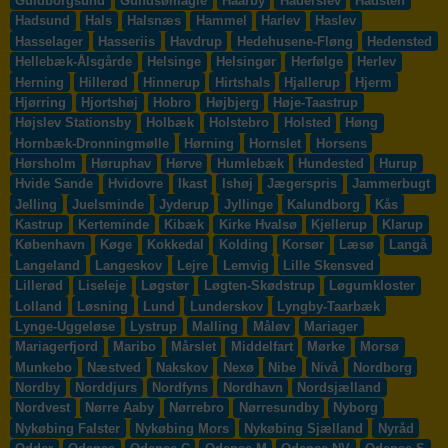
Guldborgsund
Gundsømagle
Haarby
Haderslev
Hadsten
Hadsund
Hals
Halsnæs
Hammel
Harlev
Haslev
Hasselager
Hasseriis
Havdrup
Hedehusene-Fløng
Hedensted
Hellebæk-Ålsgårde
Helsinge
Helsingør
Herfølge
Herlev
Herning
Hillerød
Hinnerup
Hirtshals
Hjallerup
Hjerm
Hjørring
Hjortshøj
Hobro
Højbjerg
Høje-Taastrup
Højslev Stationsby
Holbæk
Holstebro
Holsted
Høng
Hornbæk-Dronningmølle
Hørning
Hornslet
Horsens
Hørsholm
Høruphav
Hørve
Humlebæk
Hundested
Hurup
Hvide Sande
Hvidovre
Ikast
Ishøj
Jægerspris
Jammerbugt
Jelling
Juelsminde
Jyderup
Jyllinge
Kalundborg
Kås
Kastrup
Kerteminde
Kibæk
Kirke Hvalsø
Kjellerup
Klarup
København
Køge
Kokkedal
Kolding
Korsør
Læsø
Langå
Langeland
Langeskov
Lejre
Lemvig
Lille Skensved
Lillerød
Liseleje
Løgstør
Løgten-Skødstrup
Løgumkloster
Lolland
Løsning
Lund
Lunderskov
Lyngby-Taarbæk
Lynge-Uggeløse
Lystrup
Malling
Måløv
Mariager
Mariagerfjord
Maribo
Mårslet
Middelfart
Mørke
Morsø
Munkebo
Næstved
Nakskov
Nexø
Nibe
Nivå
Nordborg
Nordby
Norddjurs
Nordfyns
Nordhavn
Nordsjælland
Nordvest
Nørre Aaby
Nørrebro
Nørresundby
Nyborg
Nykøbing Falster
Nykøbing Mors
Nykøbing Sjælland
Nyråd