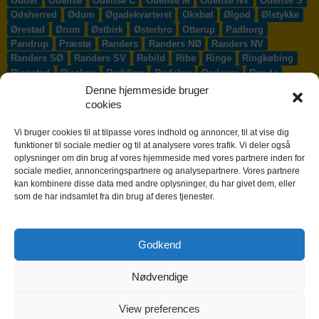
Odder
Odense
Odense C
Odense M
Odense NV
Odense S
Odsherred
Ødum
Øgadekvarteret
Oksbøl
Ølgod
Ølstykke
Ørestad
Ørum
Østbirk
Østerbro
Otterup
Padborg
Pandrup
Præstø
Randers
Randers NØ
Randers NV
Randers SØ
Randers SV
Rebild
Ribe
Ringe
Ringkøbing
Ringsted
Risskov
Rødding
Rødekro
Rødovre
Rønde
Rønne
Rønnede
Roskilde
Rudersdal
Rudkøbing
Denne hjemmeside bruger
Ruds-Vedby
Ry
Ryomgård
Sabro
Sæby
Sakskøbing
cookies
Samsø
Sankt Klemens
Sejs-Svejbæk
Silkeborg
Sindal
Skælskør
Skærbæk
Skævinge
Skagen
Skalborg
Vi bruger cookies til at tilpasse vores indhold og annoncer, til at vise dig
Skanderborg
Skibby
Skibet
Skive
Skjern
Skørping
funktioner til sociale medier og til at analysere vores trafik. Vi deler også
oplysninger om din brug af vores hjemmeside med vores partnere inden for
Skovlunde
Slagelse
Slangerup
Smørum
Smørumnedre
sociale medier, annonceringspartnere og analysepartnere. Vores partnere
Sofiendal
Søften
Solbjerg
Solrød
Solrød Strand
kan kombinere disse data med andre oplysninger, du har givet dem, eller
Sønderborg
Søndersø
Sorø
Starup
Stege
Stenløse
som de har indsamlet fra din brug af deres tjenester.
Stevns
Stevnstrup
Stilling
Stoholm
Store Heddinge
Storvorde
Støvring
Strib
Strøby Egede
Struer
Sundby
Sunds
Svendborg
Svenstrup J
Svinninge
Svogerslev
Godkend
Sydals
Syddjurs
Sydhavnen
Taastrup
Tarm
Tårnby
Taulov
Them
Thisted
Thurø By
Tilst
Tinglev
Tjæreborg
Nødvendige
Toftlund
Tølløse
Tønder
Tørring
Trige
Tune
Ullerslev
Vadum
Værløse
Valby
Vallensbæk
Vamdrup
Vanløse
Varde
Vejen
Vejle
Vestbjerg
Vester Hassing
Vesterbro
View preferences