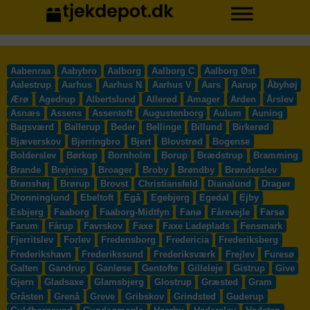
Aabenraa
Aabybro
Aalborg
Aalborg C
Aalborg Øst
Aalestrup
Aarhus
Aarhus N
Aarhus V
Aars
Aarup
Åbyhøj
Ærø
Agedrup
Albertslund
Allerød
Amager
Arden
Årslev
Asnæs
Assens
Assentoft
Augustenborg
Aulum
Auning
Bagsværd
Ballerup
Beder
Bellinge
Billund
Birkerød
Bjæverskov
Bjerringbro
Bjert
Blovstrød
Bogense
Bolderslev
Børkop
Bornholm
Borup
Brædstrup
Bramming
Brande
Brejning
Broager
Broby
Brøndby
Brønderslev
Brønshøj
Brørup
Brovst
Christiansfeld
Dianalund
Dragør
Dronninglund
Ebeltoft
Egå
Egebjerg
Egedal
Ejby
Esbjerg
Faaborg
Faaborg-Midtfyn
Fanø
Fårevejle
Farsø
Farum
Fårup
Favrskov
Faxe
Faxe Ladeplads
Fensmark
Fjerritslev
Forlev
Fredensborg
Fredericia
Frederiksberg
Frederikshavn
Frederikssund
Frederiksværk
Frejlev
Furesø
Galten
Gandrup
Ganløse
Gentofte
Gilleleje
Gistrup
Give
Gjern
Gladsaxe
Glamsbjerg
Glostrup
Græsted
Gram
Gråsten
Grenå
Greve
Gribskov
Grindsted
Guderup