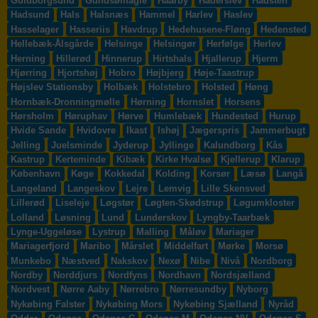
Guldborgsund
Gundsømagle
Haarby
Haderslev
Hadsten
Hadsund
Hals
Halsnæs
Hammel
Harlev
Haslev
Hasselager
Hasseriis
Havdrup
Hedehusene-Fløng
Hedensted
Hellebæk-Ålsgårde
Helsinge
Helsingør
Herfølge
Herlev
Herning
Hillerød
Hinnerup
Hirtshals
Hjallerup
Hjerm
Hjørring
Hjortshøj
Hobro
Højbjerg
Høje-Taastrup
Højslev Stationsby
Holbæk
Holstebro
Holsted
Høng
Hornbæk-Dronningmølle
Hørning
Hornslet
Horsens
Hørsholm
Høruphav
Hørve
Humlebæk
Hundested
Hurup
Hvide Sande
Hvidovre
Ikast
Ishøj
Jægerspris
Jammerbugt
Jelling
Juelsminde
Jyderup
Jyllinge
Kalundborg
Kås
Kastrup
Kerteminde
Kibæk
Kirke Hvalsø
Kjellerup
Klarup
København
Køge
Kokkedal
Kolding
Korsør
Læsø
Langå
Langeland
Langeskov
Lejre
Lemvig
Lille Skensved
Lillerød
Liseleje
Løgstør
Løgten-Skødstrup
Løgumkloster
Lolland
Løsning
Lund
Lunderskov
Lyngby-Taarbæk
Lynge-Uggeløse
Lystrup
Malling
Måløv
Mariager
Mariagerfjord
Maribo
Mårslet
Middelfart
Mørke
Morsø
Munkebo
Næstved
Nakskov
Nexø
Nibe
Nivå
Nordborg
Nordby
Norddjurs
Nordfyns
Nordhavn
Nordsjælland
Nordvest
Nørre Aaby
Nørrebro
Nørresundby
Nyborg
Nykøbing Falster
Nykøbing Mors
Nykøbing Sjælland
Nyråd