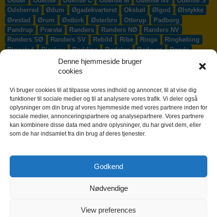
Odder
Odense
Odense C
Odense M
Odense NV
Odense S
Odsherred
Ødum
Øgadekvarteret
Oksbøl
Ølgod
Ølstykke
Ørestad
Ørum
Østbirk
Østerbro
Otterup
Padborg
Pandrup
Præstø
Randers
Randers NØ
Randers NV
Randers SØ
Randers SV
Rebild
Ribe
Ringe
Ringkøbing
Ringsted
Risskov
Rødding
Rødekro
Rødovre
Rønde
Rønne
Rønnede
Roskilde
Rudersdal
Rudkøbing
Denne hjemmeside bruger
Ruds-Vedby
Ry
Ryomgård
Sabro
Sæby
Sakskøbing
cookies
Samsø
Sankt Klemens
Sejs-Svejbæk
Silkeborg
Sindal
Skælskør
Skærbæk
Skævinge
Skagen
Skalborg
Vi bruger cookies til at tilpasse vores indhold og annoncer, til at vise dig
Skanderborg
Skibby
Skibet
Skive
Skjern
Skørping
funktioner til sociale medier og til at analysere vores trafik. Vi deler også
oplysninger om din brug af vores hjemmeside med vores partnere inden for
Skovlunde
Slagelse
Slangerup
Smørum
Smørumnedre
sociale medier, annonceringspartnere og analysepartnere. Vores partnere
Sofiendal
Søften
Solbjerg
Solrød
Solrød Strand
kan kombinere disse data med andre oplysninger, du har givet dem, eller
Sønderborg
Søndersø
Sorø
Starup
Stege
Stenløse
som de har indsamlet fra din brug af deres tjenester.
Stevns
Stevnstrup
Stilling
Stoholm
Store Heddinge
Storvorde
Støvring
Strib
Strøby Egede
Struer
Sundby
Sunds
Svendborg
Svenstrup J
Svinninge
Svogerslev
Godkend
Sydals
Syddjurs
Sydhavnen
Taastrup
Tarm
Tårnby
Taulov
Them
Thisted
Thurø By
Tilst
Tinglev
Tjæreborg
Nødvendige
Toftlund
Tølløse
Tønder
Tørring
Trige
Tune
Ullerslev
Vadum
Værløse
Valby
Vallensbæk
Vamdrup
Vanløse
Varde
Vejen
Vejle
Vestbjerg
Vester Hassing
Vesterbro
View preferences