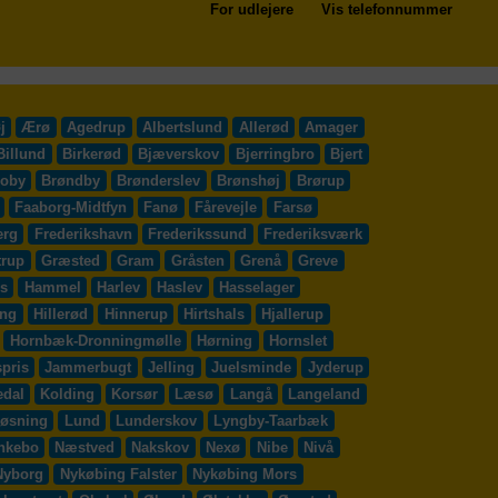
For udlejere
Vis telefonnummer
j
Ærø
Agedrup
Albertslund
Allerød
Amager
Billund
Birkerød
Bjæverskov
Bjerringbro
Bjert
roby
Brøndby
Brønderslev
Brønshøj
Brørup
Faaborg-Midtfyn
Fanø
Fårevejle
Farsø
erg
Frederikshavn
Frederikssund
Frederiksværk
trup
Græsted
Gram
Gråsten
Grenå
Greve
s
Hammel
Harlev
Haslev
Hasselager
ing
Hillerød
Hinnerup
Hirtshals
Hjallerup
Hornbæk-Dronningmølle
Hørning
Hornslet
pris
Jammerbugt
Jelling
Juelsminde
Jyderup
edal
Kolding
Korsør
Læsø
Langå
Langeland
øsning
Lund
Lunderskov
Lyngby-Taarbæk
nkebo
Næstved
Nakskov
Nexø
Nibe
Nivå
Nyborg
Nykøbing Falster
Nykøbing Mors