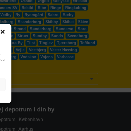
kvarteret
Oksbøl
Ølgod
Ølstykke
Ørestad
anders SV
Rebild
Ribe
Ringe
Ringkøbing
-Vedby
Ry
Ryomgård
Sabro
Sæby
kalborg
Skanderborg
Skibby
Skibet
Skive
Solrød Strand
Sønderborg
Søndersø
Sorø
y Egede
Struer
Sundby
Sunds
Svendborg
d
Thurø By
Tilst
Tinglev
Tjæreborg
Toftlund
Vejen
Vejle
Vestbjerg
Vester Hassing
e
ssenbjerg
Vodskov
Vojens
Vorbasse
 du
ej depotrum i din by
potrum i København
potrum i Aarhus