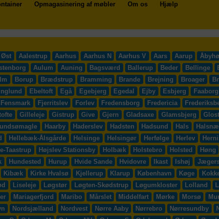
ntainer
Opmagasinering af møbler
Om os
Hjælp
 Øst
Aalestrup
Aarhus
Aarhus N
Aarhus V
Aars
Aarup
Åbyhø
stenborg
Aulum
Auning
Bagsværd
Ballerup
Beder
Bellinge
lm
Borup
Brædstrup
Bramming
Brande
Brejning
Broager
B
inglund
Ebeltoft
Egå
Egebjerg
Egedal
Ejby
Esbjerg
Faaborg
Fensmark
Fjerritslev
Forlev
Fredensborg
Fredericia
Frederiksb
ofte
Gilleleje
Gistrup
Give
Gjern
Gladsaxe
Glamsbjerg
Glos
undsømagle
Haarby
Haderslev
Hadsten
Hadsund
Hals
Halsnæ
d
Hellebæk-Ålsgårde
Helsinge
Helsingør
Herfølge
Herlev
Hern
e-Taastrup
Højslev Stationsby
Holbæk
Holstebro
Holsted
Høng
k
Hundested
Hurup
Hvide Sande
Hvidovre
Ikast
Ishøj
Jægers
Kibæk
Kirke Hvalsø
Kjellerup
Klarup
København
Køge
Kokk
ød
Liseleje
Løgstør
Løgten-Skødstrup
Løgumkloster
Lolland
L
er
Mariagerfjord
Maribo
Mårslet
Middelfart
Mørke
Morsø
Mu
vn
Nordsjælland
Nordvest
Nørre Aaby
Nørrebro
Nørresundby