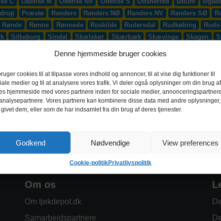
se C
Odense M
Odense NV
Odense S
Odsherred
Ødum
Øgade
drup
Præstø
Randers
Randers NØ
Randers NV
Randers SØ
R
Rønde
Rønne
Rønnede
Roskilde
Rudersdal
Rudkøbing
Ruds
æk
Silkeborg
Sindal
Skælskør
Skærbæk
Skævinge
Skagen
S
up
Smørum
Smørumnedre
Sofiendal
Søften
Solbjerg
Solrød
Denne hjemmeside bruger cookies
lling
Stoholm
Store Heddinge
Storvorde
Støvring
Strib
Strøb
djurs
Sydhavnen
Taastrup
Tarm
Tårnby
Taulov
Them
Thiste
bruger cookies til at tilpasse vores indhold og annoncer, til at vise dig funktioner til
iale medier og til at analysere vores trafik. Vi deler også oplysninger om din brug af
Vadum
Værløse
Valby
Vallensbæk
Vamdrup
Vanløse
Varde
es hjemmeside med vores partnere inden for sociale medier, annonceringspartner
 S
Videbæk
Vildbjerg
Vinderup
Vindinge
Virklund
Virum
Vi
analysepartnere. Vores partnere kan kombinere disse data med andre oplysninger,
 givet dem, eller som de har indsamlet fra din brug af deres tjenester.
Godkend
Nødvendige
View preferences
Cookie-politik
Privatlivspolitik
Om os
L
Om tjekdepot.dk
De
Samarbejdspartnere
De