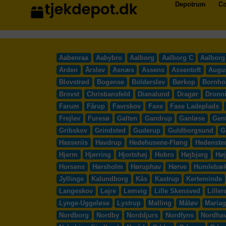
Depotrum
Co
Aabenraa
Aabybro
Aalborg
Aalborg C
Aalborg
Arden
Årslev
Asnæs
Assens
Assentoft
Augu
Blovstrød
Bogense
Bolderslev
Børkop
Bornho
Brovst
Christiansfeld
Dianalund
Dragør
Dronn
Farum
Fårup
Favrskov
Faxe
Faxe Ladeplads
Frejlev
Furesø
Galten
Gandrup
Ganløse
Gent
Gribskov
Grindsted
Guderup
Guldborgsund
G
Hasseriis
Havdrup
Hedehusene-Fløng
Hedenste
Hjerm
Hjørring
Hjortshøj
Hobro
Højbjerg
Høj
Horsens
Hørsholm
Høruphav
Hørve
Humlebæ
Jyllinge
Kalundborg
Kås
Kastrup
Kerteminde
Langeskov
Lejre
Lemvig
Lille Skensved
Liller
Lynge-Uggeløse
Lystrup
Malling
Måløv
Mariag
Nordborg
Nordby
Norddjurs
Nordfyns
Nordha