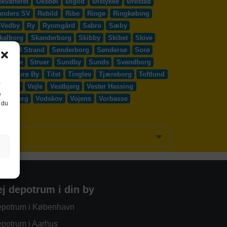
kvarteret
Oksbøl
Ølgod
Ølstykke
Ørestad
anders SV
Rebild
Ribe
Ringe
Ringkøbing
-Vedby
Ry
Ryomgård
Sabro
Sæby
kalborg
Skanderborg
Skibby
Skibet
Skive
Solrød Strand
Sønderborg
Søndersø
Sorø
y Egede
Struer
Sundby
Sunds
Svendborg
d
Thurø By
Tilst
Tinglev
Tjæreborg
Toftlund
Vejen
Vejle
Vestbjerg
Vester Hassing
e
ssenbjerg
Vodskov
Vojens
Vorbasse
 du
ej depotrum i din by
potrum i København
potrum i Aarhus