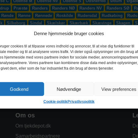
se C
Odense M
Odense NV
Odense S
Odsherred
Ødum
Øgade
drup
Præstø
Randers
Randers NØ
Randers NV
Randers SØ
R
Rønde
Rønne
Rønnede
Roskilde
Rudersdal
Rudkøbing
Ruds
æk
Silkeborg
Sindal
Skælskør
Skærbæk
Skævinge
Skagen
S
up
Smørum
Smørumnedre
Sofiendal
Søften
Solbjerg
Solrød
Denne hjemmeside bruger cookies
lling
Stoholm
Store Heddinge
Storvorde
Støvring
Strib
Strøb
djurs
Sydhavnen
Taastrup
Tarm
Tårnby
Taulov
Them
Thiste
bruger cookies til at tilpasse vores indhold og annoncer, til at vise dig funktioner til
iale medier og til at analysere vores trafik. Vi deler også oplysninger om din brug af
Vadum
Værløse
Valby
Vallensbæk
Vamdrup
Vanløse
Varde
es hjemmeside med vores partnere inden for sociale medier, annonceringspartner
 S
Videbæk
Vildbjerg
Vinderup
Vindinge
Virklund
Virum
Vi
analysepartnere. Vores partnere kan kombinere disse data med andre oplysninger,
 givet dem, eller som de har indsamlet fra din brug af deres tjenester.
Godkend
Nødvendige
View preferences
Cookie-politik
Privatlivspolitik
Om os
L
Om tjekdepot.dk
De
Samarbejdspartnere
De