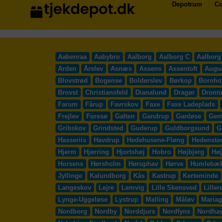
Depotrum
Co
Aabenraa
Aabybro
Aalborg
Aalborg C
Aalborg
Arden
Årslev
Asnæs
Assens
Assentoft
Augu
Blovstrød
Bogense
Bolderslev
Børkop
Bornho
Brovst
Christiansfeld
Dianalund
Dragør
Dronn
Farum
Fårup
Favrskov
Faxe
Faxe Ladeplads
Frejlev
Furesø
Galten
Gandrup
Ganløse
Gent
Gribskov
Grindsted
Guderup
Guldborgsund
G
Hasseriis
Havdrup
Hedehusene-Fløng
Hedenste
Hjerm
Hjørring
Hjortshøj
Hobro
Højbjerg
Høj
Horsens
Hørsholm
Høruphav
Hørve
Humlebæ
Jyllinge
Kalundborg
Kås
Kastrup
Kerteminde
Langeskov
Lejre
Lemvig
Lille Skensved
Liller
Lynge-Uggeløse
Lystrup
Malling
Måløv
Mariag
Nordborg
Nordby
Norddjurs
Nordfyns
Nordha