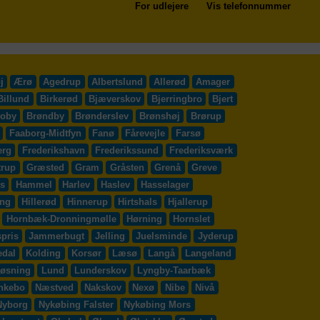
For udlejere
Vis telefonnummer
j
Ærø
Agedrup
Albertslund
Allerød
Amager
Billund
Birkerød
Bjæverskov
Bjerringbro
Bjert
roby
Brøndby
Brønderslev
Brønshøj
Brørup
Faaborg-Midtfyn
Fanø
Fårevejle
Farsø
erg
Frederikshavn
Frederikssund
Frederiksværk
trup
Græsted
Gram
Gråsten
Grenå
Greve
s
Hammel
Harlev
Haslev
Hasselager
ing
Hillerød
Hinnerup
Hirtshals
Hjallerup
Hornbæk-Dronningmølle
Hørning
Hornslet
pris
Jammerbugt
Jelling
Juelsminde
Jyderup
edal
Kolding
Korsør
Læsø
Langå
Langeland
øsning
Lund
Lunderskov
Lyngby-Taarbæk
nkebo
Næstved
Nakskov
Nexø
Nibe
Nivå
Nyborg
Nykøbing Falster
Nykøbing Mors