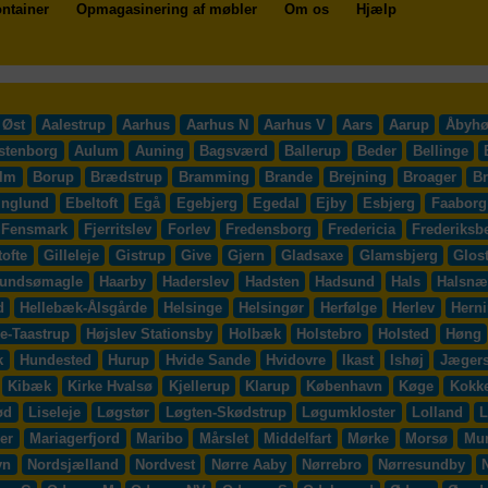
ntainer
Opmagasinering af møbler
Om os
Hjælp
 Øst
Aalestrup
Aarhus
Aarhus N
Aarhus V
Aars
Aarup
Åbyhø
stenborg
Aulum
Auning
Bagsværd
Ballerup
Beder
Bellinge
lm
Borup
Brædstrup
Bramming
Brande
Brejning
Broager
B
inglund
Ebeltoft
Egå
Egebjerg
Egedal
Ejby
Esbjerg
Faaborg
Fensmark
Fjerritslev
Forlev
Fredensborg
Fredericia
Frederiksb
ofte
Gilleleje
Gistrup
Give
Gjern
Gladsaxe
Glamsbjerg
Glos
undsømagle
Haarby
Haderslev
Hadsten
Hadsund
Hals
Halsnæ
d
Hellebæk-Ålsgårde
Helsinge
Helsingør
Herfølge
Herlev
Hern
e-Taastrup
Højslev Stationsby
Holbæk
Holstebro
Holsted
Høng
k
Hundested
Hurup
Hvide Sande
Hvidovre
Ikast
Ishøj
Jægers
Kibæk
Kirke Hvalsø
Kjellerup
Klarup
København
Køge
Kokk
ød
Liseleje
Løgstør
Løgten-Skødstrup
Løgumkloster
Lolland
L
er
Mariagerfjord
Maribo
Mårslet
Middelfart
Mørke
Morsø
Mu
vn
Nordsjælland
Nordvest
Nørre Aaby
Nørrebro
Nørresundby