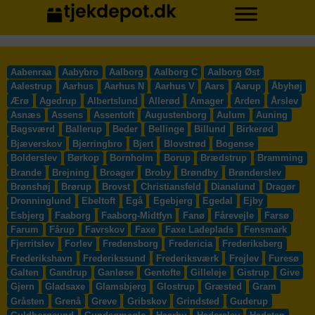
Aabenraa
Aabybro
Aalborg
Aalborg C
Aalborg Øst
Aalestrup
Aarhus
Aarhus N
Aarhus V
Aars
Aarup
Åbyhøj
Ærø
Agedrup
Albertslund
Allerød
Amager
Arden
Årslev
Asnæs
Assens
Assentoft
Augustenborg
Aulum
Auning
Bagsværd
Ballerup
Beder
Bellinge
Billund
Birkerød
Bjæverskov
Bjerringbro
Bjert
Blovstrød
Bogense
Bolderslev
Børkop
Bornholm
Borup
Brædstrup
Bramming
Brande
Brejning
Broager
Broby
Brøndby
Brønderslev
Brønshøj
Brørup
Brovst
Christiansfeld
Dianalund
Dragør
Dronninglund
Ebeltoft
Egå
Egebjerg
Egedal
Ejby
Esbjerg
Faaborg
Faaborg-Midtfyn
Fanø
Fårevejle
Farsø
Farum
Fårup
Favrskov
Faxe
Faxe Ladeplads
Fensmark
Fjerritslev
Forlev
Fredensborg
Fredericia
Frederiksberg
Frederikshavn
Frederikssund
Frederiksværk
Frejlev
Furesø
Galten
Gandrup
Ganløse
Gentofte
Gilleleje
Gistrup
Give
Gjern
Gladsaxe
Glamsbjerg
Glostrup
Græsted
Gram
Gråsten
Grenå
Greve
Gribskov
Grindsted
Guderup