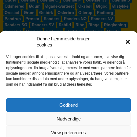
Odder
Odense
Odense C
Odense M
Odense NV
Odense S
Odsherred
Ødum
Øgadekvarteret
Oksbøl
Ølgod
Ølstykke
Ørestad
Ørum
Østbirk
Østerbro
Otterup
Padborg
Pandrup
Præstø
Randers
Randers NØ
Randers NV
Randers SØ
Randers SV
Rebild
Ribe
Ringe
Ringkøbing
Ringsted
Risskov
Rødding
Rødekro
Rødovre
Rønde
Rønne
Rønnede
Roskilde
Rudersdal
Rudkøbing
Denne hjemmeside bruger
Ruds-Vedby
Ry
Ryomgård
Sabro
Sæby
Sakskøbing
cookies
Samsø
Sankt Klemens
Sejs-Svejbæk
Silkeborg
Sindal
Skælskør
Skærbæk
Skævinge
Skagen
Skalborg
Vi bruger cookies til at tilpasse vores indhold og annoncer, til at vise dig
Skanderborg
Skibby
Skibet
Skive
Skjern
Skørping
funktioner til sociale medier og til at analysere vores trafik. Vi deler også
oplysninger om din brug af vores hjemmeside med vores partnere inden for
Skovlunde
Slagelse
Slangerup
Smørum
Smørumnedre
sociale medier, annonceringspartnere og analysepartnere. Vores partnere
Sofiendal
Søften
Solbjerg
Solrød
Solrød Strand
kan kombinere disse data med andre oplysninger, du har givet dem, eller
Sønderborg
Søndersø
Sorø
Starup
Stege
Stenløse
som de har indsamlet fra din brug af deres tjenester.
Stevns
Stevnstrup
Stilling
Stoholm
Store Heddinge
Storvorde
Støvring
Strib
Strøby Egede
Struer
Sundby
Sunds
Svendborg
Svenstrup J
Svinninge
Svogerslev
Godkend
Sydals
Syddjurs
Sydhavnen
Taastrup
Tarm
Tårnby
Taulov
Them
Thisted
Thurø By
Tilst
Tinglev
Tjæreborg
Nødvendige
Toftlund
Tølløse
Tønder
Tørring
Trige
Tune
Ullerslev
Vadum
Værløse
Valby
Vallensbæk
Vamdrup
Vanløse
Varde
Vejen
Vejle
Vestbjerg
Vester Hassing
Vesterbro
View preferences