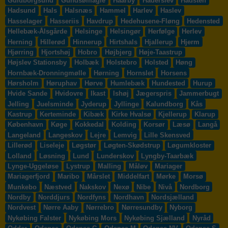
Guldborgsund
Gundsømagle
Haarby
Haderslev
Hadsten
Hadsund
Hals
Halsnæs
Hammel
Harlev
Haslev
Hasselager
Hasseriis
Havdrup
Hedehusene-Fløng
Hedensted
Hellebæk-Ålsgårde
Helsinge
Helsingør
Herfølge
Herlev
Herning
Hillerød
Hinnerup
Hirtshals
Hjallerup
Hjerm
Hjørring
Hjortshøj
Hobro
Højbjerg
Høje-Taastrup
Højslev Stationsby
Holbæk
Holstebro
Holsted
Høng
Hornbæk-Dronningmølle
Hørning
Hornslet
Horsens
Hørsholm
Høruphav
Hørve
Humlebæk
Hundested
Hurup
Hvide Sande
Hvidovre
Ikast
Ishøj
Jægerspris
Jammerbugt
Jelling
Juelsminde
Jyderup
Jyllinge
Kalundborg
Kås
Kastrup
Kerteminde
Kibæk
Kirke Hvalsø
Kjellerup
Klarup
København
Køge
Kokkedal
Kolding
Korsør
Læsø
Langå
Langeland
Langeskov
Lejre
Lemvig
Lille Skensved
Lillerød
Liseleje
Løgstør
Løgten-Skødstrup
Løgumkloster
Lolland
Løsning
Lund
Lunderskov
Lyngby-Taarbæk
Lynge-Uggeløse
Lystrup
Malling
Måløv
Mariager
Mariagerfjord
Maribo
Mårslet
Middelfart
Mørke
Morsø
Munkebo
Næstved
Nakskov
Nexø
Nibe
Nivå
Nordborg
Nordby
Norddjurs
Nordfyns
Nordhavn
Nordsjælland
Nordvest
Nørre Aaby
Nørrebro
Nørresundby
Nyborg
Nykøbing Falster
Nykøbing Mors
Nykøbing Sjælland
Nyråd