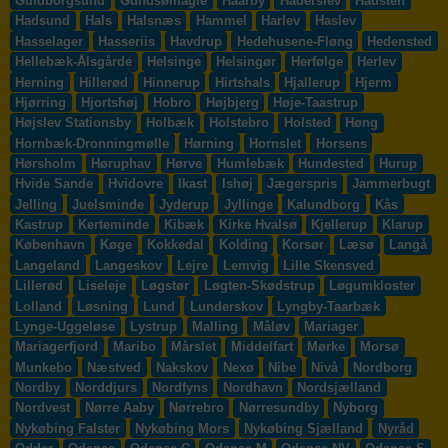
Guldborgsund
Gundsømagle
Haarby
Haderslev
Hadsten
Hadsund
Hals
Halsnæs
Hammel
Harlev
Haslev
Hasselager
Hasseriis
Havdrup
Hedehusene-Fløng
Hedensted
Hellebæk-Ålsgårde
Helsinge
Helsingør
Herfølge
Herlev
Herning
Hillerød
Hinnerup
Hirtshals
Hjallerup
Hjerm
Hjørring
Hjortshøj
Hobro
Højbjerg
Høje-Taastrup
Højslev Stationsby
Holbæk
Holstebro
Holsted
Høng
Hornbæk-Dronningmølle
Hørning
Hornslet
Horsens
Hørsholm
Høruphav
Hørve
Humlebæk
Hundested
Hurup
Hvide Sande
Hvidovre
Ikast
Ishøj
Jægerspris
Jammerbugt
Jelling
Juelsminde
Jyderup
Jyllinge
Kalundborg
Kås
Kastrup
Kerteminde
Kibæk
Kirke Hvalsø
Kjellerup
Klarup
København
Køge
Kokkedal
Kolding
Korsør
Læsø
Langå
Langeland
Langeskov
Lejre
Lemvig
Lille Skensved
Lillerød
Liseleje
Løgstør
Løgten-Skødstrup
Løgumkloster
Lolland
Løsning
Lund
Lunderskov
Lyngby-Taarbæk
Lynge-Uggeløse
Lystrup
Malling
Måløv
Mariager
Mariagerfjord
Maribo
Mårslet
Middelfart
Mørke
Morsø
Munkebo
Næstved
Nakskov
Nexø
Nibe
Nivå
Nordborg
Nordby
Norddjurs
Nordfyns
Nordhavn
Nordsjælland
Nordvest
Nørre Aaby
Nørrebro
Nørresundby
Nyborg
Nykøbing Falster
Nykøbing Mors
Nykøbing Sjælland
Nyråd