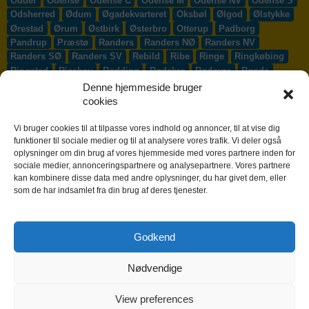
Odder
Odense
Odense C
Odense M
Odense NV
Odense S
Odsherred
Ødum
Øgadekvarteret
Oksbøl
Ølgod
Ølstykke
Ørestad
Ørum
Østbirk
Østerbro
Otterup
Padborg
Pandrup
Præstø
Randers
Randers NØ
Randers NV
Randers SØ
Randers SV
Rebild
Ribe
Ringe
Ringkøbing
Ringsted
Risskov
Rødding
Rødekro
Rødovre
Rønde
Rønne
Rønnede
Roskilde
Rudersdal
Rudkøbing
Denne hjemmeside bruger
Ruds-Vedby
Ry
Ryomgård
Sabro
Sæby
Sakskøbing
cookies
Samsø
Sankt Klemens
Sejs-Svejbæk
Silkeborg
Sindal
Skælskør
Skærbæk
Skævinge
Skagen
Skalborg
Vi bruger cookies til at tilpasse vores indhold og annoncer, til at vise dig
Skanderborg
Skibby
Skibet
Skive
Skjern
Skørping
funktioner til sociale medier og til at analysere vores trafik. Vi deler også
oplysninger om din brug af vores hjemmeside med vores partnere inden for
Skovlunde
Slagelse
Slangerup
Smørum
Smørumnedre
sociale medier, annonceringspartnere og analysepartnere. Vores partnere
Sofiendal
Søften
Solbjerg
Solrød
Solrød Strand
kan kombinere disse data med andre oplysninger, du har givet dem, eller
Sønderborg
Søndersø
Sorø
Starup
Stege
Stenløse
som de har indsamlet fra din brug af deres tjenester.
Stevns
Stevnstrup
Stilling
Stoholm
Store Heddinge
Storvorde
Støvring
Strib
Strøby Egede
Struer
Sundby
Sunds
Svendborg
Svenstrup J
Svinninge
Svogerslev
Godkend
Sydals
Syddjurs
Sydhavnen
Taastrup
Tarm
Tårnby
Taulov
Them
Thisted
Thurø By
Tilst
Tinglev
Tjæreborg
Nødvendige
Toftlund
Tølløse
Tønder
Tørring
Trige
Tune
Ullerslev
Vadum
Værløse
Valby
Vallensbæk
Vamdrup
Vanløse
Varde
Vejen
Vejle
Vestbjerg
Vester Hassing
Vesterbro
View preferences