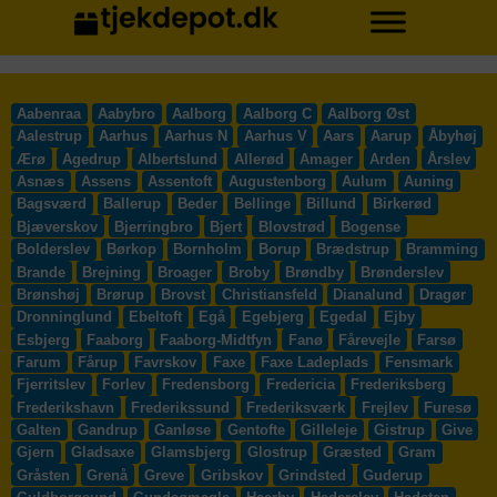
Aabenraa
Aabybro
Aalborg
Aalborg C
Aalborg Øst
Aalestrup
Aarhus
Aarhus N
Aarhus V
Aars
Aarup
Åbyhøj
Ærø
Agedrup
Albertslund
Allerød
Amager
Arden
Årslev
Asnæs
Assens
Assentoft
Augustenborg
Aulum
Auning
Bagsværd
Ballerup
Beder
Bellinge
Billund
Birkerød
Bjæverskov
Bjerringbro
Bjert
Blovstrød
Bogense
Bolderslev
Børkop
Bornholm
Borup
Brædstrup
Bramming
Brande
Brejning
Broager
Broby
Brøndby
Brønderslev
Brønshøj
Brørup
Brovst
Christiansfeld
Dianalund
Dragør
Dronninglund
Ebeltoft
Egå
Egebjerg
Egedal
Ejby
Esbjerg
Faaborg
Faaborg-Midtfyn
Fanø
Fårevejle
Farsø
Farum
Fårup
Favrskov
Faxe
Faxe Ladeplads
Fensmark
Fjerritslev
Forlev
Fredensborg
Fredericia
Frederiksberg
Frederikshavn
Frederikssund
Frederiksværk
Frejlev
Furesø
Galten
Gandrup
Ganløse
Gentofte
Gilleleje
Gistrup
Give
Gjern
Gladsaxe
Glamsbjerg
Glostrup
Græsted
Gram
Gråsten
Grenå
Greve
Gribskov
Grindsted
Guderup