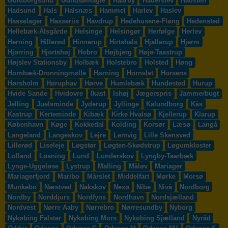
Guldborgsund
Gundsømagle
Haarby
Haderslev
Hadsten
Hadsund
Hals
Halsnæs
Hammel
Harlev
Haslev
Hasselager
Hasseriis
Havdrup
Hedehusene-Fløng
Hedensted
Hellebæk-Ålsgårde
Helsinge
Helsingør
Herfølge
Herlev
Herning
Hillerød
Hinnerup
Hirtshals
Hjallerup
Hjerm
Hjørring
Hjortshøj
Hobro
Højbjerg
Høje-Taastrup
Højslev Stationsby
Holbæk
Holstebro
Holsted
Høng
Hornbæk-Dronningmølle
Hørning
Hornslet
Horsens
Hørsholm
Høruphav
Hørve
Humlebæk
Hundested
Hurup
Hvide Sande
Hvidovre
Ikast
Ishøj
Jægerspris
Jammerbugt
Jelling
Juelsminde
Jyderup
Jyllinge
Kalundborg
Kås
Kastrup
Kerteminde
Kibæk
Kirke Hvalsø
Kjellerup
Klarup
København
Køge
Kokkedal
Kolding
Korsør
Læsø
Langå
Langeland
Langeskov
Lejre
Lemvig
Lille Skensved
Lillerød
Liseleje
Løgstør
Løgten-Skødstrup
Løgumkloster
Lolland
Løsning
Lund
Lunderskov
Lyngby-Taarbæk
Lynge-Uggeløse
Lystrup
Malling
Måløv
Mariager
Mariagerfjord
Maribo
Mårslet
Middelfart
Mørke
Morsø
Munkebo
Næstved
Nakskov
Nexø
Nibe
Nivå
Nordborg
Nordby
Norddjurs
Nordfyns
Nordhavn
Nordsjælland
Nordvest
Nørre Aaby
Nørrebro
Nørresundby
Nyborg
Nykøbing Falster
Nykøbing Mors
Nykøbing Sjælland
Nyråd