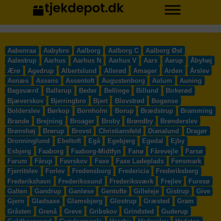
Aabenraa
Aabybro
Aalborg
Aalborg C
Aalborg Øst
Aalestrup
Aarhus
Aarhus N
Aarhus V
Aars
Aarup
Åbyhøj
Ærø
Agedrup
Albertslund
Allerød
Amager
Arden
Årslev
Asnæs
Assens
Assentoft
Augustenborg
Aulum
Auning
Bagsværd
Ballerup
Beder
Bellinge
Billund
Birkerød
Bjæverskov
Bjerringbro
Bjert
Blovstrød
Bogense
Bolderslev
Børkop
Bornholm
Borup
Brædstrup
Bramming
Brande
Brejning
Broager
Broby
Brøndby
Brønderslev
Brønshøj
Brørup
Brovst
Christiansfeld
Dianalund
Dragør
Dronninglund
Ebeltoft
Egå
Egebjerg
Egedal
Ejby
Esbjerg
Faaborg
Faaborg-Midtfyn
Fanø
Fårevejle
Farsø
Farum
Fårup
Favrskov
Faxe
Faxe Ladeplads
Fensmark
Fjerritslev
Forlev
Fredensborg
Fredericia
Frederiksberg
Frederikshavn
Frederikssund
Frederiksværk
Frejlev
Furesø
Galten
Gandrup
Ganløse
Gentofte
Gilleleje
Gistrup
Give
Gjern
Gladsaxe
Glamsbjerg
Glostrup
Græsted
Gram
Gråsten
Grenå
Greve
Gribskov
Grindsted
Guderup