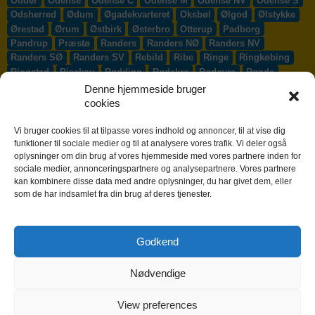
Odder
Odense
Odense C
Odense M
Odense NV
Odense S
Odsherred
Ødum
Øgadekvarteret
Oksbøl
Ølgod
Ølstykke
Ørestad
Ørum
Østbirk
Østerbro
Otterup
Padborg
Pandrup
Præstø
Randers
Randers NØ
Randers NV
Randers SØ
Randers SV
Rebild
Ribe
Ringe
Ringkøbing
Ringsted
Risskov
Rødding
Rødekro
Rødovre
Rønde
Rønne
Rønnede
Roskilde
Rudersdal
Rudkøbing
Denne hjemmeside bruger
Ruds-Vedby
Ry
Ryomgård
Sabro
Sæby
Sakskøbing
cookies
Samsø
Sankt Klemens
Sejs-Svejbæk
Silkeborg
Sindal
Skælskør
Skærbæk
Skævinge
Skagen
Skalborg
Vi bruger cookies til at tilpasse vores indhold og annoncer, til at vise dig
Skanderborg
Skibby
Skibet
Skive
Skjern
Skørping
funktioner til sociale medier og til at analysere vores trafik. Vi deler også
oplysninger om din brug af vores hjemmeside med vores partnere inden for
Skovlunde
Slagelse
Slangerup
Smørum
Smørumnedre
sociale medier, annonceringspartnere og analysepartnere. Vores partnere
Sofiendal
Søften
Solbjerg
Solrød
Solrød Strand
kan kombinere disse data med andre oplysninger, du har givet dem, eller
Sønderborg
Søndersø
Sorø
Starup
Stege
Stenløse
som de har indsamlet fra din brug af deres tjenester.
Stevns
Stevnstrup
Stilling
Stoholm
Store Heddinge
Storvorde
Støvring
Strib
Strøby Egede
Struer
Sundby
Sunds
Svendborg
Svenstrup J
Svinninge
Svogerslev
Godkend
Sydals
Syddjurs
Sydhavnen
Taastrup
Tarm
Tårnby
Taulov
Them
Thisted
Thurø By
Tilst
Tinglev
Tjæreborg
Nødvendige
Toftlund
Tølløse
Tønder
Tørring
Trige
Tune
Ullerslev
Vadum
Værløse
Valby
Vallensbæk
Vamdrup
Vanløse
Varde
Vejen
Vejle
Vestbjerg
Vester Hassing
Vesterbro
View preferences