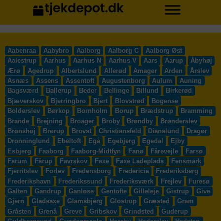
Aabenraa
Aabybro
Aalborg
Aalborg C
Aalborg Øst
Aalestrup
Aarhus
Aarhus N
Aarhus V
Aars
Aarup
Åbyhøj
Ærø
Agedrup
Albertslund
Allerød
Amager
Arden
Årslev
Asnæs
Assens
Assentoft
Augustenborg
Aulum
Auning
Bagsværd
Ballerup
Beder
Bellinge
Billund
Birkerød
Bjæverskov
Bjerringbro
Bjert
Blovstrød
Bogense
Bolderslev
Børkop
Bornholm
Borup
Brædstrup
Bramming
Brande
Brejning
Broager
Broby
Brøndby
Brønderslev
Brønshøj
Brørup
Brovst
Christiansfeld
Dianalund
Dragør
Dronninglund
Ebeltoft
Egå
Egebjerg
Egedal
Ejby
Esbjerg
Faaborg
Faaborg-Midtfyn
Fanø
Fårevejle
Farsø
Farum
Fårup
Favrskov
Faxe
Faxe Ladeplads
Fensmark
Fjerritslev
Forlev
Fredensborg
Fredericia
Frederiksberg
Frederikshavn
Frederikssund
Frederiksværk
Frejlev
Furesø
Galten
Gandrup
Ganløse
Gentofte
Gilleleje
Gistrup
Give
Gjern
Gladsaxe
Glamsbjerg
Glostrup
Græsted
Gram
Gråsten
Grenå
Greve
Gribskov
Grindsted
Guderup