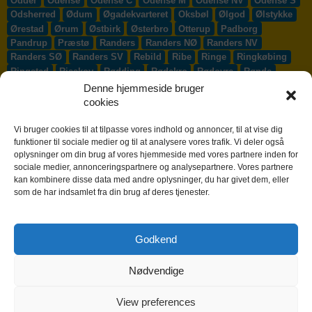
Odder
Odense
Odense C
Odense M
Odense NV
Odense S
Odsherred
Ødum
Øgadekvarteret
Oksbøl
Ølgod
Ølstykke
Ørestad
Ørum
Østbirk
Østerbro
Otterup
Padborg
Pandrup
Præstø
Randers
Randers NØ
Randers NV
Randers SØ
Randers SV
Rebild
Ribe
Ringe
Ringkøbing
Ringsted
Risskov
Rødding
Rødekro
Rødovre
Rønde
Rønne
Rønnede
Roskilde
Rudersdal
Rudkøbing
Denne hjemmeside bruger
Ruds-Vedby
Ry
Ryomgård
Sabro
Sæby
Sakskøbing
cookies
Samsø
Sankt Klemens
Sejs-Svejbæk
Silkeborg
Sindal
Skælskør
Skærbæk
Skævinge
Skagen
Skalborg
Vi bruger cookies til at tilpasse vores indhold og annoncer, til at vise dig
Skanderborg
Skibby
Skibet
Skive
Skjern
Skørping
funktioner til sociale medier og til at analysere vores trafik. Vi deler også
oplysninger om din brug af vores hjemmeside med vores partnere inden for
Skovlunde
Slagelse
Slangerup
Smørum
Smørumnedre
sociale medier, annonceringspartnere og analysepartnere. Vores partnere
Sofiendal
Søften
Solbjerg
Solrød
Solrød Strand
kan kombinere disse data med andre oplysninger, du har givet dem, eller
Sønderborg
Søndersø
Sorø
Starup
Stege
Stenløse
som de har indsamlet fra din brug af deres tjenester.
Stevns
Stevnstrup
Stilling
Stoholm
Store Heddinge
Storvorde
Støvring
Strib
Strøby Egede
Struer
Sundby
Sunds
Svendborg
Svenstrup J
Svinninge
Svogerslev
Godkend
Sydals
Syddjurs
Sydhavnen
Taastrup
Tarm
Tårnby
Taulov
Them
Thisted
Thurø By
Tilst
Tinglev
Tjæreborg
Nødvendige
Toftlund
Tølløse
Tønder
Tørring
Trige
Tune
Ullerslev
Vadum
Værløse
Valby
Vallensbæk
Vamdrup
Vanløse
Varde
Vejen
Vejle
Vestbjerg
Vester Hassing
Vesterbro
View preferences