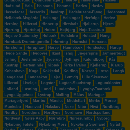
Guldborgsund
Gundsømagle
Haarby
Haderslev
Hadsten
Hadsund
Hals
Halsnæs
Hammel
Harlev
Haslev
Hasselager
Hasseriis
Havdrup
Hedehusene-Fløng
Hedensted
Hellebæk-Ålsgårde
Helsinge
Helsingør
Herfølge
Herlev
Herning
Hillerød
Hinnerup
Hirtshals
Hjallerup
Hjerm
Hjørring
Hjortshøj
Hobro
Højbjerg
Høje-Taastrup
Højslev Stationsby
Holbæk
Holstebro
Holsted
Høng
Hornbæk-Dronningmølle
Hørning
Hornslet
Horsens
Hørsholm
Høruphav
Hørve
Humlebæk
Hundested
Hurup
Hvide Sande
Hvidovre
Ikast
Ishøj
Jægerspris
Jammerbugt
Jelling
Juelsminde
Jyderup
Jyllinge
Kalundborg
Kås
Kastrup
Kerteminde
Kibæk
Kirke Hvalsø
Kjellerup
Klarup
København
Køge
Kokkedal
Kolding
Korsør
Læsø
Langå
Langeland
Langeskov
Lejre
Lemvig
Lille Skensved
Lillerød
Liseleje
Løgstør
Løgten-Skødstrup
Løgumkloster
Lolland
Løsning
Lund
Lunderskov
Lyngby-Taarbæk
Lynge-Uggeløse
Lystrup
Malling
Måløv
Mariager
Mariagerfjord
Maribo
Mårslet
Middelfart
Mørke
Morsø
Munkebo
Næstved
Nakskov
Nexø
Nibe
Nivå
Nordborg
Nordby
Norddjurs
Nordfyns
Nordhavn
Nordsjælland
Nordvest
Nørre Aaby
Nørrebro
Nørresundby
Nyborg
Nykøbing Falster
Nykøbing Mors
Nykøbing Sjælland
Nyråd