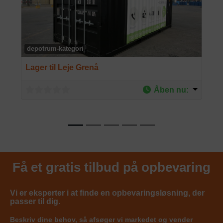
depotrum-kategori
Lager til Leje Grenå
Åben nu
:
Få et gratis tilbud på opbevaring
Vi er eksperter i at finde en opbevaringsløsning, der
passer til dig.
Beskriv dine behov, så afsøger vi markedet og vender