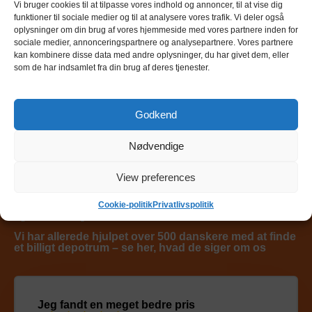
Vi bruger cookies til at tilpasse vores indhold og annoncer, til at vise dig
funktioner til sociale medier og til at analysere vores trafik. Vi deler også
oplysninger om din brug af vores hjemmeside med vores partnere inden for
sociale medier, annonceringspartnere og analysepartnere. Vores partnere
kan kombinere disse data med andre oplysninger, du har givet dem, eller
som de har indsamlet fra din brug af deres tjenester.
Søg her
Godkend
By, postnummer, adresse
Sear
Nødvendige
View preferences
Hvad siger folk om
tjekdepot?
Cookie-politik
Privatlivspolitik
Vi har allerede hjulpet over 500 danskere med at finde
et billigt depotrum – se her, hvad de siger om os
Jeg fandt en meget bedre pris