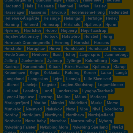
Guldborgsund
Gundsømagle
Haarby
Haderslev
Hadsten
Hadsund
Hals
Halsnæs
Hammel
Harlev
Haslev
Hasselager
Hasseriis
Havdrup
Hedehusene-Fløng
Hedensted
Hellebæk-Ålsgårde
Helsinge
Helsingør
Herfølge
Herlev
Herning
Hillerød
Hinnerup
Hirtshals
Hjallerup
Hjerm
Hjørring
Hjortshøj
Hobro
Højbjerg
Høje-Taastrup
Højslev Stationsby
Holbæk
Holstebro
Holsted
Høng
Hornbæk-Dronningmølle
Hørning
Hornslet
Horsens
Hørsholm
Høruphav
Hørve
Humlebæk
Hundested
Hurup
Hvide Sande
Hvidovre
Ikast
Ishøj
Jægerspris
Jammerbugt
Jelling
Juelsminde
Jyderup
Jyllinge
Kalundborg
Kås
Kastrup
Kerteminde
Kibæk
Kirke Hvalsø
Kjellerup
Klarup
København
Køge
Kokkedal
Kolding
Korsør
Læsø
Langå
Langeland
Langeskov
Lejre
Lemvig
Lille Skensved
Lillerød
Liseleje
Løgstør
Løgten-Skødstrup
Løgumkloster
Lolland
Løsning
Lund
Lunderskov
Lyngby-Taarbæk
Lynge-Uggeløse
Lystrup
Malling
Måløv
Mariager
Mariagerfjord
Maribo
Mårslet
Middelfart
Mørke
Morsø
Munkebo
Næstved
Nakskov
Nexø
Nibe
Nivå
Nordborg
Nordby
Norddjurs
Nordfyns
Nordhavn
Nordsjælland
Nordvest
Nørre Aaby
Nørrebro
Nørresundby
Nyborg
Nykøbing Falster
Nykøbing Mors
Nykøbing Sjælland
Nyråd