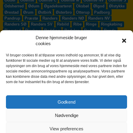
Odder
Odense
Odense C
Odense M
Odense NV
Odense S
Odsherred
Ødum
Øgadekvarteret
Oksbøl
Ølgod
Ølstykke
Ørestad
Ørum
Østbirk
Østerbro
Otterup
Padborg
Pandrup
Præstø
Randers
Randers NØ
Randers NV
Randers SØ
Randers SV
Rebild
Ribe
Ringe
Ringkøbing
Ringsted
Risskov
Rødding
Rødekro
Rødovre
Rønde
Rønne
Rønnede
Roskilde
Rudersdal
Rudkøbing
Denne hjemmeside bruger
Ruds-Vedby
Ry
Ryomgård
Sabro
Sæby
Sakskøbing
cookies
Samsø
Sankt Klemens
Sejs-Svejbæk
Silkeborg
Sindal
Skælskør
Skærbæk
Skævinge
Skagen
Skalborg
Vi bruger cookies til at tilpasse vores indhold og annoncer, til at vise dig
Skanderborg
Skibby
Skibet
Skive
Skjern
Skørping
funktioner til sociale medier og til at analysere vores trafik. Vi deler også
oplysninger om din brug af vores hjemmeside med vores partnere inden for
Skovlunde
Slagelse
Slangerup
Smørum
Smørumnedre
sociale medier, annonceringspartnere og analysepartnere. Vores partnere
Sofiendal
Søften
Solbjerg
Solrød
Solrød Strand
kan kombinere disse data med andre oplysninger, du har givet dem, eller
Sønderborg
Søndersø
Sorø
Starup
Stege
Stenløse
som de har indsamlet fra din brug af deres tjenester.
Stevns
Stevnstrup
Stilling
Stoholm
Store Heddinge
Storvorde
Støvring
Strib
Strøby Egede
Struer
Sundby
Sunds
Svendborg
Svenstrup J
Svinninge
Svogerslev
Godkend
Sydals
Syddjurs
Sydhavnen
Taastrup
Tarm
Tårnby
Taulov
Them
Thisted
Thurø By
Tilst
Tinglev
Tjæreborg
Nødvendige
Toftlund
Tølløse
Tønder
Tørring
Trige
Tune
Ullerslev
Vadum
Værløse
Valby
Vallensbæk
Vamdrup
Vanløse
Varde
Vejen
Vejle
Vestbjerg
Vester Hassing
Vesterbro
View preferences