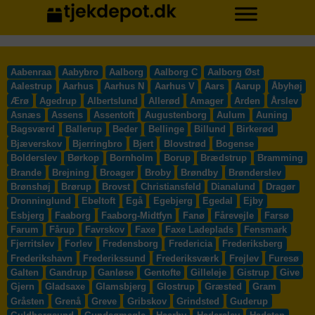
Aabenraa
Aabybro
Aalborg
Aalborg C
Aalborg Øst
Aalestrup
Aarhus
Aarhus N
Aarhus V
Aars
Aarup
Åbyhøj
Ærø
Agedrup
Albertslund
Allerød
Amager
Arden
Årslev
Asnæs
Assens
Assentoft
Augustenborg
Aulum
Auning
Bagsværd
Ballerup
Beder
Bellinge
Billund
Birkerød
Bjæverskov
Bjerringbro
Bjert
Blovstrød
Bogense
Bolderslev
Børkop
Bornholm
Borup
Brædstrup
Bramming
Brande
Brejning
Broager
Broby
Brøndby
Brønderslev
Brønshøj
Brørup
Brovst
Christiansfeld
Dianalund
Dragør
Dronninglund
Ebeltoft
Egå
Egebjerg
Egedal
Ejby
Esbjerg
Faaborg
Faaborg-Midtfyn
Fanø
Fårevejle
Farsø
Farum
Fårup
Favrskov
Faxe
Faxe Ladeplads
Fensmark
Fjerritslev
Forlev
Fredensborg
Fredericia
Frederiksberg
Frederikshavn
Frederikssund
Frederiksværk
Frejlev
Furesø
Galten
Gandrup
Ganløse
Gentofte
Gilleleje
Gistrup
Give
Gjern
Gladsaxe
Glamsbjerg
Glostrup
Græsted
Gram
Gråsten
Grenå
Greve
Gribskov
Grindsted
Guderup