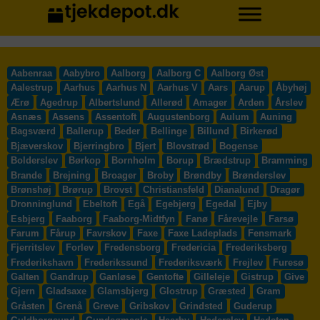
Aabenraa
Aabybro
Aalborg
Aalborg C
Aalborg Øst
Aalestrup
Aarhus
Aarhus N
Aarhus V
Aars
Aarup
Åbyhøj
Ærø
Agedrup
Albertslund
Allerød
Amager
Arden
Årslev
Asnæs
Assens
Assentoft
Augustenborg
Aulum
Auning
Bagsværd
Ballerup
Beder
Bellinge
Billund
Birkerød
Bjæverskov
Bjerringbro
Bjert
Blovstrød
Bogense
Bolderslev
Børkop
Bornholm
Borup
Brædstrup
Bramming
Brande
Brejning
Broager
Broby
Brøndby
Brønderslev
Brønshøj
Brørup
Brovst
Christiansfeld
Dianalund
Dragør
Dronninglund
Ebeltoft
Egå
Egebjerg
Egedal
Ejby
Esbjerg
Faaborg
Faaborg-Midtfyn
Fanø
Fårevejle
Farsø
Farum
Fårup
Favrskov
Faxe
Faxe Ladeplads
Fensmark
Fjerritslev
Forlev
Fredensborg
Fredericia
Frederiksberg
Frederikshavn
Frederikssund
Frederiksværk
Frejlev
Furesø
Galten
Gandrup
Ganløse
Gentofte
Gilleleje
Gistrup
Give
Gjern
Gladsaxe
Glamsbjerg
Glostrup
Græsted
Gram
Gråsten
Grenå
Greve
Gribskov
Grindsted
Guderup