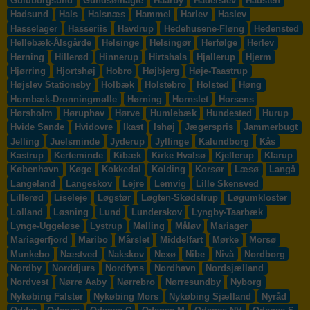
Guldborgsund
Gundsømagle
Haarby
Haderslev
Hadsten
Hadsund
Hals
Halsnæs
Hammel
Harlev
Haslev
Hasselager
Hasseriis
Havdrup
Hedehusene-Fløng
Hedensted
Hellebæk-Ålsgårde
Helsinge
Helsingør
Herfølge
Herlev
Herning
Hillerød
Hinnerup
Hirtshals
Hjallerup
Hjerm
Hjørring
Hjortshøj
Hobro
Højbjerg
Høje-Taastrup
Højslev Stationsby
Holbæk
Holstebro
Holsted
Høng
Hornbæk-Dronningmølle
Hørning
Hornslet
Horsens
Hørsholm
Høruphav
Hørve
Humlebæk
Hundested
Hurup
Hvide Sande
Hvidovre
Ikast
Ishøj
Jægerspris
Jammerbugt
Jelling
Juelsminde
Jyderup
Jyllinge
Kalundborg
Kås
Kastrup
Kerteminde
Kibæk
Kirke Hvalsø
Kjellerup
Klarup
København
Køge
Kokkedal
Kolding
Korsør
Læsø
Langå
Langeland
Langeskov
Lejre
Lemvig
Lille Skensved
Lillerød
Liseleje
Løgstør
Løgten-Skødstrup
Løgumkloster
Lolland
Løsning
Lund
Lunderskov
Lyngby-Taarbæk
Lynge-Uggeløse
Lystrup
Malling
Måløv
Mariager
Mariagerfjord
Maribo
Mårslet
Middelfart
Mørke
Morsø
Munkebo
Næstved
Nakskov
Nexø
Nibe
Nivå
Nordborg
Nordby
Norddjurs
Nordfyns
Nordhavn
Nordsjælland
Nordvest
Nørre Aaby
Nørrebro
Nørresundby
Nyborg
Nykøbing Falster
Nykøbing Mors
Nykøbing Sjælland
Nyråd