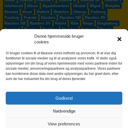
Odder
Odense
Odense C
Odense M
Odense NV
Odense S
Odsherred
Ødum
Øgadekvarteret
Oksbøl
Ølgod
Ølstykke
Ørestad
Ørum
Østbirk
Østerbro
Otterup
Padborg
Pandrup
Præstø
Randers
Randers NØ
Randers NV
Randers SØ
Randers SV
Rebild
Ribe
Ringe
Ringkøbing
Ringsted
Risskov
Rødding
Rødekro
Rødovre
Rønde
Rønne
Rønnede
Roskilde
Rudersdal
Rudkøbing
Denne hjemmeside bruger
Ruds-Vedby
Ry
Ryomgård
Sabro
Sæby
Sakskøbing
cookies
Samsø
Sankt Klemens
Sejs-Svejbæk
Silkeborg
Sindal
Skælskør
Skærbæk
Skævinge
Skagen
Skalborg
Vi bruger cookies til at tilpasse vores indhold og annoncer, til at vise dig
Skanderborg
Skibby
Skibet
Skive
Skjern
Skørping
funktioner til sociale medier og til at analysere vores trafik. Vi deler også
oplysninger om din brug af vores hjemmeside med vores partnere inden for
Skovlunde
Slagelse
Slangerup
Smørum
Smørumnedre
sociale medier, annonceringspartnere og analysepartnere. Vores partnere
Sofiendal
Søften
Solbjerg
Solrød
Solrød Strand
kan kombinere disse data med andre oplysninger, du har givet dem, eller
Sønderborg
Søndersø
Sorø
Starup
Stege
Stenløse
som de har indsamlet fra din brug af deres tjenester.
Stevns
Stevnstrup
Stilling
Stoholm
Store Heddinge
Storvorde
Støvring
Strib
Strøby Egede
Struer
Sundby
Sunds
Svendborg
Svenstrup J
Svinninge
Svogerslev
Godkend
Sydals
Syddjurs
Sydhavnen
Taastrup
Tarm
Tårnby
Taulov
Them
Thisted
Thurø By
Tilst
Tinglev
Tjæreborg
Nødvendige
Toftlund
Tølløse
Tønder
Tørring
Trige
Tune
Ullerslev
Vadum
Værløse
Valby
Vallensbæk
Vamdrup
Vanløse
Varde
Vejen
Vejle
Vestbjerg
Vester Hassing
Vesterbro
View preferences