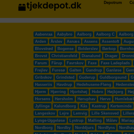
Depotrum
Co
Aabenraa
Aabybro
Aalborg
Aalborg C
Aalborg
Arden
Årslev
Asnæs
Assens
Assentoft
Augu
Blovstrød
Bogense
Bolderslev
Børkop
Bornho
Brovst
Christiansfeld
Dianalund
Dragør
Dronn
Farum
Fårup
Favrskov
Faxe
Faxe Ladeplads
Frejlev
Furesø
Galten
Gandrup
Ganløse
Gent
Gribskov
Grindsted
Guderup
Guldborgsund
G
Hasseriis
Havdrup
Hedehusene-Fløng
Hedenste
Hjerm
Hjørring
Hjortshøj
Hobro
Højbjerg
Høj
Horsens
Hørsholm
Høruphav
Hørve
Humlebæ
Jyllinge
Kalundborg
Kås
Kastrup
Kerteminde
Langeskov
Lejre
Lemvig
Lille Skensved
Liller
Lynge-Uggeløse
Lystrup
Malling
Måløv
Mariag
Nordborg
Nordby
Norddjurs
Nordfyns
Nordha