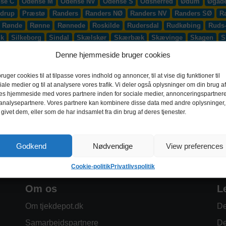
se C
Odense M
Odense NV
Odense S
Odsherred
Ødum
Øgade
drup
Præstø
Randers
Randers NØ
Randers NV
Randers SØ
R
Rønde
Rønne
Rønnede
Roskilde
Rudersdal
Rudkøbing
Ruds
æk
Silkeborg
Sindal
Skælskør
Skærbæk
Skævinge
Skagen
S
up
Smørum
Smørumnedre
Sofiendal
Søften
Solbjerg
Solrød
Denne hjemmeside bruger cookies
lling
Stoholm
Store Heddinge
Storvorde
Støvring
Strib
Strøb
djurs
Sydhavnen
Taastrup
Tarm
Tårnby
Taulov
Them
Thiste
bruger cookies til at tilpasse vores indhold og annoncer, til at vise dig funktioner til
iale medier og til at analysere vores trafik. Vi deler også oplysninger om din brug af
Vadum
Værløse
Valby
Vallensbæk
Vamdrup
Vanløse
Varde
es hjemmeside med vores partnere inden for sociale medier, annonceringspartner
 S
Videbæk
Vildbjerg
Vinderup
Vindinge
Virklund
Virum
Vi
analysepartnere. Vores partnere kan kombinere disse data med andre oplysninger,
 givet dem, eller som de har indsamlet fra din brug af deres tjenester.
Godkend
Nødvendige
View preferences
Cookie-politik
Privatlivspolitik
Om os
L
Om tjekdepot.dk
De
Samarbejdspartnere
De