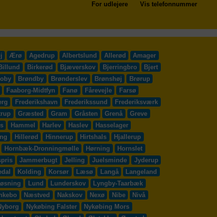
For udlejere
Vis telefonnummer
j
Ærø
Agedrup
Albertslund
Allerød
Amager
Billund
Birkerød
Bjæverskov
Bjerringbro
Bjert
roby
Brøndby
Brønderslev
Brønshøj
Brørup
Faaborg-Midtfyn
Fanø
Fårevejle
Farsø
erg
Frederikshavn
Frederikssund
Frederiksværk
trup
Græsted
Gram
Gråsten
Grenå
Greve
s
Hammel
Harlev
Haslev
Hasselager
ing
Hillerød
Hinnerup
Hirtshals
Hjallerup
Hornbæk-Dronningmølle
Hørning
Hornslet
pris
Jammerbugt
Jelling
Juelsminde
Jyderup
edal
Kolding
Korsør
Læsø
Langå
Langeland
øsning
Lund
Lunderskov
Lyngby-Taarbæk
nkebo
Næstved
Nakskov
Nexø
Nibe
Nivå
Nyborg
Nykøbing Falster
Nykøbing Mors