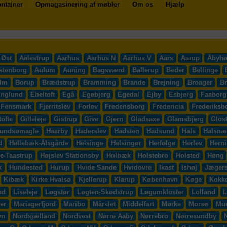
ntainer
Opmagasinering af møbler
Om os
Hjælp
 Øst
Aalestrup
Aarhus
Aarhus N
Aarhus V
Aars
Aarup
Åbyhø
stenborg
Aulum
Auning
Bagsværd
Ballerup
Beder
Bellinge
lm
Borup
Brædstrup
Bramming
Brande
Brejning
Broager
B
inglund
Ebeltoft
Egå
Egebjerg
Egedal
Ejby
Esbjerg
Faaborg
Fensmark
Fjerritslev
Forlev
Fredensborg
Fredericia
Frederiksb
ofte
Gilleleje
Gistrup
Give
Gjern
Gladsaxe
Glamsbjerg
Glos
undsømagle
Haarby
Haderslev
Hadsten
Hadsund
Hals
Halsnæ
d
Hellebæk-Ålsgårde
Helsinge
Helsingør
Herfølge
Herlev
Hern
e-Taastrup
Højslev Stationsby
Holbæk
Holstebro
Holsted
Høng
k
Hundested
Hurup
Hvide Sande
Hvidovre
Ikast
Ishøj
Jægers
Kibæk
Kirke Hvalsø
Kjellerup
Klarup
København
Køge
Kokk
ød
Liseleje
Løgstør
Løgten-Skødstrup
Løgumkloster
Lolland
L
er
Mariagerfjord
Maribo
Mårslet
Middelfart
Mørke
Morsø
Mu
vn
Nordsjælland
Nordvest
Nørre Aaby
Nørrebro
Nørresundby