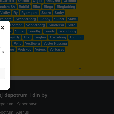
kvarteret
Oksbøl
Ølgod
Ølstykke
Ørestad
anders SV
Rebild
Ribe
Ringe
Ringkøbing
-Vedby
Ry
Ryomgård
Sabro
Sæby
kalborg
Skanderborg
Skibby
Skibet
Skive
Solrød Strand
Sønderborg
Søndersø
Sorø
y Egede
Struer
Sundby
Sunds
Svendborg
d
Thurø By
Tilst
Tinglev
Tjæreborg
Toftlund
Vejen
Vejle
Vestbjerg
Vester Hassing
e
ssenbjerg
Vodskov
Vojens
Vorbasse
 du
ej depotrum i din by
potrum i København
potrum i Aarhus