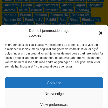
Odder
Odense
Odense C
Odense M
Odense NV
Odense S
Odsherred
Ødum
Øgadekvarteret
Oksbøl
Ølgod
Ølstykke
Ørestad
Ørum
Østbirk
Østerbro
Otterup
Padborg
Pandrup
Præstø
Randers
Randers NØ
Randers NV
Randers SØ
Randers SV
Rebild
Ribe
Ringe
Ringkøbing
Ringsted
Risskov
Rødding
Rødekro
Rødovre
Rønde
Rønne
Rønnede
Roskilde
Rudersdal
Rudkøbing
Denne hjemmeside bruger
Ruds-Vedby
Ry
Ryomgård
Sabro
Sæby
Sakskøbing
cookies
Samsø
Sankt Klemens
Sejs-Svejbæk
Silkeborg
Sindal
Skælskør
Skærbæk
Skævinge
Skagen
Skalborg
Vi bruger cookies til at tilpasse vores indhold og annoncer, til at vise dig
Skanderborg
Skibby
Skibet
Skive
Skjern
Skørping
funktioner til sociale medier og til at analysere vores trafik. Vi deler også
oplysninger om din brug af vores hjemmeside med vores partnere inden for
Skovlunde
Slagelse
Slangerup
Smørum
Smørumnedre
sociale medier, annonceringspartnere og analysepartnere. Vores partnere
Sofiendal
Søften
Solbjerg
Solrød
Solrød Strand
kan kombinere disse data med andre oplysninger, du har givet dem, eller
Sønderborg
Søndersø
Sorø
Starup
Stege
Stenløse
som de har indsamlet fra din brug af deres tjenester.
Stevns
Stevnstrup
Stilling
Stoholm
Store Heddinge
Storvorde
Støvring
Strib
Strøby Egede
Struer
Sundby
Sunds
Svendborg
Svenstrup J
Svinninge
Svogerslev
Godkend
Sydals
Syddjurs
Sydhavnen
Taastrup
Tarm
Tårnby
Taulov
Them
Thisted
Thurø By
Tilst
Tinglev
Tjæreborg
Nødvendige
Toftlund
Tølløse
Tønder
Tørring
Trige
Tune
Ullerslev
Vadum
Værløse
Valby
Vallensbæk
Vamdrup
Vanløse
Varde
Vejen
Vejle
Vestbjerg
Vester Hassing
Vesterbro
View preferences