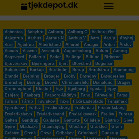
Aabenraa
Aabybro
Aalborg
Aalborg C
Aalborg Øst
Aalestrup
Aarhus
Aarhus N
Aarhus V
Aars
Aarup
Åbyhøj
Ærø
Agedrup
Albertslund
Allerød
Amager
Arden
Årslev
Asnæs
Assens
Assentoft
Augustenborg
Aulum
Auning
Bagsværd
Ballerup
Beder
Bellinge
Billund
Birkerød
Bjæverskov
Bjerringbro
Bjert
Blovstrød
Bogense
Bolderslev
Børkop
Bornholm
Borup
Brædstrup
Bramming
Brande
Brejning
Broager
Broby
Brøndby
Brønderslev
Brønshøj
Brørup
Brovst
Christiansfeld
Dianalund
Dragør
Dronninglund
Ebeltoft
Egå
Egebjerg
Egedal
Ejby
Esbjerg
Faaborg
Faaborg-Midtfyn
Fanø
Fårevejle
Farsø
Farum
Fårup
Favrskov
Faxe
Faxe Ladeplads
Fensmark
Fjerritslev
Forlev
Fredensborg
Fredericia
Frederiksberg
Frederikshavn
Frederikssund
Frederiksværk
Frejlev
Furesø
Galten
Gandrup
Ganløse
Gentofte
Gilleleje
Gistrup
Give
Gjern
Gladsaxe
Glamsbjerg
Glostrup
Græsted
Gram
Gråsten
Grenå
Greve
Gribskov
Grindsted
Guderup