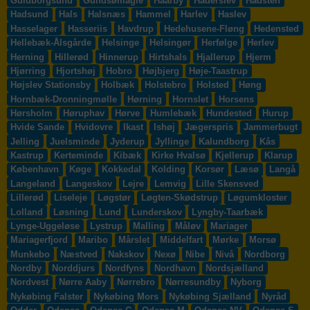
Guldborgsund
Gundsømagle
Haarby
Haderslev
Hadsten
Hadsund
Hals
Halsnæs
Hammel
Harlev
Haslev
Hasselager
Hasseriis
Havdrup
Hedehusene-Fløng
Hedensted
Hellebæk-Ålsgårde
Helsinge
Helsingør
Herfølge
Herlev
Herning
Hillerød
Hinnerup
Hirtshals
Hjallerup
Hjerm
Hjørring
Hjortshøj
Hobro
Højbjerg
Høje-Taastrup
Højslev Stationsby
Holbæk
Holstebro
Holsted
Høng
Hornbæk-Dronningmølle
Hørning
Hornslet
Horsens
Hørsholm
Høruphav
Hørve
Humlebæk
Hundested
Hurup
Hvide Sande
Hvidovre
Ikast
Ishøj
Jægerspris
Jammerbugt
Jelling
Juelsminde
Jyderup
Jyllinge
Kalundborg
Kås
Kastrup
Kerteminde
Kibæk
Kirke Hvalsø
Kjellerup
Klarup
København
Køge
Kokkedal
Kolding
Korsør
Læsø
Langå
Langeland
Langeskov
Lejre
Lemvig
Lille Skensved
Lillerød
Liseleje
Løgstør
Løgten-Skødstrup
Løgumkloster
Lolland
Løsning
Lund
Lunderskov
Lyngby-Taarbæk
Lynge-Uggeløse
Lystrup
Malling
Måløv
Mariager
Mariagerfjord
Maribo
Mårslet
Middelfart
Mørke
Morsø
Munkebo
Næstved
Nakskov
Nexø
Nibe
Nivå
Nordborg
Nordby
Norddjurs
Nordfyns
Nordhavn
Nordsjælland
Nordvest
Nørre Aaby
Nørrebro
Nørresundby
Nyborg
Nykøbing Falster
Nykøbing Mors
Nykøbing Sjælland
Nyråd