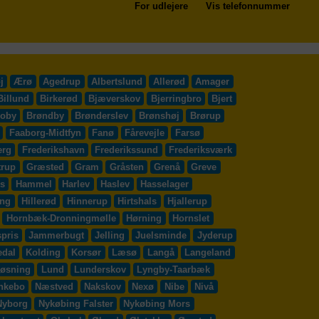
For udlejere
Vis telefonnummer
j
Ærø
Agedrup
Albertslund
Allerød
Amager
Billund
Birkerød
Bjæverskov
Bjerringbro
Bjert
roby
Brøndby
Brønderslev
Brønshøj
Brørup
Faaborg-Midtfyn
Fanø
Fårevejle
Farsø
erg
Frederikshavn
Frederikssund
Frederiksværk
trup
Græsted
Gram
Gråsten
Grenå
Greve
s
Hammel
Harlev
Haslev
Hasselager
ing
Hillerød
Hinnerup
Hirtshals
Hjallerup
Hornbæk-Dronningmølle
Hørning
Hornslet
pris
Jammerbugt
Jelling
Juelsminde
Jyderup
edal
Kolding
Korsør
Læsø
Langå
Langeland
øsning
Lund
Lunderskov
Lyngby-Taarbæk
nkebo
Næstved
Nakskov
Nexø
Nibe
Nivå
Nyborg
Nykøbing Falster
Nykøbing Mors