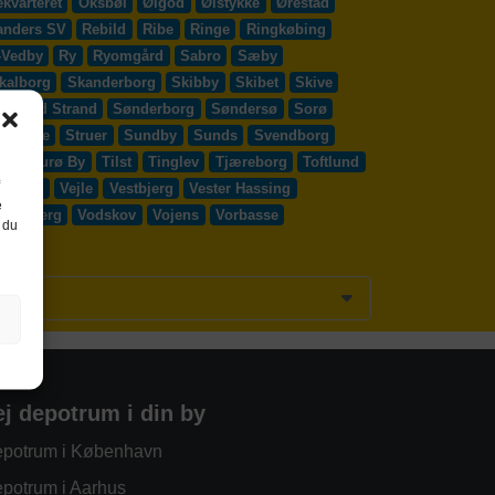
kvarteret
Oksbøl
Ølgod
Ølstykke
Ørestad
anders SV
Rebild
Ribe
Ringe
Ringkøbing
-Vedby
Ry
Ryomgård
Sabro
Sæby
kalborg
Skanderborg
Skibby
Skibet
Skive
Solrød Strand
Sønderborg
Søndersø
Sorø
y Egede
Struer
Sundby
Sunds
Svendborg
d
Thurø By
Tilst
Tinglev
Tjæreborg
Toftlund
Vejen
Vejle
Vestbjerg
Vester Hassing
e
ssenbjerg
Vodskov
Vojens
Vorbasse
 du
ej depotrum i din by
potrum i København
potrum i Aarhus