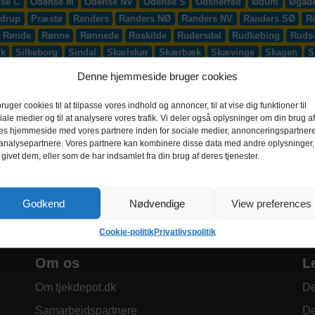
se C
Odense M
Odense NV
Odense S
Odsherred
Ødum
Øgade
drup
Præstø
Randers
Randers NØ
Randers NV
Randers SØ
R
Rønde
Rønne
Rønnede
Roskilde
Rudersdal
Rudkøbing
Ruds
æk
Silkeborg
Sindal
Skælskør
Skærbæk
Skævinge
Skagen
S
up
Smørum
Smørumnedre
Sofiendal
Søften
Solbjerg
Solrød
Denne hjemmeside bruger cookies
lling
Stoholm
Store Heddinge
Storvorde
Støvring
Strib
Strøb
djurs
Sydhavnen
Taastrup
Tarm
Tårnby
Taulov
Them
Thiste
bruger cookies til at tilpasse vores indhold og annoncer, til at vise dig funktioner til
iale medier og til at analysere vores trafik. Vi deler også oplysninger om din brug af
Vadum
Værløse
Valby
Vallensbæk
Vamdrup
Vanløse
Varde
es hjemmeside med vores partnere inden for sociale medier, annonceringspartner
 S
Videbæk
Vildbjerg
Vinderup
Vindinge
Virklund
Virum
Vi
analysepartnere. Vores partnere kan kombinere disse data med andre oplysninger,
 givet dem, eller som de har indsamlet fra din brug af deres tjenester.
Godkend
Nødvendige
View preferences
Cookie-politik
Privatlivspolitik
Om os
L
Om tjekdepot.dk
De
Samarbejdspartnere
De