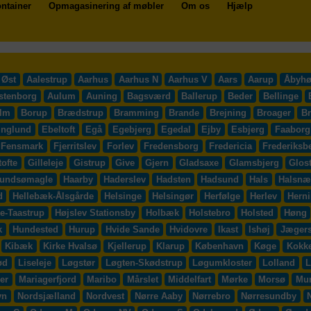
ntainer
Opmagasinering af møbler
Om os
Hjælp
 Øst
Aalestrup
Aarhus
Aarhus N
Aarhus V
Aars
Aarup
Åbyhø
stenborg
Aulum
Auning
Bagsværd
Ballerup
Beder
Bellinge
lm
Borup
Brædstrup
Bramming
Brande
Brejning
Broager
B
inglund
Ebeltoft
Egå
Egebjerg
Egedal
Ejby
Esbjerg
Faaborg
Fensmark
Fjerritslev
Forlev
Fredensborg
Fredericia
Frederiksb
ofte
Gilleleje
Gistrup
Give
Gjern
Gladsaxe
Glamsbjerg
Glos
undsømagle
Haarby
Haderslev
Hadsten
Hadsund
Hals
Halsnæ
d
Hellebæk-Ålsgårde
Helsinge
Helsingør
Herfølge
Herlev
Hern
e-Taastrup
Højslev Stationsby
Holbæk
Holstebro
Holsted
Høng
k
Hundested
Hurup
Hvide Sande
Hvidovre
Ikast
Ishøj
Jægers
Kibæk
Kirke Hvalsø
Kjellerup
Klarup
København
Køge
Kokk
ød
Liseleje
Løgstør
Løgten-Skødstrup
Løgumkloster
Lolland
L
er
Mariagerfjord
Maribo
Mårslet
Middelfart
Mørke
Morsø
Mu
vn
Nordsjælland
Nordvest
Nørre Aaby
Nørrebro
Nørresundby