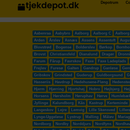
Depotrum
Co
Aabenraa
Aabybro
Aalborg
Aalborg C
Aalborg
Arden
Årslev
Asnæs
Assens
Assentoft
Augu
Blovstrød
Bogense
Bolderslev
Børkop
Bornho
Brovst
Christiansfeld
Dianalund
Dragør
Dronn
Farum
Fårup
Favrskov
Faxe
Faxe Ladeplads
Frejlev
Furesø
Galten
Gandrup
Ganløse
Gent
Gribskov
Grindsted
Guderup
Guldborgsund
G
Hasseriis
Havdrup
Hedehusene-Fløng
Hedenste
Hjerm
Hjørring
Hjortshøj
Hobro
Højbjerg
Høj
Horsens
Hørsholm
Høruphav
Hørve
Humlebæ
Jyllinge
Kalundborg
Kås
Kastrup
Kerteminde
Langeskov
Lejre
Lemvig
Lille Skensved
Liller
Lynge-Uggeløse
Lystrup
Malling
Måløv
Mariag
Nordborg
Nordby
Norddjurs
Nordfyns
Nordha