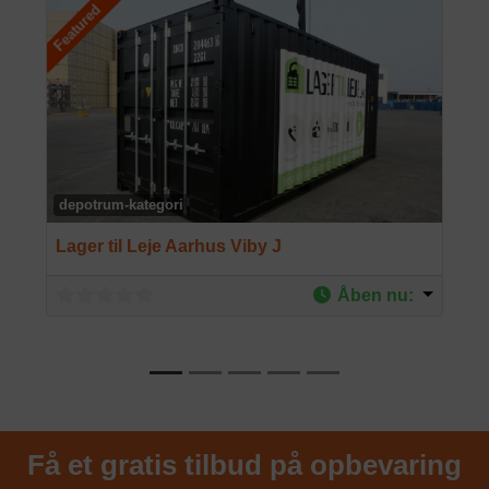
Featured
depotrum-kategori
Lager til Leje Aarhus Viby J
Åben nu
:
Få et gratis tilbud på opbevaring