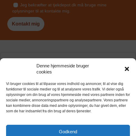
Jeg bekræfter at tjekdepot.dk må bruge mine
oplysninger til at kontakte mig.
Søg her
Denne hjemmeside bruger
cookies
By, postnummer, adresse
Sear
Vi bruger cookies til at tilpasse vores indhold og annoncer, til at vise dig
funktioner til sociale medier og til at analysere vores trafik. Vi deler også
oplysninger om din brug af vores hjemmeside med vores partnere inden for
sociale medier, annonceringspartnere og analysepartnere. Vores partnere
Hvad siger folk om
kan kombinere disse data med andre oplysninger, du har givet dem, eller
som de har indsamlet fra din brug af deres tjenester.
tjekdepot?
Vi har allerede hjulpet over 500 danskere med at finde
Godkend
et billigt depotrum – se her, hvad de siger om os