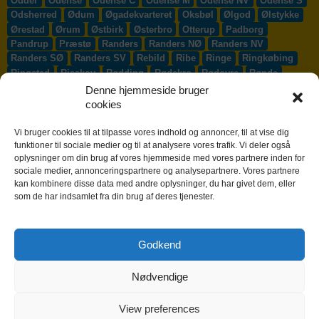
Odder
Odense
Odense C
Odense M
Odense NV
Odense S
Odsherred
Ødum
Øgadekvarteret
Oksbøl
Ølgod
Ølstykke
Ørestad
Ørum
Østbirk
Østerbro
Otterup
Padborg
Pandrup
Præstø
Randers
Randers NØ
Randers NV
Randers SØ
Randers SV
Rebild
Ribe
Ringe
Ringkøbing
Ringsted
Risskov
Rødding
Rødekro
Rødovre
Rønde
Rønne
Rønnede
Roskilde
Rudersdal
Rudkøbing
Denne hjemmeside bruger
Ruds-Vedby
Ry
Ryomgård
Sabro
Sæby
Sakskøbing
cookies
Samsø
Sankt Klemens
Sejs-Svejbæk
Silkeborg
Sindal
Skælskør
Skærbæk
Skævinge
Skagen
Skalborg
Vi bruger cookies til at tilpasse vores indhold og annoncer, til at vise dig
Skanderborg
Skibby
Skibet
Skive
Skjern
Skørping
funktioner til sociale medier og til at analysere vores trafik. Vi deler også
oplysninger om din brug af vores hjemmeside med vores partnere inden for
Skovlunde
Slagelse
Slangerup
Smørum
Smørumnedre
sociale medier, annonceringspartnere og analysepartnere. Vores partnere
Sofiendal
Søften
Solbjerg
Solrød
Solrød Strand
kan kombinere disse data med andre oplysninger, du har givet dem, eller
Sønderborg
Søndersø
Sorø
Starup
Stege
Stenløse
som de har indsamlet fra din brug af deres tjenester.
Stevns
Stevnstrup
Stilling
Stoholm
Store Heddinge
Storvorde
Støvring
Strib
Strøby Egede
Struer
Sundby
Sunds
Svendborg
Svenstrup J
Svinninge
Svogerslev
Godkend
Sydals
Syddjurs
Sydhavnen
Taastrup
Tarm
Tårnby
Taulov
Them
Thisted
Thurø By
Tilst
Tinglev
Tjæreborg
Nødvendige
Toftlund
Tølløse
Tønder
Tørring
Trige
Tune
Ullerslev
Vadum
Værløse
Valby
Vallensbæk
Vamdrup
Vanløse
Varde
Vejen
Vejle
Vestbjerg
Vester Hassing
Vesterbro
View preferences