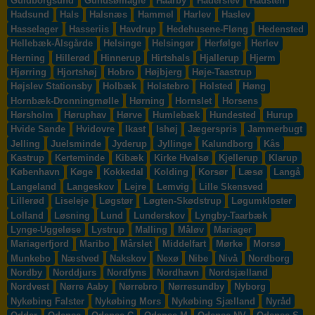
Guldborgsund
Gundsømagle
Haarby
Haderslev
Hadsten
Hadsund
Hals
Halsnæs
Hammel
Harlev
Haslev
Hasselager
Hasseriis
Havdrup
Hedehusene-Fløng
Hedensted
Hellebæk-Ålsgårde
Helsinge
Helsingør
Herfølge
Herlev
Herning
Hillerød
Hinnerup
Hirtshals
Hjallerup
Hjerm
Hjørring
Hjortshøj
Hobro
Højbjerg
Høje-Taastrup
Højslev Stationsby
Holbæk
Holstebro
Holsted
Høng
Hornbæk-Dronningmølle
Hørning
Hornslet
Horsens
Hørsholm
Høruphav
Hørve
Humlebæk
Hundested
Hurup
Hvide Sande
Hvidovre
Ikast
Ishøj
Jægerspris
Jammerbugt
Jelling
Juelsminde
Jyderup
Jyllinge
Kalundborg
Kås
Kastrup
Kerteminde
Kibæk
Kirke Hvalsø
Kjellerup
Klarup
København
Køge
Kokkedal
Kolding
Korsør
Læsø
Langå
Langeland
Langeskov
Lejre
Lemvig
Lille Skensved
Lillerød
Liseleje
Løgstør
Løgten-Skødstrup
Løgumkloster
Lolland
Løsning
Lund
Lunderskov
Lyngby-Taarbæk
Lynge-Uggeløse
Lystrup
Malling
Måløv
Mariager
Mariagerfjord
Maribo
Mårslet
Middelfart
Mørke
Morsø
Munkebo
Næstved
Nakskov
Nexø
Nibe
Nivå
Nordborg
Nordby
Norddjurs
Nordfyns
Nordhavn
Nordsjælland
Nordvest
Nørre Aaby
Nørrebro
Nørresundby
Nyborg
Nykøbing Falster
Nykøbing Mors
Nykøbing Sjælland
Nyråd