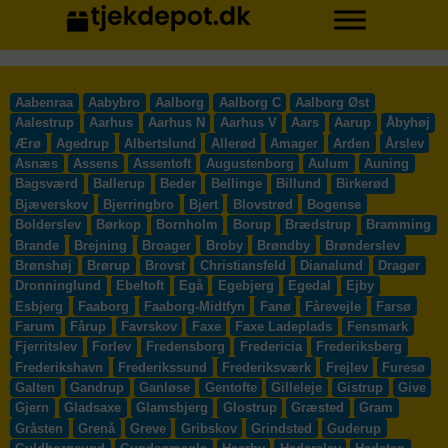
Aabenraa
Aabybro
Aalborg
Aalborg C
Aalborg Øst
Aalestrup
Aarhus
Aarhus N
Aarhus V
Aars
Aarup
Åbyhøj
Ærø
Agedrup
Albertslund
Allerød
Amager
Arden
Årslev
Asnæs
Assens
Assentoft
Augustenborg
Aulum
Auning
Bagsværd
Ballerup
Beder
Bellinge
Billund
Birkerød
Bjæverskov
Bjerringbro
Bjert
Blovstrød
Bogense
Bolderslev
Børkop
Bornholm
Borup
Brædstrup
Bramming
Brande
Brejning
Broager
Broby
Brøndby
Brønderslev
Brønshøj
Brørup
Brovst
Christiansfeld
Dianalund
Dragør
Dronninglund
Ebeltoft
Egå
Egebjerg
Egedal
Ejby
Esbjerg
Faaborg
Faaborg-Midtfyn
Fanø
Fårevejle
Farsø
Farum
Fårup
Favrskov
Faxe
Faxe Ladeplads
Fensmark
Fjerritslev
Forlev
Fredensborg
Fredericia
Frederiksberg
Frederikshavn
Frederikssund
Frederiksværk
Frejlev
Furesø
Galten
Gandrup
Ganløse
Gentofte
Gilleleje
Gistrup
Give
Gjern
Gladsaxe
Glamsbjerg
Glostrup
Græsted
Gram
Gråsten
Grenå
Greve
Gribskov
Grindsted
Guderup