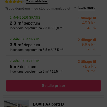
7 anmeldelser
Læs mere
“Gode depotrum – jeg stod og manglede et depotrum i forbindelse med flytning, og her gav Emil den bedste service.
”
2 MÅNEDER GRATIS
1 tilbage til
499 kr.
2,3 m²
depotrum
pr. md.
Indendørs depotrum på 2,3 m² / 6,8 m³
2 MÅNEDER GRATIS
2 tilbage til
585 kr.
3,5 m²
depotrum
pr. md.
Indendørs depotrum på 3,5 m² / 7,5 m³
2 MÅNEDER GRATIS
3 tilbage til
765 kr.
5 m²
depotrum
pr. md.
Indendørs depotrum på 5 m² / 13,5 m³
Se alle priser
BOXIT Aalborg Ø