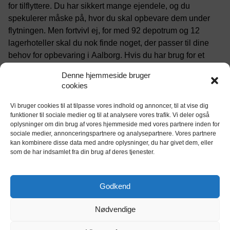
for tilflyttere. Du har sikkert mange ejendele, og du
spekulerer måske på, hvor du skal opbevare dem under
flytningen. Men fortvivl ej, for med 92 depotrum og 12
lagerhoteller skal du nok finde noget, der passer til dine
behov for opbevaring i Aalborg. Hvis du har brug for et
mindre rum, er prisen for mini-depotrum mellem 285 og
Denne hjemmeside bruger
315 kroner, med en gennemsnitspris på 202 kroner. Dette
cookies
er især ideelt for opmagasinering af møbler i Aalborg, hvis
du flytter fra et mindre sted.
Vi bruger cookies til at tilpasse vores indhold og annoncer, til at vise dig
funktioner til sociale medier og til at analysere vores trafik. Vi deler også
Find et depotrum i Aalborg: 2340 m²
oplysninger om din brug af vores hjemmeside med vores partnere inden for
sociale medier, annonceringspartnere og analysepartnere. Vores partnere
ledig opbevaringsplads
kan kombinere disse data med andre oplysninger, du har givet dem, eller
som de har indsamlet fra din brug af deres tjenester.
Godkend
Nødvendige