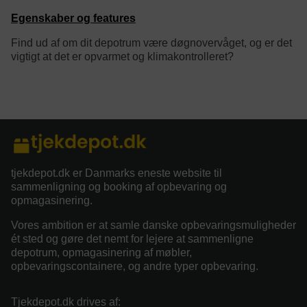
Egenskaber og features
Find ud af om dit depotrum være døgnovervåget, og er det
vigtigt at det er opvarmet og klimakontrolleret?
category/tag description:
tjekdepot.dk er Danmarks eneste website til
sammenligning og booking af opbevaring og
opmagasinering.
Vores ambition er at samle danske opbevaringsmuligheder
ét sted og gøre det nemt for lejere at sammenligne
depotrum, opmagasinering af møbler,
opbevaringscontainere, og andre typer opbevaring.
Tjekdepot.dk drives af: