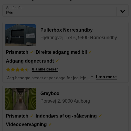
Sortér efter
Pris
Pulterbox Nørresundby
Hjørringvej 174B, 9400 Nørresundby
Prismatch
Direkte adgang med bil
Adgang døgnet rundt
8 anmeldelser
Læs mere
“Jeg besøgte stedet et par dage før jeg lejede et rum, og fik alle de oplysninger, jeg havde brug for. Da jeg kom tilbage for at leje rummet, var jeg lidt presset på tid og spurgte venligt, om jeg kunne springe nogle af “formaliteterne” over.
”
Greybox
Porsvej 2, 9000 Aalborg
Prismatch
Indendørs af og -pålæsning
Videoovervågning