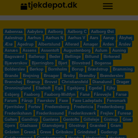
Aabenraa
Aabybro
Aalborg
Aalborg C
Aalborg Øst
Aalestrup
Aarhus
Aarhus N
Aarhus V
Aars
Aarup
Åbyhøj
Ærø
Agedrup
Albertslund
Allerød
Amager
Arden
Årslev
Asnæs
Assens
Assentoft
Augustenborg
Aulum
Auning
Bagsværd
Ballerup
Beder
Bellinge
Billund
Birkerød
Bjæverskov
Bjerringbro
Bjert
Blovstrød
Bogense
Bolderslev
Børkop
Bornholm
Borup
Brædstrup
Bramming
Brande
Brejning
Broager
Broby
Brøndby
Brønderslev
Brønshøj
Brørup
Brovst
Christiansfeld
Dianalund
Dragør
Dronninglund
Ebeltoft
Egå
Egebjerg
Egedal
Ejby
Esbjerg
Faaborg
Faaborg-Midtfyn
Fanø
Fårevejle
Farsø
Farum
Fårup
Favrskov
Faxe
Faxe Ladeplads
Fensmark
Fjerritslev
Forlev
Fredensborg
Fredericia
Frederiksberg
Frederikshavn
Frederikssund
Frederiksværk
Frejlev
Furesø
Galten
Gandrup
Ganløse
Gentofte
Gilleleje
Gistrup
Give
Gjern
Gladsaxe
Glamsbjerg
Glostrup
Græsted
Gram
Gråsten
Grenå
Greve
Gribskov
Grindsted
Guderup