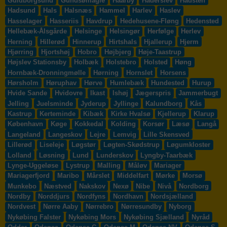
Guldborgsund
Gundsømagle
Haarby
Haderslev
Hadsten
Hadsund
Hals
Halsnæs
Hammel
Harlev
Haslev
Hasselager
Hasseriis
Havdrup
Hedehusene-Fløng
Hedensted
Hellebæk-Ålsgårde
Helsinge
Helsingør
Herfølge
Herlev
Herning
Hillerød
Hinnerup
Hirtshals
Hjallerup
Hjerm
Hjørring
Hjortshøj
Hobro
Højbjerg
Høje-Taastrup
Højslev Stationsby
Holbæk
Holstebro
Holsted
Høng
Hornbæk-Dronningmølle
Hørning
Hornslet
Horsens
Hørsholm
Høruphav
Hørve
Humlebæk
Hundested
Hurup
Hvide Sande
Hvidovre
Ikast
Ishøj
Jægerspris
Jammerbugt
Jelling
Juelsminde
Jyderup
Jyllinge
Kalundborg
Kås
Kastrup
Kerteminde
Kibæk
Kirke Hvalsø
Kjellerup
Klarup
København
Køge
Kokkedal
Kolding
Korsør
Læsø
Langå
Langeland
Langeskov
Lejre
Lemvig
Lille Skensved
Lillerød
Liseleje
Løgstør
Løgten-Skødstrup
Løgumkloster
Lolland
Løsning
Lund
Lunderskov
Lyngby-Taarbæk
Lynge-Uggeløse
Lystrup
Malling
Måløv
Mariager
Mariagerfjord
Maribo
Mårslet
Middelfart
Mørke
Morsø
Munkebo
Næstved
Nakskov
Nexø
Nibe
Nivå
Nordborg
Nordby
Norddjurs
Nordfyns
Nordhavn
Nordsjælland
Nordvest
Nørre Aaby
Nørrebro
Nørresundby
Nyborg
Nykøbing Falster
Nykøbing Mors
Nykøbing Sjælland
Nyråd