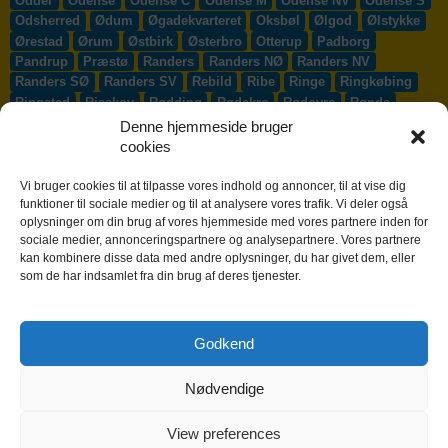
Odder
Odense
Odense C
Odense M
Odense NV
Odense S
Odsherred
Ødum
Øgadekvarteret
Oksbøl
Ølgod
Ølstykke
Ørestad
Ørum
Østbirk
Østerbro
Otterup
Padborg
Pandrup
Præstø
Randers
Randers NØ
Randers NV
Randers SØ
Randers SV
Rebild
Ribe
Ringe
Ringkøbing
Ringsted
Risskov
Rødding
Rødekro
Rødovre
Rønde
Rønne
Rønnede
Roskilde
Rudersdal
Rudkøbing
Denne hjemmeside bruger
Ruds-Vedby
Ry
Ryomgård
Sabro
Sæby
Sakskøbing
cookies
Samsø
Sankt Klemens
Sejs-Svejbæk
Silkeborg
Sindal
Skælskør
Skærbæk
Skævinge
Skagen
Skalborg
Vi bruger cookies til at tilpasse vores indhold og annoncer, til at vise dig
Skanderborg
Skibby
Skibet
Skive
Skjern
Skørping
funktioner til sociale medier og til at analysere vores trafik. Vi deler også
oplysninger om din brug af vores hjemmeside med vores partnere inden for
Skovlunde
Slagelse
Slangerup
Smørum
Smørumnedre
sociale medier, annonceringspartnere og analysepartnere. Vores partnere
Sofiendal
Søften
Solbjerg
Solrød
Solrød Strand
kan kombinere disse data med andre oplysninger, du har givet dem, eller
Sønderborg
Søndersø
Sorø
Starup
Stege
Stenløse
som de har indsamlet fra din brug af deres tjenester.
Stevns
Stevnstrup
Stilling
Stoholm
Store Heddinge
Storvorde
Støvring
Strib
Strøby Egede
Struer
Sundby
Sunds
Svendborg
Svenstrup J
Svinninge
Svogerslev
Godkend
Sydals
Syddjurs
Sydhavnen
Taastrup
Tarm
Tårnby
Taulov
Them
Thisted
Thurø By
Tilst
Tinglev
Tjæreborg
Nødvendige
Toftlund
Tølløse
Tønder
Tørring
Trige
Tune
Ullerslev
Vadum
Værløse
Valby
Vallensbæk
Vamdrup
Vanløse
Varde
Vejen
Vejle
Vestbjerg
Vester Hassing
Vesterbro
View preferences