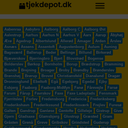
Aabenraa
Aabybro
Aalborg
Aalborg C
Aalborg Øst
Aalestrup
Aarhus
Aarhus N
Aarhus V
Aars
Aarup
Åbyhøj
Ærø
Agedrup
Albertslund
Allerød
Amager
Arden
Årslev
Asnæs
Assens
Assentoft
Augustenborg
Aulum
Auning
Bagsværd
Ballerup
Beder
Bellinge
Billund
Birkerød
Bjæverskov
Bjerringbro
Bjert
Blovstrød
Bogense
Bolderslev
Børkop
Bornholm
Borup
Brædstrup
Bramming
Brande
Brejning
Broager
Broby
Brøndby
Brønderslev
Brønshøj
Brørup
Brovst
Christiansfeld
Dianalund
Dragør
Dronninglund
Ebeltoft
Egå
Egebjerg
Egedal
Ejby
Esbjerg
Faaborg
Faaborg-Midtfyn
Fanø
Fårevejle
Farsø
Farum
Fårup
Favrskov
Faxe
Faxe Ladeplads
Fensmark
Fjerritslev
Forlev
Fredensborg
Fredericia
Frederiksberg
Frederikshavn
Frederikssund
Frederiksværk
Frejlev
Furesø
Galten
Gandrup
Ganløse
Gentofte
Gilleleje
Gistrup
Give
Gjern
Gladsaxe
Glamsbjerg
Glostrup
Græsted
Gram
Gråsten
Grenå
Greve
Gribskov
Grindsted
Guderup