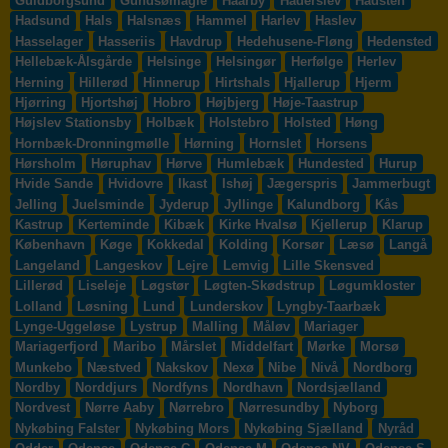
Guldborgsund
Gundsømagle
Haarby
Haderslev
Hadsten
Hadsund
Hals
Halsnæs
Hammel
Harlev
Haslev
Hasselager
Hasseriis
Havdrup
Hedehusene-Fløng
Hedensted
Hellebæk-Ålsgårde
Helsinge
Helsingør
Herfølge
Herlev
Herning
Hillerød
Hinnerup
Hirtshals
Hjallerup
Hjerm
Hjørring
Hjortshøj
Hobro
Højbjerg
Høje-Taastrup
Højslev Stationsby
Holbæk
Holstebro
Holsted
Høng
Hornbæk-Dronningmølle
Hørning
Hornslet
Horsens
Hørsholm
Høruphav
Hørve
Humlebæk
Hundested
Hurup
Hvide Sande
Hvidovre
Ikast
Ishøj
Jægerspris
Jammerbugt
Jelling
Juelsminde
Jyderup
Jyllinge
Kalundborg
Kås
Kastrup
Kerteminde
Kibæk
Kirke Hvalsø
Kjellerup
Klarup
København
Køge
Kokkedal
Kolding
Korsør
Læsø
Langå
Langeland
Langeskov
Lejre
Lemvig
Lille Skensved
Lillerød
Liseleje
Løgstør
Løgten-Skødstrup
Løgumkloster
Lolland
Løsning
Lund
Lunderskov
Lyngby-Taarbæk
Lynge-Uggeløse
Lystrup
Malling
Måløv
Mariager
Mariagerfjord
Maribo
Mårslet
Middelfart
Mørke
Morsø
Munkebo
Næstved
Nakskov
Nexø
Nibe
Nivå
Nordborg
Nordby
Norddjurs
Nordfyns
Nordhavn
Nordsjælland
Nordvest
Nørre Aaby
Nørrebro
Nørresundby
Nyborg
Nykøbing Falster
Nykøbing Mors
Nykøbing Sjælland
Nyråd