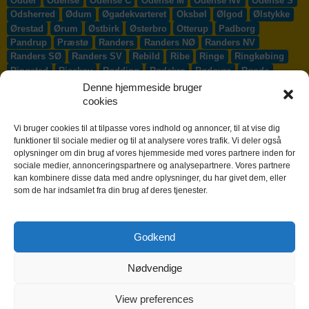
Odder
Odense
Odense C
Odense M
Odense NV
Odense S
Odsherred
Ødum
Øgadekvarteret
Oksbøl
Ølgod
Ølstykke
Ørestad
Ørum
Østbirk
Østerbro
Otterup
Padborg
Pandrup
Præstø
Randers
Randers NØ
Randers NV
Randers SØ
Randers SV
Rebild
Ribe
Ringe
Ringkøbing
Ringsted
Risskov
Rødding
Rødekro
Rødovre
Rønde
Rønne
Rønnede
Roskilde
Rudersdal
Rudkøbing
Denne hjemmeside bruger
Ruds-Vedby
Ry
Ryomgård
Sabro
Sæby
Sakskøbing
cookies
Samsø
Sankt Klemens
Sejs-Svejbæk
Silkeborg
Sindal
Skælskør
Skærbæk
Skævinge
Skagen
Skalborg
Vi bruger cookies til at tilpasse vores indhold og annoncer, til at vise dig
Skanderborg
Skibby
Skibet
Skive
Skjern
Skørping
funktioner til sociale medier og til at analysere vores trafik. Vi deler også
oplysninger om din brug af vores hjemmeside med vores partnere inden for
Skovlunde
Slagelse
Slangerup
Smørum
Smørumnedre
sociale medier, annonceringspartnere og analysepartnere. Vores partnere
Sofiendal
Søften
Solbjerg
Solrød
Solrød Strand
kan kombinere disse data med andre oplysninger, du har givet dem, eller
Sønderborg
Søndersø
Sorø
Starup
Stege
Stenløse
som de har indsamlet fra din brug af deres tjenester.
Stevns
Stevnstrup
Stilling
Stoholm
Store Heddinge
Storvorde
Støvring
Strib
Strøby Egede
Struer
Sundby
Sunds
Svendborg
Svenstrup J
Svinninge
Svogerslev
Godkend
Sydals
Syddjurs
Sydhavnen
Taastrup
Tarm
Tårnby
Taulov
Them
Thisted
Thurø By
Tilst
Tinglev
Tjæreborg
Nødvendige
Toftlund
Tølløse
Tønder
Tørring
Trige
Tune
Ullerslev
Vadum
Værløse
Valby
Vallensbæk
Vamdrup
Vanløse
Varde
Vejen
Vejle
Vestbjerg
Vester Hassing
Vesterbro
View preferences