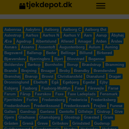
Aabenraa
Aabybro
Aalborg
Aalborg C
Aalborg Øst
Aalestrup
Aarhus
Aarhus N
Aarhus V
Aars
Aarup
Åbyhøj
Ærø
Agedrup
Albertslund
Allerød
Amager
Arden
Årslev
Asnæs
Assens
Assentoft
Augustenborg
Aulum
Auning
Bagsværd
Ballerup
Beder
Bellinge
Billund
Birkerød
Bjæverskov
Bjerringbro
Bjert
Blovstrød
Bogense
Bolderslev
Børkop
Bornholm
Borup
Brædstrup
Bramming
Brande
Brejning
Broager
Broby
Brøndby
Brønderslev
Brønshøj
Brørup
Brovst
Christiansfeld
Dianalund
Dragør
Dronninglund
Ebeltoft
Egå
Egebjerg
Egedal
Ejby
Esbjerg
Faaborg
Faaborg-Midtfyn
Fanø
Fårevejle
Farsø
Farum
Fårup
Favrskov
Faxe
Faxe Ladeplads
Fensmark
Fjerritslev
Forlev
Fredensborg
Fredericia
Frederiksberg
Frederikshavn
Frederikssund
Frederiksværk
Frejlev
Furesø
Galten
Gandrup
Ganløse
Gentofte
Gilleleje
Gistrup
Give
Gjern
Gladsaxe
Glamsbjerg
Glostrup
Græsted
Gram
Gråsten
Grenå
Greve
Gribskov
Grindsted
Guderup