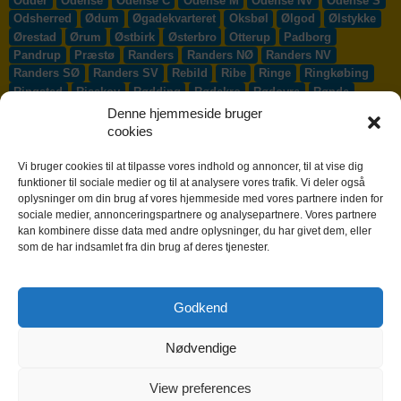
Odder
Odense
Odense C
Odense M
Odense NV
Odense S
Odsherred
Ødum
Øgadekvarteret
Oksbøl
Ølgod
Ølstykke
Ørestad
Ørum
Østbirk
Østerbro
Otterup
Padborg
Pandrup
Præstø
Randers
Randers NØ
Randers NV
Randers SØ
Randers SV
Rebild
Ribe
Ringe
Ringkøbing
Ringsted
Risskov
Rødding
Rødekro
Rødovre
Rønde
Rønne
Rønnede
Roskilde
Rudersdal
Rudkøbing
Denne hjemmeside bruger
Ruds-Vedby
Ry
Ryomgård
Sabro
Sæby
Sakskøbing
cookies
Samsø
Sankt Klemens
Sejs-Svejbæk
Silkeborg
Sindal
Skælskør
Skærbæk
Skævinge
Skagen
Skalborg
Vi bruger cookies til at tilpasse vores indhold og annoncer, til at vise dig
Skanderborg
Skibby
Skibet
Skive
Skjern
Skørping
funktioner til sociale medier og til at analysere vores trafik. Vi deler også
oplysninger om din brug af vores hjemmeside med vores partnere inden for
Skovlunde
Slagelse
Slangerup
Smørum
Smørumnedre
sociale medier, annonceringspartnere og analysepartnere. Vores partnere
Sofiendal
Søften
Solbjerg
Solrød
Solrød Strand
kan kombinere disse data med andre oplysninger, du har givet dem, eller
Sønderborg
Søndersø
Sorø
Starup
Stege
Stenløse
som de har indsamlet fra din brug af deres tjenester.
Stevns
Stevnstrup
Stilling
Stoholm
Store Heddinge
Storvorde
Støvring
Strib
Strøby Egede
Struer
Sundby
Sunds
Svendborg
Svenstrup J
Svinninge
Svogerslev
Godkend
Sydals
Syddjurs
Sydhavnen
Taastrup
Tarm
Tårnby
Taulov
Them
Thisted
Thurø By
Tilst
Tinglev
Tjæreborg
Nødvendige
Toftlund
Tølløse
Tønder
Tørring
Trige
Tune
Ullerslev
Vadum
Værløse
Valby
Vallensbæk
Vamdrup
Vanløse
Varde
Vejen
Vejle
Vestbjerg
Vester Hassing
Vesterbro
View preferences