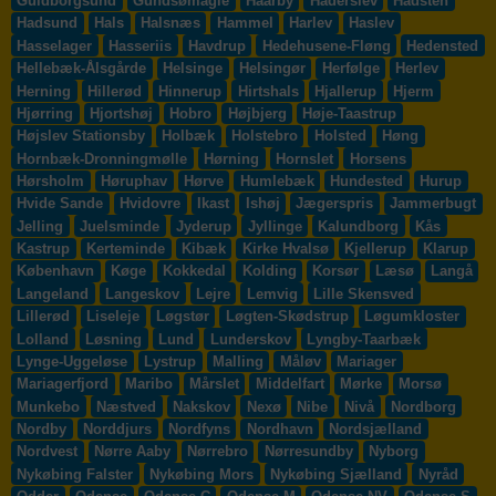
Guldborgsund
Gundsømagle
Haarby
Haderslev
Hadsten
Hadsund
Hals
Halsnæs
Hammel
Harlev
Haslev
Hasselager
Hasseriis
Havdrup
Hedehusene-Fløng
Hedensted
Hellebæk-Ålsgårde
Helsinge
Helsingør
Herfølge
Herlev
Herning
Hillerød
Hinnerup
Hirtshals
Hjallerup
Hjerm
Hjørring
Hjortshøj
Hobro
Højbjerg
Høje-Taastrup
Højslev Stationsby
Holbæk
Holstebro
Holsted
Høng
Hornbæk-Dronningmølle
Hørning
Hornslet
Horsens
Hørsholm
Høruphav
Hørve
Humlebæk
Hundested
Hurup
Hvide Sande
Hvidovre
Ikast
Ishøj
Jægerspris
Jammerbugt
Jelling
Juelsminde
Jyderup
Jyllinge
Kalundborg
Kås
Kastrup
Kerteminde
Kibæk
Kirke Hvalsø
Kjellerup
Klarup
København
Køge
Kokkedal
Kolding
Korsør
Læsø
Langå
Langeland
Langeskov
Lejre
Lemvig
Lille Skensved
Lillerød
Liseleje
Løgstør
Løgten-Skødstrup
Løgumkloster
Lolland
Løsning
Lund
Lunderskov
Lyngby-Taarbæk
Lynge-Uggeløse
Lystrup
Malling
Måløv
Mariager
Mariagerfjord
Maribo
Mårslet
Middelfart
Mørke
Morsø
Munkebo
Næstved
Nakskov
Nexø
Nibe
Nivå
Nordborg
Nordby
Norddjurs
Nordfyns
Nordhavn
Nordsjælland
Nordvest
Nørre Aaby
Nørrebro
Nørresundby
Nyborg
Nykøbing Falster
Nykøbing Mors
Nykøbing Sjælland
Nyråd