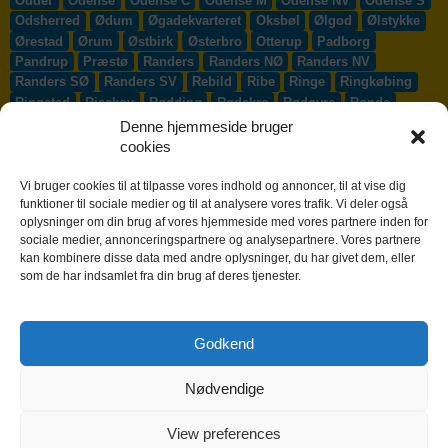
Odder
Odense
Odense C
Odense M
Odense NV
Odense S
Odsherred
Ødum
Øgadekvarteret
Oksbøl
Ølgod
Ølstykke
Ørestad
Ørum
Østbirk
Østerbro
Otterup
Padborg
Pandrup
Præstø
Randers
Randers NØ
Randers NV
Randers SØ
Randers SV
Rebild
Ribe
Ringe
Ringkøbing
Ringsted
Risskov
Rødding
Rødekro
Rødovre
Rønde
Rønne
Rønnede
Roskilde
Rudersdal
Rudkøbing
Denne hjemmeside bruger
Ruds-Vedby
Ry
Ryomgård
Sabro
Sæby
Sakskøbing
cookies
Samsø
Sankt Klemens
Sejs-Svejbæk
Silkeborg
Sindal
Skælskør
Skærbæk
Skævinge
Skagen
Skalborg
Vi bruger cookies til at tilpasse vores indhold og annoncer, til at vise dig
Skanderborg
Skibby
Skibet
Skive
Skjern
Skørping
funktioner til sociale medier og til at analysere vores trafik. Vi deler også
oplysninger om din brug af vores hjemmeside med vores partnere inden for
Skovlunde
Slagelse
Slangerup
Smørum
Smørumnedre
sociale medier, annonceringspartnere og analysepartnere. Vores partnere
Sofiendal
Søften
Solbjerg
Solrød
Solrød Strand
kan kombinere disse data med andre oplysninger, du har givet dem, eller
Sønderborg
Søndersø
Sorø
Starup
Stege
Stenløse
som de har indsamlet fra din brug af deres tjenester.
Stevns
Stevnstrup
Stilling
Stoholm
Store Heddinge
Storvorde
Støvring
Strib
Strøby Egede
Struer
Sundby
Sunds
Svendborg
Svenstrup J
Svinninge
Svogerslev
Godkend
Sydals
Syddjurs
Sydhavnen
Taastrup
Tarm
Tårnby
Taulov
Them
Thisted
Thurø By
Tilst
Tinglev
Tjæreborg
Nødvendige
Toftlund
Tølløse
Tønder
Tørring
Trige
Tune
Ullerslev
Vadum
Værløse
Valby
Vallensbæk
Vamdrup
Vanløse
Varde
Vejen
Vejle
Vestbjerg
Vester Hassing
Vesterbro
View preferences