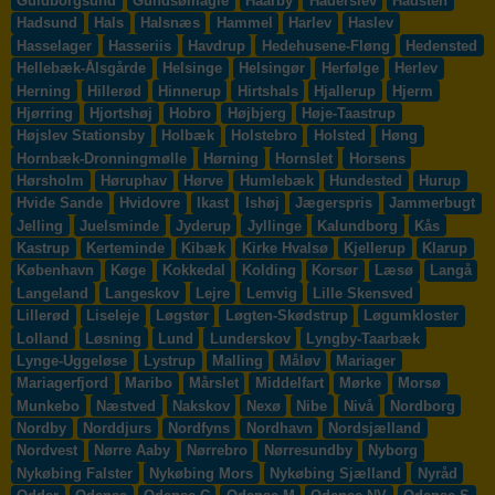
Guldborgsund
Gundsømagle
Haarby
Haderslev
Hadsten
Hadsund
Hals
Halsnæs
Hammel
Harlev
Haslev
Hasselager
Hasseriis
Havdrup
Hedehusene-Fløng
Hedensted
Hellebæk-Ålsgårde
Helsinge
Helsingør
Herfølge
Herlev
Herning
Hillerød
Hinnerup
Hirtshals
Hjallerup
Hjerm
Hjørring
Hjortshøj
Hobro
Højbjerg
Høje-Taastrup
Højslev Stationsby
Holbæk
Holstebro
Holsted
Høng
Hornbæk-Dronningmølle
Hørning
Hornslet
Horsens
Hørsholm
Høruphav
Hørve
Humlebæk
Hundested
Hurup
Hvide Sande
Hvidovre
Ikast
Ishøj
Jægerspris
Jammerbugt
Jelling
Juelsminde
Jyderup
Jyllinge
Kalundborg
Kås
Kastrup
Kerteminde
Kibæk
Kirke Hvalsø
Kjellerup
Klarup
København
Køge
Kokkedal
Kolding
Korsør
Læsø
Langå
Langeland
Langeskov
Lejre
Lemvig
Lille Skensved
Lillerød
Liseleje
Løgstør
Løgten-Skødstrup
Løgumkloster
Lolland
Løsning
Lund
Lunderskov
Lyngby-Taarbæk
Lynge-Uggeløse
Lystrup
Malling
Måløv
Mariager
Mariagerfjord
Maribo
Mårslet
Middelfart
Mørke
Morsø
Munkebo
Næstved
Nakskov
Nexø
Nibe
Nivå
Nordborg
Nordby
Norddjurs
Nordfyns
Nordhavn
Nordsjælland
Nordvest
Nørre Aaby
Nørrebro
Nørresundby
Nyborg
Nykøbing Falster
Nykøbing Mors
Nykøbing Sjælland
Nyråd