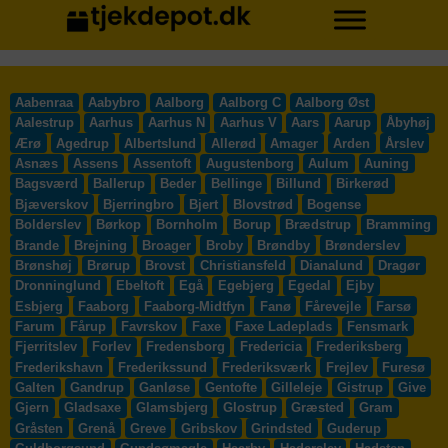
Aabenraa
Aabybro
Aalborg
Aalborg C
Aalborg Øst
Aalestrup
Aarhus
Aarhus N
Aarhus V
Aars
Aarup
Åbyhøj
Ærø
Agedrup
Albertslund
Allerød
Amager
Arden
Årslev
Asnæs
Assens
Assentoft
Augustenborg
Aulum
Auning
Bagsværd
Ballerup
Beder
Bellinge
Billund
Birkerød
Bjæverskov
Bjerringbro
Bjert
Blovstrød
Bogense
Bolderslev
Børkop
Bornholm
Borup
Brædstrup
Bramming
Brande
Brejning
Broager
Broby
Brøndby
Brønderslev
Brønshøj
Brørup
Brovst
Christiansfeld
Dianalund
Dragør
Dronninglund
Ebeltoft
Egå
Egebjerg
Egedal
Ejby
Esbjerg
Faaborg
Faaborg-Midtfyn
Fanø
Fårevejle
Farsø
Farum
Fårup
Favrskov
Faxe
Faxe Ladeplads
Fensmark
Fjerritslev
Forlev
Fredensborg
Fredericia
Frederiksberg
Frederikshavn
Frederikssund
Frederiksværk
Frejlev
Furesø
Galten
Gandrup
Ganløse
Gentofte
Gilleleje
Gistrup
Give
Gjern
Gladsaxe
Glamsbjerg
Glostrup
Græsted
Gram
Gråsten
Grenå
Greve
Gribskov
Grindsted
Guderup