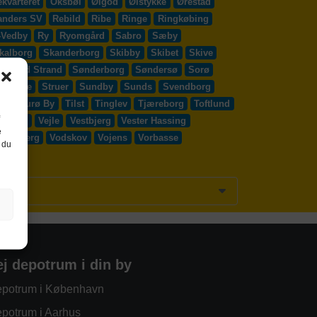
kvarteret
Oksbøl
Ølgod
Ølstykke
Ørestad
anders SV
Rebild
Ribe
Ringe
Ringkøbing
-Vedby
Ry
Ryomgård
Sabro
Sæby
kalborg
Skanderborg
Skibby
Skibet
Skive
Solrød Strand
Sønderborg
Søndersø
Sorø
y Egede
Struer
Sundby
Sunds
Svendborg
d
Thurø By
Tilst
Tinglev
Tjæreborg
Toftlund
Vejen
Vejle
Vestbjerg
Vester Hassing
e
ssenbjerg
Vodskov
Vojens
Vorbasse
 du
ej depotrum i din by
potrum i København
potrum i Aarhus