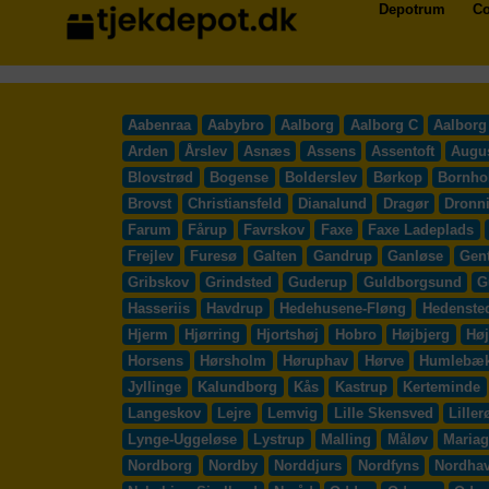
Depotrum
Co
Aabenraa
Aabybro
Aalborg
Aalborg C
Aalborg
Arden
Årslev
Asnæs
Assens
Assentoft
Augu
Blovstrød
Bogense
Bolderslev
Børkop
Bornho
Brovst
Christiansfeld
Dianalund
Dragør
Dronn
Farum
Fårup
Favrskov
Faxe
Faxe Ladeplads
Frejlev
Furesø
Galten
Gandrup
Ganløse
Gent
Gribskov
Grindsted
Guderup
Guldborgsund
G
Hasseriis
Havdrup
Hedehusene-Fløng
Hedenste
Hjerm
Hjørring
Hjortshøj
Hobro
Højbjerg
Høj
Horsens
Hørsholm
Høruphav
Hørve
Humlebæ
Jyllinge
Kalundborg
Kås
Kastrup
Kerteminde
Langeskov
Lejre
Lemvig
Lille Skensved
Liller
Lynge-Uggeløse
Lystrup
Malling
Måløv
Mariag
Nordborg
Nordby
Norddjurs
Nordfyns
Nordha