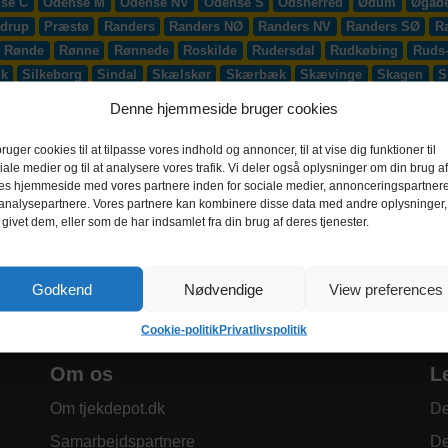
se C
Odense M
Odense NV
Odense S
Odsherred
Ødum
Øgade
drup
Præstø
Randers
Randers NØ
Randers NV
Randers SØ
R
Rønde
Rønne
Rønnede
Roskilde
Rudersdal
Rudkøbing
Ruds
æk
Silkeborg
Sindal
Skælskør
Skærbæk
Skævinge
Skagen
S
up
Smørum
Smørumnedre
Sofiendal
Søften
Solbjerg
Solrød
Denne hjemmeside bruger cookies
lling
Stoholm
Store Heddinge
Storvorde
Støvring
Strib
Strøb
djurs
Sydhavnen
Taastrup
Tarm
Tårnby
Taulov
Them
Thiste
bruger cookies til at tilpasse vores indhold og annoncer, til at vise dig funktioner til
iale medier og til at analysere vores trafik. Vi deler også oplysninger om din brug af
Vadum
Værløse
Valby
Vallensbæk
Vamdrup
Vanløse
Varde
es hjemmeside med vores partnere inden for sociale medier, annonceringspartner
 S
Videbæk
Vildbjerg
Vinderup
Vindinge
Virklund
Virum
Vi
analysepartnere. Vores partnere kan kombinere disse data med andre oplysninger,
 givet dem, eller som de har indsamlet fra din brug af deres tjenester.
Godkend
Nødvendige
View preferences
Cookie-politik
Privatlivspolitik
Om os
L
Om tjekdepot.dk
De
Samarbejdspartnere
De