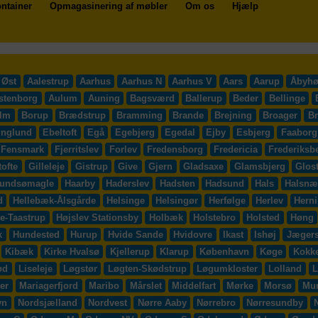
ntainer
Opmagasinering af møbler
Om os
Hjælp
 Øst
Aalestrup
Aarhus
Aarhus N
Aarhus V
Aars
Aarup
Åbyhø
stenborg
Aulum
Auning
Bagsværd
Ballerup
Beder
Bellinge
lm
Borup
Brædstrup
Bramming
Brande
Brejning
Broager
B
inglund
Ebeltoft
Egå
Egebjerg
Egedal
Ejby
Esbjerg
Faaborg
Fensmark
Fjerritslev
Forlev
Fredensborg
Fredericia
Frederiksb
ofte
Gilleleje
Gistrup
Give
Gjern
Gladsaxe
Glamsbjerg
Glos
undsømagle
Haarby
Haderslev
Hadsten
Hadsund
Hals
Halsnæ
d
Hellebæk-Ålsgårde
Helsinge
Helsingør
Herfølge
Herlev
Hern
e-Taastrup
Højslev Stationsby
Holbæk
Holstebro
Holsted
Høng
k
Hundested
Hurup
Hvide Sande
Hvidovre
Ikast
Ishøj
Jægers
Kibæk
Kirke Hvalsø
Kjellerup
Klarup
København
Køge
Kokk
ød
Liseleje
Løgstør
Løgten-Skødstrup
Løgumkloster
Lolland
L
er
Mariagerfjord
Maribo
Mårslet
Middelfart
Mørke
Morsø
Mu
vn
Nordsjælland
Nordvest
Nørre Aaby
Nørrebro
Nørresundby