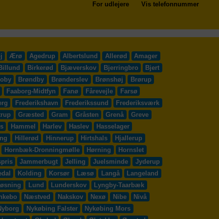
For udlejere
Vis telefonnummer
j
Ærø
Agedrup
Albertslund
Allerød
Amager
Billund
Birkerød
Bjæverskov
Bjerringbro
Bjert
roby
Brøndby
Brønderslev
Brønshøj
Brørup
Faaborg-Midtfyn
Fanø
Fårevejle
Farsø
erg
Frederikshavn
Frederikssund
Frederiksværk
trup
Græsted
Gram
Gråsten
Grenå
Greve
s
Hammel
Harlev
Haslev
Hasselager
ing
Hillerød
Hinnerup
Hirtshals
Hjallerup
Hornbæk-Dronningmølle
Hørning
Hornslet
pris
Jammerbugt
Jelling
Juelsminde
Jyderup
edal
Kolding
Korsør
Læsø
Langå
Langeland
øsning
Lund
Lunderskov
Lyngby-Taarbæk
nkebo
Næstved
Nakskov
Nexø
Nibe
Nivå
Nyborg
Nykøbing Falster
Nykøbing Mors