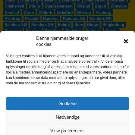
Odder
Odense
Odense C
Odense M
Odense NV
Odense S
Odsherred
Ødum
Øgadekvarteret
Oksbøl
Ølgod
Ølstykke
Ørestad
Ørum
Østbirk
Østerbro
Otterup
Padborg
Pandrup
Præstø
Randers
Randers NØ
Randers NV
Randers SØ
Randers SV
Rebild
Ribe
Ringe
Ringkøbing
Ringsted
Risskov
Rødding
Rødekro
Rødovre
Rønde
Rønne
Rønnede
Roskilde
Rudersdal
Rudkøbing
Denne hjemmeside bruger
Ruds-Vedby
Ry
Ryomgård
Sabro
Sæby
Sakskøbing
cookies
Samsø
Sankt Klemens
Sejs-Svejbæk
Silkeborg
Sindal
Skælskør
Skærbæk
Skævinge
Skagen
Skalborg
Vi bruger cookies til at tilpasse vores indhold og annoncer, til at vise dig
Skanderborg
Skibby
Skibet
Skive
Skjern
Skørping
funktioner til sociale medier og til at analysere vores trafik. Vi deler også
oplysninger om din brug af vores hjemmeside med vores partnere inden for
Skovlunde
Slagelse
Slangerup
Smørum
Smørumnedre
sociale medier, annonceringspartnere og analysepartnere. Vores partnere
Sofiendal
Søften
Solbjerg
Solrød
Solrød Strand
kan kombinere disse data med andre oplysninger, du har givet dem, eller
Sønderborg
Søndersø
Sorø
Starup
Stege
Stenløse
som de har indsamlet fra din brug af deres tjenester.
Stevns
Stevnstrup
Stilling
Stoholm
Store Heddinge
Storvorde
Støvring
Strib
Strøby Egede
Struer
Sundby
Sunds
Svendborg
Svenstrup J
Svinninge
Svogerslev
Godkend
Sydals
Syddjurs
Sydhavnen
Taastrup
Tarm
Tårnby
Taulov
Them
Thisted
Thurø By
Tilst
Tinglev
Tjæreborg
Nødvendige
Toftlund
Tølløse
Tønder
Tørring
Trige
Tune
Ullerslev
Vadum
Værløse
Valby
Vallensbæk
Vamdrup
Vanløse
Varde
Vejen
Vejle
Vestbjerg
Vester Hassing
Vesterbro
View preferences