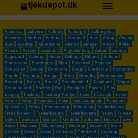
Aabenraa
Aabybro
Aalborg
Aalborg C
Aalborg Øst
Aalestrup
Aarhus
Aarhus N
Aarhus V
Aars
Aarup
Åbyhøj
Ærø
Agedrup
Albertslund
Allerød
Amager
Arden
Årslev
Asnæs
Assens
Assentoft
Augustenborg
Aulum
Auning
Bagsværd
Ballerup
Beder
Bellinge
Billund
Birkerød
Bjæverskov
Bjerringbro
Bjert
Blovstrød
Bogense
Bolderslev
Børkop
Bornholm
Borup
Brædstrup
Bramming
Brande
Brejning
Broager
Broby
Brøndby
Brønderslev
Brønshøj
Brørup
Brovst
Christiansfeld
Dianalund
Dragør
Dronninglund
Ebeltoft
Egå
Egebjerg
Egedal
Ejby
Esbjerg
Faaborg
Faaborg-Midtfyn
Fanø
Fårevejle
Farsø
Farum
Fårup
Favrskov
Faxe
Faxe Ladeplads
Fensmark
Fjerritslev
Forlev
Fredensborg
Fredericia
Frederiksberg
Frederikshavn
Frederikssund
Frederiksværk
Frejlev
Furesø
Galten
Gandrup
Ganløse
Gentofte
Gilleleje
Gistrup
Give
Gjern
Gladsaxe
Glamsbjerg
Glostrup
Græsted
Gram
Gråsten
Grenå
Greve
Gribskov
Grindsted
Guderup