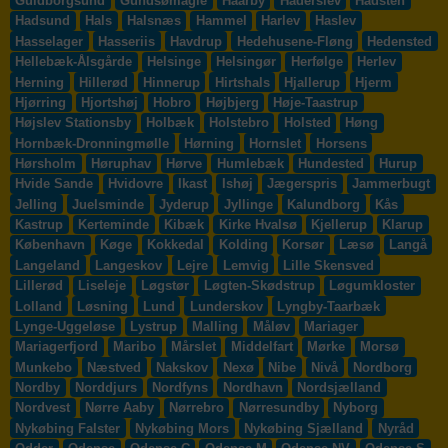
Guldborgsund
Gundsømagle
Haarby
Haderslev
Hadsten
Hadsund
Hals
Halsnæs
Hammel
Harlev
Haslev
Hasselager
Hasseriis
Havdrup
Hedehusene-Fløng
Hedensted
Hellebæk-Ålsgårde
Helsinge
Helsingør
Herfølge
Herlev
Herning
Hillerød
Hinnerup
Hirtshals
Hjallerup
Hjerm
Hjørring
Hjortshøj
Hobro
Højbjerg
Høje-Taastrup
Højslev Stationsby
Holbæk
Holstebro
Holsted
Høng
Hornbæk-Dronningmølle
Hørning
Hornslet
Horsens
Hørsholm
Høruphav
Hørve
Humlebæk
Hundested
Hurup
Hvide Sande
Hvidovre
Ikast
Ishøj
Jægerspris
Jammerbugt
Jelling
Juelsminde
Jyderup
Jyllinge
Kalundborg
Kås
Kastrup
Kerteminde
Kibæk
Kirke Hvalsø
Kjellerup
Klarup
København
Køge
Kokkedal
Kolding
Korsør
Læsø
Langå
Langeland
Langeskov
Lejre
Lemvig
Lille Skensved
Lillerød
Liseleje
Løgstør
Løgten-Skødstrup
Løgumkloster
Lolland
Løsning
Lund
Lunderskov
Lyngby-Taarbæk
Lynge-Uggeløse
Lystrup
Malling
Måløv
Mariager
Mariagerfjord
Maribo
Mårslet
Middelfart
Mørke
Morsø
Munkebo
Næstved
Nakskov
Nexø
Nibe
Nivå
Nordborg
Nordby
Norddjurs
Nordfyns
Nordhavn
Nordsjælland
Nordvest
Nørre Aaby
Nørrebro
Nørresundby
Nyborg
Nykøbing Falster
Nykøbing Mors
Nykøbing Sjælland
Nyråd