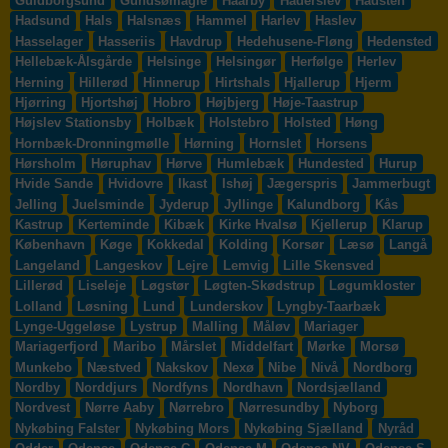
Guldborgsund
Gundsømagle
Haarby
Haderslev
Hadsten
Hadsund
Hals
Halsnæs
Hammel
Harlev
Haslev
Hasselager
Hasseriis
Havdrup
Hedehusene-Fløng
Hedensted
Hellebæk-Ålsgårde
Helsinge
Helsingør
Herfølge
Herlev
Herning
Hillerød
Hinnerup
Hirtshals
Hjallerup
Hjerm
Hjørring
Hjortshøj
Hobro
Højbjerg
Høje-Taastrup
Højslev Stationsby
Holbæk
Holstebro
Holsted
Høng
Hornbæk-Dronningmølle
Hørning
Hornslet
Horsens
Hørsholm
Høruphav
Hørve
Humlebæk
Hundested
Hurup
Hvide Sande
Hvidovre
Ikast
Ishøj
Jægerspris
Jammerbugt
Jelling
Juelsminde
Jyderup
Jyllinge
Kalundborg
Kås
Kastrup
Kerteminde
Kibæk
Kirke Hvalsø
Kjellerup
Klarup
København
Køge
Kokkedal
Kolding
Korsør
Læsø
Langå
Langeland
Langeskov
Lejre
Lemvig
Lille Skensved
Lillerød
Liseleje
Løgstør
Løgten-Skødstrup
Løgumkloster
Lolland
Løsning
Lund
Lunderskov
Lyngby-Taarbæk
Lynge-Uggeløse
Lystrup
Malling
Måløv
Mariager
Mariagerfjord
Maribo
Mårslet
Middelfart
Mørke
Morsø
Munkebo
Næstved
Nakskov
Nexø
Nibe
Nivå
Nordborg
Nordby
Norddjurs
Nordfyns
Nordhavn
Nordsjælland
Nordvest
Nørre Aaby
Nørrebro
Nørresundby
Nyborg
Nykøbing Falster
Nykøbing Mors
Nykøbing Sjælland
Nyråd