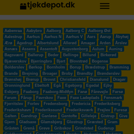
Aabenraa
Aabybro
Aalborg
Aalborg C
Aalborg Øst
Aalestrup
Aarhus
Aarhus N
Aarhus V
Aars
Aarup
Åbyhøj
Ærø
Agedrup
Albertslund
Allerød
Amager
Arden
Årslev
Asnæs
Assens
Assentoft
Augustenborg
Aulum
Auning
Bagsværd
Ballerup
Beder
Bellinge
Billund
Birkerød
Bjæverskov
Bjerringbro
Bjert
Blovstrød
Bogense
Bolderslev
Børkop
Bornholm
Borup
Brædstrup
Bramming
Brande
Brejning
Broager
Broby
Brøndby
Brønderslev
Brønshøj
Brørup
Brovst
Christiansfeld
Dianalund
Dragør
Dronninglund
Ebeltoft
Egå
Egebjerg
Egedal
Ejby
Esbjerg
Faaborg
Faaborg-Midtfyn
Fanø
Fårevejle
Farsø
Farum
Fårup
Favrskov
Faxe
Faxe Ladeplads
Fensmark
Fjerritslev
Forlev
Fredensborg
Fredericia
Frederiksberg
Frederikshavn
Frederikssund
Frederiksværk
Frejlev
Furesø
Galten
Gandrup
Ganløse
Gentofte
Gilleleje
Gistrup
Give
Gjern
Gladsaxe
Glamsbjerg
Glostrup
Græsted
Gram
Gråsten
Grenå
Greve
Gribskov
Grindsted
Guderup