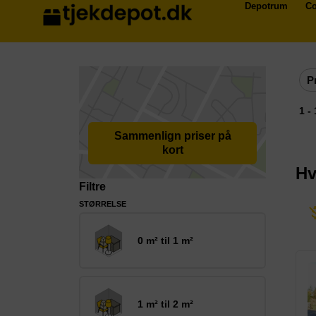
Depotrum
Co
P
1 -
Sammenlign priser på
kort
Hv
Filtre
STØRRELSE
0 m² til 1 m²
1 m² til 2 m²