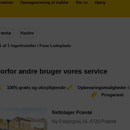
ntainer
Opmagasinering af møbler
Om os
Hjælp
ræstø
Haslev
 1 af 1 lagerhoteller i Faxe Ladeplads
orfor andre bruger vores service
100% gratis og uforpligtende
Opbevaringsmuligheder i
Prisgaranti
Nettolager Præstø
Ny Esbjergvej 16, 4720 Præstø