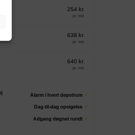
254 kr.
pr. md.
638 kr.
pr. md.
640 kr.
pr. md.
j
Alarm i hvert depotrum
Dag-til-dag opsigelse
Adgang døgnet rundt