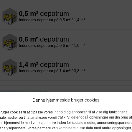
0,5 m²
depotrum
Indendørs depotrum på 0,5 m² / 1,4 m³
0,6 m²
depotrum
Indendørs depotrum på 0,6 m² / 1,6 m³
1,4 m²
depotrum
Indendørs depotrum på 1,4 m² / 3,8 m³
Nettolager Næstved, Holsted Park
Denne hjemmeside bruger cookies
Holsted Park 14, 4700 Næstved
bruger cookies til at tilpasse vores indhold og annoncer, til at vise dig funktioner til
iale medier og til at analysere vores trafik. Vi deler også oplysninger om din brug af
es hjemmeside med vores partnere inden for sociale medier, annonceringspartner
analysepartnere. Vores partnere kan kombinere disse data med andre oplysninger,