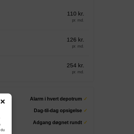
110 kr.
pr. md.
126 kr.
pr. md.
254 kr.
pr. md.
Alarm i hvert depotrum
Dag-til-dag opsigelse
Adgang døgnet rundt
e
 du