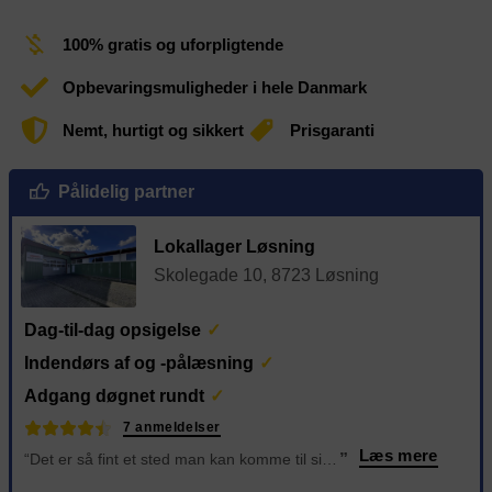
100% gratis og uforpligtende
Opbevaringsmuligheder i hele Danmark
Nemt, hurtigt og sikkert
Prisgaranti
Pålidelig partner
Lokallager Løsning
Skolegade 10, 8723 Løsning
Dag-til-dag opsigelse
Indendørs af og -pålæsning
Adgang døgnet rundt
7 anmeldelser
Læs mere
“Det er så fint et sted man kan komme til sit rum 24/7 Der er vogne, palleløfter osv til hjælp til at få sin ting i sit rum. Der er tørt og frost frit jeg har haft mit depotrum siden juni 2024 og er så glad for at ha rum der. Og sidst men ikke mindst alti
”