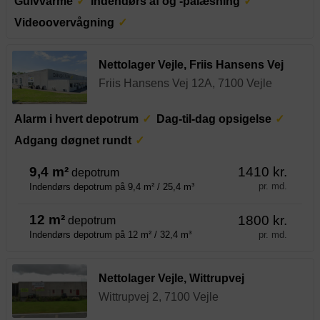
Gulvvarme
Indendørs af og -pålæsning
Videoovervågning
Nettolager Vejle, Friis Hansens Vej
Friis Hansens Vej 12A, 7100 Vejle
Alarm i hvert depotrum
Dag-til-dag opsigelse
Adgang døgnet rundt
9,4 m²
1410 kr.
depotrum
pr. md.
Indendørs depotrum på 9,4 m² / 25,4 m³
12 m²
1800 kr.
depotrum
pr. md.
Indendørs depotrum på 12 m² / 32,4 m³
Nettolager Vejle, Wittrupvej
Wittrupvej 2, 7100 Vejle