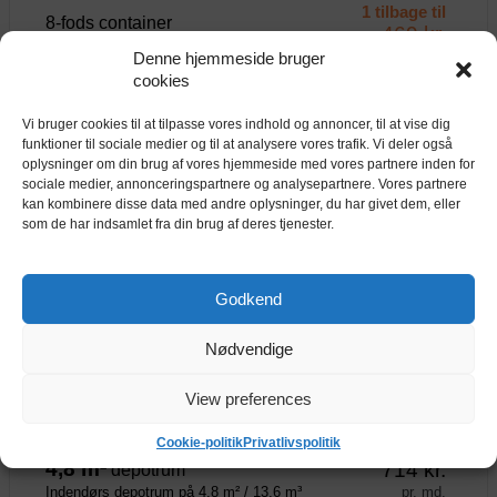
1 tilbage til
8-fods container
469 kr.
8-fods container på 4,8 m² / 9,8 m³
pr. md.
Denne hjemmeside bruger
cookies
750 kr.
20-fods container
Vi bruger cookies til at tilpasse vores indhold og annoncer, til at vise dig
20-fods container på 13,7 m² / 32,7 m³
pr. md.
funktioner til sociale medier og til at analysere vores trafik. Vi deler også
oplysninger om din brug af vores hjemmeside med vores partnere inden for
4 tilbage til
sociale medier, annonceringspartnere og analysepartnere. Vores partnere
20-fods container (Isoleret)
1250 kr.
kan kombinere disse data med andre oplysninger, du har givet dem, eller
Isoleret 20-fods container på 12,5 m² / 28,7 m³
som de har indsamlet fra din brug af deres tjenester.
pr. md.
BOXIT Kolding
Godkend
Trianglen 1, 6000 Kolding
Nødvendige
1,4 m²
271 kr.
depotrum
View preferences
pr. md.
Indendørs depotrum på 1,4 m² / 3,9 m³
Cookie-politik
Privatlivspolitik
4,8 m²
714 kr.
depotrum
pr. md.
Indendørs depotrum på 4,8 m² / 13,6 m³