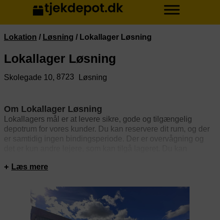
Lokation
/
Løsning
/
Lokallager Løsning
Lokallager Løsning
8723
Skolegade 10,
Løsning
Om Lokallager Løsning
Lokallagers mål er at levere sikre, gode og tilgængelig
depotrum for vores kunder. Du kan reservere dit rum, og der
er samtidig ingen bindingsperiode. Der er overvågning og
det er kun andre lejere, som kan tilgå lageret. Du kan
selvfølgelig tilgå dit depotrum døgnet rundt 365 dage om
Læs mere
året.
I er velkomne til at komme forbi og se faciliteterne inden
booking.