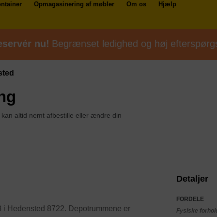
ntainer
Opmagasinering af møbler
Om os
Hjælp
servér nu!
Begrænset ledighed og høj efterspørg
sted
ng
 kan altid nemt afbestille eller ændre din
Detaljer
FORDELE
 3 i Hedensted 8722. Depotrummene er
Fysiske forhol