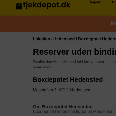
Depotrum
Co
Re
Lokation
/
Hedensted
/
Boxdepotet Heden
Reserver uden bindi
Fastlås den viste pris med fuld fortrydelsesret – du
reservation.
Boxdepotet Hedensted
8722
Mosetoften 3,
Hedensted
Om Boxdepotet Hedensted
Boxdepotet Hedensted ligger på Mosetoften