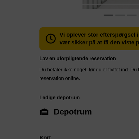
Vi oplever stor efterspørgsel 
vær sikker på at få den viste p
Lav en uforpligtende reservation
Du betaler ikke noget, før du er flyttet ind. D
reservation online.
Ledige depotrum
Depotrum
Kort