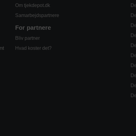
Om tjekdepot.dk
De
Samarbejdspartnere
De
De
For partnere
De
Bliv partner
De
mt
Hvad koster det?
De
De
De
De
De