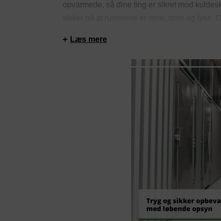
opvarmede, så dine ting er sikret mod kuldes
sikker på at rummene er rene, tørre og lys
Hedensted har et godt indeklima, hvilket holde
Læs mere
Derudover er depotrummene videoovervågede
låne en trailer til at flytte dine ting. Det er mu
dine ting, så du altid kan være sikker på at kun
Previous