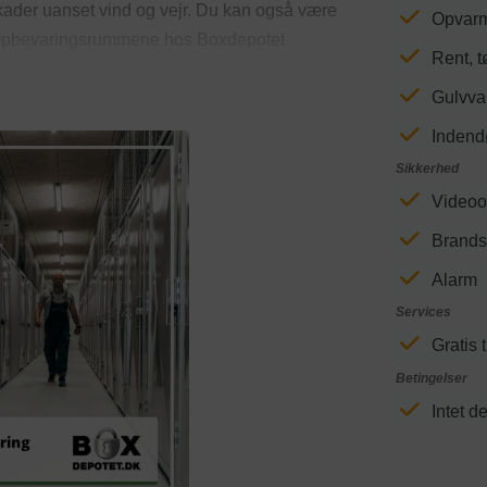
kader uanset vind og vejr. Du kan også være
Opvar
e. Opbevaringsrummene hos Boxdepotet
Rent, t
r dine genstande frie for fugtskader.
Gulvv
. Hos Boxdepotet Hedensted kan du gratis
ligt at køre din bil indendørs for at aflæsse
Indend
ne gøre det i tørvejr.
Sikkerhed
Videoo
Brands
Alarm
Services
Gratis t
Next
Betingelser
Intet d