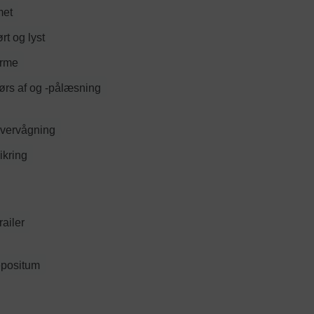
met
ørt og lyst
arme
ørs af og -pålæsning
vervågning
ikring
railer
epositum