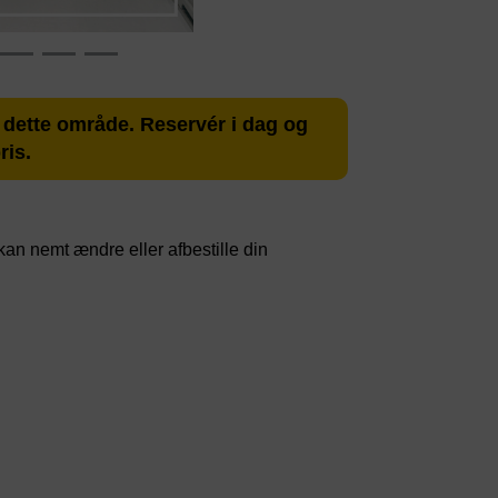
i dette område. Reservér i dag og
ris.
u kan nemt ændre eller afbestille din