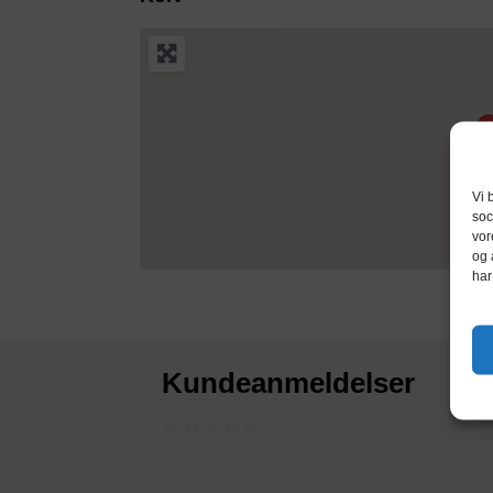
Vi 
soc
vor
og 
har
Kundeanmeldelser