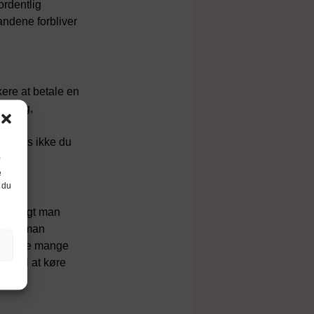
ordentlig
andene forbliver
kere at betale en
ikring,
på
t, hvis ikke du
e
 du
vor langt man
). Har man
are både mange
g til at køre