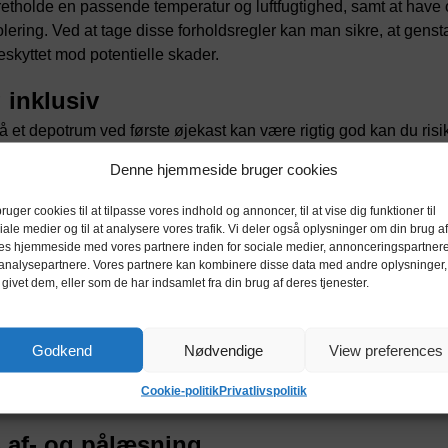
etholde en passende temperatur og luftfugtighed, samt at have 
solering. Ved at tage disse forholdsregler kan man sikre, at genst
eskyttet mod potentielle skader.
 inklusiv
 et depotrum ved første øjekast kan være rigtig god kan du risi
ikke du er opmærksom på eventuelle gebyrer som depositum, fors
Denne hjemmeside bruger cookies
yr, opsigelsesgebyr og rengøringsgebyr. Vær også opmærksom 
n for depotrummet, for her kan du også risikere at betale for mege
bruger cookies til at tilpasse vores indhold og annoncer, til at vise dig funktioner til
iale medier og til at analysere vores trafik. Vi deler også oplysninger om din brug af
es hjemmeside med vores partnere inden for sociale medier, annonceringspartner
analysepartnere. Vores partnere kan kombinere disse data med andre oplysninger,
dgang med bil
 givet dem, eller som de har indsamlet fra din brug af deres tjenester.
r for valget af det bedste depotrum, er det vigtigt at overveje, h
e sine ejendele fra transportmidlet til depotrummet (og omvendt
Godkend
Nødvendige
View preferences
køre direkte op til depotrummet og losse sine ting, kan man sp
ar tid. Så husk at tænke på bekvemmeligheden ved at have adgan
Cookie-politik
Privatlivspolitik
til depotrummet.
 af- og pålæsning