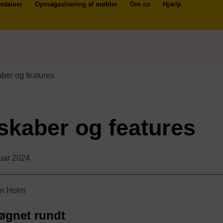
ntainer
Opmagasinering af møbler
Om os
Hjælp
ber og features
kaber og features
nuar 2024
n Holm
øgnet rundt