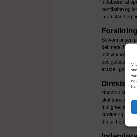
indebærer at opr
ventilation og i
i god stand og b
Forsikring
Selvom prisen på
del mere, hvis 
indflytningsgeb
opsigelsesfriste
Vi 
er ude i god tid.
soc
vor
og 
Direkte a
har
Når man står ove
skal transporter
mulighed for at 
kræfter og kostb
din bil helt hen 
Indendørs