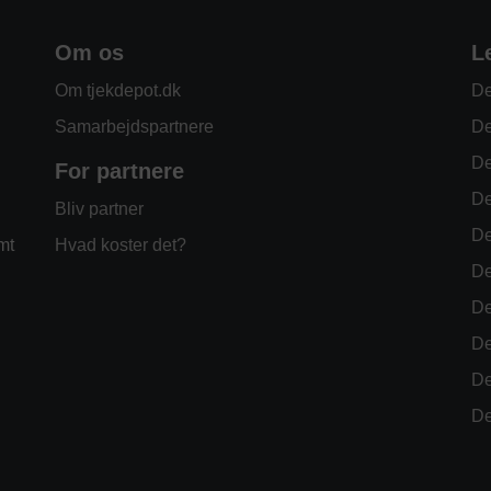
Om os
L
Om tjekdepot.dk
De
Samarbejdspartnere
De
De
For partnere
De
Bliv partner
De
mt
Hvad koster det?
De
De
De
De
De