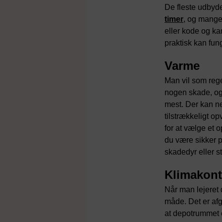
De fleste udbyde
timer
, og mange
eller kode og ka
praktisk kan fun
Varme
Man vil som rege
nogen skade, og
mest. Der kan n
tilstrækkeligt o
for at vælge et
du være sikker på
skadedyr eller s
Klimakont
Når man lejeret
måde. Det er afgø
at depotrummet e