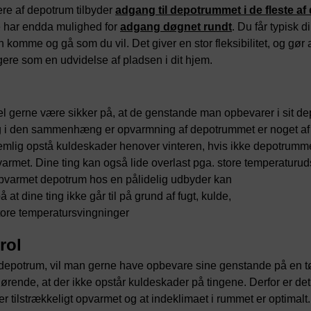
re af depotrum tilbyder
adgang til depotrummet i de fleste af
 har endda mulighed for
adgang døgnet rundt
. Du får typisk 
n komme og gå som du vil. Det giver en stor fleksibilitet, og gør
gere som en udvidelse af pladsen i dit hjem.
l gerne være sikker på, at de genstande man opbevarer i sit dep
 i den sammenhæng er opvarmning af depotrummet er noget af d
emlig opstå kuldeskader henover vinteren, hvis ikke depotrumme
pvarmet. Dine ting kan også lide overlast pga. store temperaturu
 opvarmet depotrum hos en pålidelig udbyder kan
 at dine ting ikke går til på grund af fugt, kulde,
tore temperatursvingninger
rol
 depotrum, vil man gerne have opbevare sine genstande på en tø
rende, at der ikke opstår kuldeskader på tingene. Derfor er det v
r tilstrækkeligt opvarmet og at indeklimaet i rummet er optimalt.