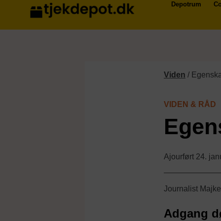
Depotrum
Co
Viden
/
Egenska
VIDEN & RÅD
Egens
Ajourført 24. ja
Journalist
Majke
Adgang d