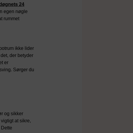
 døgnets 24
din egen nøgle
 at rummet
otrum ikke lider
et, der betyder
t er
dsving. Sørger du
r og sikker
igtigt at sikre,
 Dette