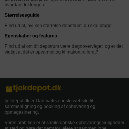
hvordan det fungerer.
Størrelsesguide
Find ud at, hvilken størrelse depotrum, du skal bruge.
Egenskaber og features
Find ud af om dit depotrum være døgnovervåget, og er det
vigtigt at det er opvarmet og klimakontrolleret?
category/tag description:
tjekdepot.dk er Danmarks eneste website til
sammenligning og booking af opbevaring og
opmagasinering.
Vores ambition er at samle danske opbevaringsmuligheder
ét sted og gøre det nemt for lejere at sammenligne