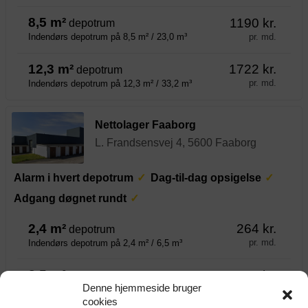
8,5 m²
1190 kr.
depotrum
pr. md.
Indendørs depotrum på 8,5 m² / 23,0 m³
12,3 m²
1722 kr.
depotrum
pr. md.
Indendørs depotrum på 12,3 m² / 33,2 m³
Nettolager Faaborg
L. Frandsensvej 4, 5600 Faaborg
Alarm i hvert depotrum
Dag-til-dag opsigelse
Adgang døgnet rundt
2,4 m²
264 kr.
depotrum
pr. md.
Indendørs depotrum på 2,4 m² / 6,5 m³
3,5 m²
385 kr.
depotrum
Denne hjemmeside bruger
pr. md.
Indendørs depotrum på 3,5 m² / 9,5 m³
cookies