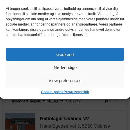
4,8 m²
528 kr.
depotrum
Vi bruger cookies til at tilpasse vores indhold og annoncer, til at vise dig
pr. md.
Indendørs depotrum på 4,8 m² / 13,0 m³
funktioner til sociale medier og til at analysere vores trafik. Vi deler også
oplysninger om din brug af vores hjemmeside med vores partnere inden for
sociale medier, annonceringspartnere og analysepartnere. Vores partnere
BOXIT Odense M
kan kombinere disse data med andre oplysninger, du har givet dem, eller
som de har indsamlet fra din brug af deres tjenester.
Rødegårdsvej 199, 5230 Odense
Godkend
1,5 m²
295 kr.
depotrum
pr. md.
Indendørs depotrum på 1,5 m² / 4,0 m³
Nødvendige
4,7 m²
745 kr.
depotrum
View preferences
pr. md.
Indendørs depotrum på 4,7 m² / 13,6 m³
Cookie-politik
Privatlivspolitik
10,6 m²
1493 kr.
depotrum
pr. md.
Indendørs depotrum på 10,6 m² / 30,0 m³
Nettolager Odense NV
Hans Egedes Vej 3, 5210 Odense