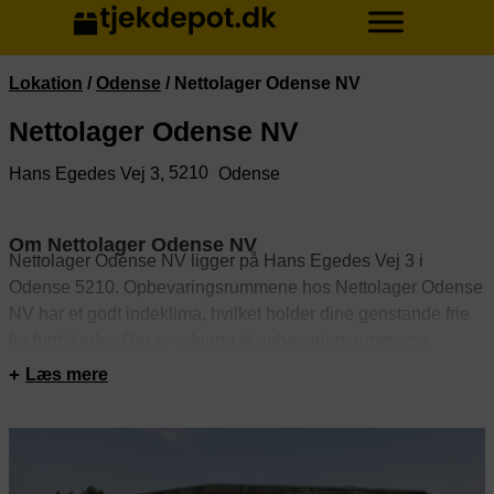
Lokation
/
Odense
/
Nettolager Odense NV
Nettolager Odense NV
5210
Hans Egedes Vej 3,
Odense
Om Nettolager Odense NV
Nettolager Odense NV ligger på Hans Egedes Vej 3 i
Odense 5210. Opbevaringsrummene hos Nettolager Odense
NV har et godt indeklima, hvilket holder dine genstande frie
for fugtskader. Der er adgang til opbevaringsrummene
døgnet rundt. Rummene er sikret med alarm. Derudover er
Læs mere
depotrummene videoovervågede.