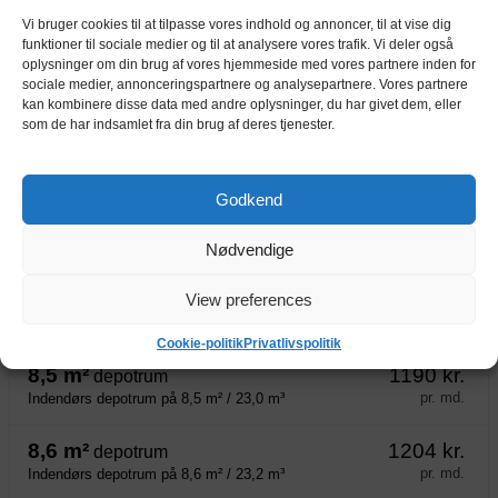
depotrum
pr. md.
Indendørs depotrum på 7,8 m² / 21,1 m³
Vi bruger cookies til at tilpasse vores indhold og annoncer, til at vise dig
funktioner til sociale medier og til at analysere vores trafik. Vi deler også
oplysninger om din brug af vores hjemmeside med vores partnere inden for
7,9 m²
1106 kr.
depotrum
sociale medier, annonceringspartnere og analysepartnere. Vores partnere
pr. md.
Indendørs depotrum på 7,9 m² / 21,3 m³
kan kombinere disse data med andre oplysninger, du har givet dem, eller
som de har indsamlet fra din brug af deres tjenester.
8,2 m²
1148 kr.
depotrum
pr. md.
Indendørs depotrum på 8,2 m² / 22,1 m³
Godkend
8,3 m²
1162 kr.
depotrum
pr. md.
Nødvendige
Indendørs depotrum på 8,3 m² / 22,4 m³
8,4 m²
1176 kr.
View preferences
depotrum
pr. md.
Indendørs depotrum på 8,4 m² / 22,7 m³
Cookie-politik
Privatlivspolitik
8,5 m²
1190 kr.
depotrum
pr. md.
Indendørs depotrum på 8,5 m² / 23,0 m³
8,6 m²
1204 kr.
depotrum
pr. md.
Indendørs depotrum på 8,6 m² / 23,2 m³