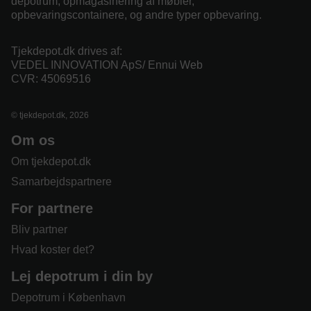
depotrum, opmagasinering af møbler,
opbevaringscontainere, og andre typer opbevaring.
Tjekdepot.dk drives af:
VEDEL INNOVATION ApS/ Ennui Web
CVR: 45069516
© tjekdepot.dk, 2026
Om os
Om tjekdepot.dk
Samarbejdspartnere
For partnere
Bliv partner
Hvad koster det?
Lej depotrum i din by
Depotrum i København