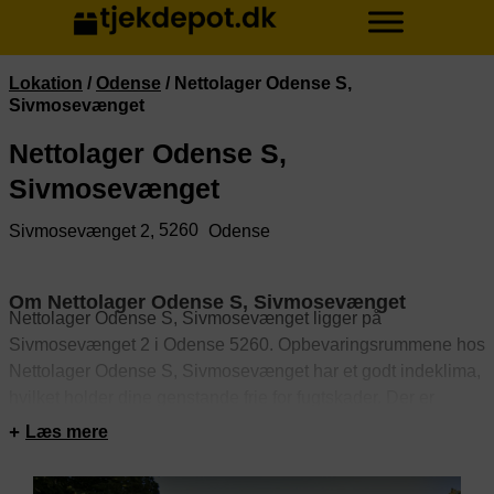
Lokation
/
Odense
/
Nettolager Odense S,
Sivmosevænget
Nettolager Odense S,
Sivmosevænget
5260
Sivmosevænget 2,
Odense
Om Nettolager Odense S, Sivmosevænget
Nettolager Odense S, Sivmosevænget ligger på
Sivmosevænget 2 i Odense 5260. Opbevaringsrummene hos
Nettolager Odense S, Sivmosevænget har et godt indeklima,
hvilket holder dine genstande frie for fugtskader. Der er
adgang til opbevaringsrummene døgnet rundt. Rummene er
Læs mere
sikret med alarm. Derudover er depotrummene
videoovervågede.