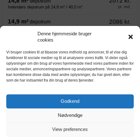
14,8 m²
2072 kr.
depotrum
pr. md.
Indendørs depotrum på 14,8 m² / 40,0 m³
14,9 m²
2086 kr.
depotrum
pr. md.
Indendørs depotrum på 14,9 m² / 40,2 m³
Denne hjemmeside bruger
cookies
15,1 m²
2114 kr.
depotrum
pr. md.
Indendørs depotrum på 15,1 m² / 40,8 m³
Vi bruger cookies til at tilpasse vores indhold og annoncer, til at vise dig
funktioner til sociale medier og til at analysere vores trafik. Vi deler også
oplysninger om din brug af vores hjemmeside med vores partnere inden for
sociale medier, annonceringspartnere og analysepartnere. Vores partnere
Kort
kan kombinere disse data med andre oplysninger, du har givet dem, eller
som de har indsamlet fra din brug af deres tjenester.
Godkend
Nødvendige
View preferences