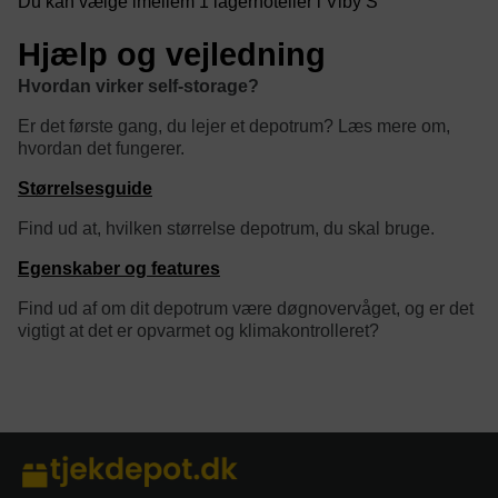
Du kan vælge imellem 1 lagerhoteller i Viby S
Hjælp og vejledning
Hvordan virker self-storage?
Er det første gang, du lejer et depotrum? Læs mere om,
hvordan det fungerer.
Størrelsesguide
Find ud at, hvilken størrelse depotrum, du skal bruge.
Egenskaber og features
Find ud af om dit depotrum være døgnovervåget, og er det
vigtigt at det er opvarmet og klimakontrolleret?
category/tag description: