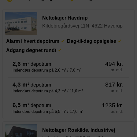
Nettolager Havdrup
Kildebrogårdsvej 11N, 4622 Havdrup
Alarm i hvert depotrum
Dag-til-dag opsigelse
Adgang døgnet rundt
2,6 m²
494 kr.
depotrum
pr. md.
Indendørs depotrum på 2,6 m² / 7,0 m³
4,3 m²
817 kr.
depotrum
pr. md.
Indendørs depotrum på 4,3 m² / 11,6 m³
6,5 m²
1235 kr.
depotrum
pr. md.
Indendørs depotrum på 6,5 m² / 17,6 m³
Nettolager Roskilde, Industrivej