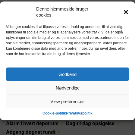
7,9 m²
1264 kr.
depotrum
Denne hjemmeside bruger
pr. md.
Indendørs depotrum på 7,9 m² / 21,3 m³
cookies
Vi bruger cookies til at tilpasse vores indhold og annoncer, til at vise dig
Nettolager Ringsted, Benløse Skel
funktioner til sociale medier og til at analysere vores trafik. Vi deler også
oplysninger om din brug af vores hjemmeside med vores partnere inden for
Benløse Skel 20, 4100 Ringsted
sociale medier, annonceringspartnere og analysepartnere. Vores partnere
kan kombinere disse data med andre oplysninger, du har givet dem, eller
Alarm i hvert depotrum
Dag-til-dag opsigelse
som de har indsamlet fra din brug af deres tjenester.
Adgang døgnet rundt
Godkend
5,2 m²
780 kr.
depotrum
pr. md.
Indendørs depotrum på 5,2 m² / 14,0 m³
Nødvendige
Nettolager Greve
View preferences
Elektronvej 2, 2670 Greve
Cookie-politik
Privatlivspolitik
Alarm i hvert depotrum
Dag-til-dag opsigelse
Adgang døgnet rundt