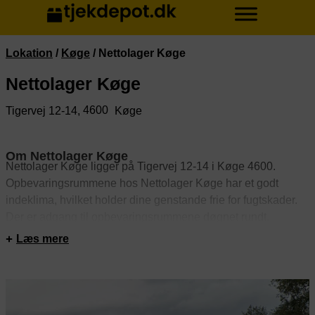
Lokation
/
Køge
/
Nettolager Køge
Nettolager Køge
4600
Tigervej 12-14,
Køge
Om Nettolager Køge
Nettolager Køge ligger på Tigervej 12-14 i Køge 4600.
Opbevaringsrummene hos Nettolager Køge har et godt
indeklima, hvilket holder dine genstande frie for fugtskader.
Der er adgang til opbevaringsrummene døgnet rundt.
Rummene er sikret med alarm. Derudover er depotrummene
Læs mere
videoovervågede.