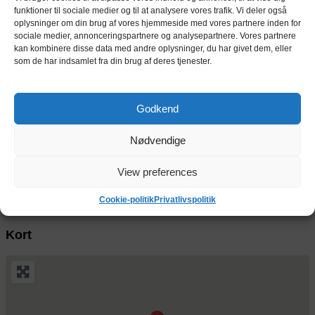
funktioner til sociale medier og til at analysere vores trafik. Vi deler også
oplysninger om din brug af vores hjemmeside med vores partnere inden for
8,1 m²
1458 kr.
depotrum
sociale medier, annonceringspartnere og analysepartnere. Vores partnere
pr. md.
Indendørs depotrum på 8,1 m² / 21,9 m³
kan kombinere disse data med andre oplysninger, du har givet dem, eller
som de har indsamlet fra din brug af deres tjenester.
8,2 m²
1476 kr.
depotrum
pr. md.
Indendørs depotrum på 8,2 m² / 22,1 m³
Godkend
9 m²
1620 kr.
depotrum
pr. md.
Nødvendige
Indendørs depotrum på 9 m² / 24,3 m³
23,5 m²
4230 kr.
View preferences
depotrum
pr. md.
Indendørs depotrum på 23,5 m² / 63,5 m³
Cookie-politik
Privatlivspolitik
Kort