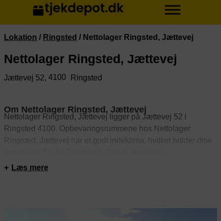
Lokation
/
Ringsted
/
Nettolager Ringsted, Jættevej
Nettolager Ringsted, Jættevej
4100
Jættevej 52,
Ringsted
Om Nettolager Ringsted, Jættevej
Nettolager Ringsted, Jættevej ligger på Jættevej 52 i
Ringsted 4100. Opbevaringsrummene hos Nettolager
Ringsted, Jættevej har et godt indeklima, hvilket holder dine
genstande frie for fugtskader. Der er adgang til
opbevaringsrummene døgnet rundt. Rummene er sikret med
Læs mere
alarm. Derudover er depotrummene videoovervågede.