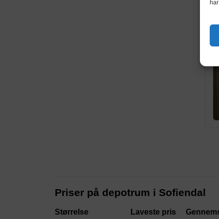
har
Priser på depotrum i Sofiendal
Størrelse
Laveste pris
Gennems