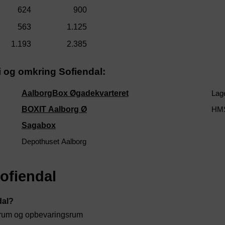
624
900
563
1.125
1.193
2.385
 i og omkring Sofiendal:
AalborgBox Øgadekvarteret
Lage
BOXIT Aalborg Ø
HMS
Sagabox
Depothuset Aalborg
ofiendal
dal?
otrum og opbevaringsrum