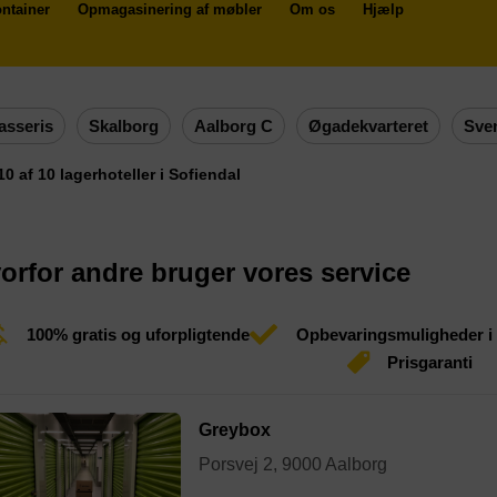
ntainer
Opmagasinering af møbler
Om os
Hjælp
asseris
Skalborg
Aalborg C
Øgadekvarteret
Sve
 10 af 10 lagerhoteller i Sofiendal
orfor andre bruger vores service
100% gratis og uforpligtende
Opbevaringsmuligheder i
Prisgaranti
Greybox
Porsvej 2, 9000 Aalborg