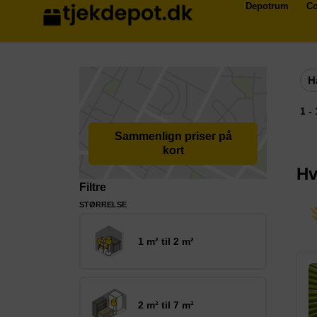
Depotrum
Co
H
1 -
Sammenlign priser på
kort
Hv
Filtre
STØRRELSE
1 m² til 2 m²
2 m² til 7 m²