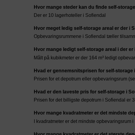
Hvor mange steder kan du finde self-storage
Der er 10 lagerhoteller i Sofiendal
Hvor meget ledig self-storage areal er der i 
Opbevaringsrummene i Sofiendal tæller tilsam
Hvor mange ledigt self-storage areal i der er
Målt på kubikmeter er der 164 m³ ledigt opbevari
Hvad er gennemsnitsprisen for self-storage 
Prisen for et depotrum eller opbevaringsrum (sel
Hvad er den laveste pris for self-storage i S
Prisen for det billigste depotrum i Sofiendal er 
Hvor mange kvadratmeter er det mindste dep
I kvadratmeter er det mindste opbevaringsrum i 
Hvor mange kvadratmeter er det største dep