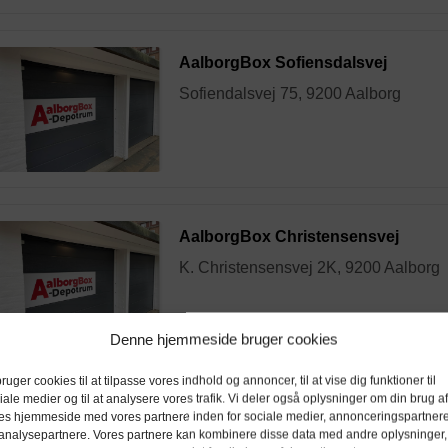
AalborgBox Sofiensdalsvej
Sofiendalsvej 75, 9200 Aalborg
AalborgBox Christensensvej
K. Christensensvej 2K, 9200 Aalborg
Denne hjemmeside bruger cookies
bruger cookies til at tilpasse vores indhold og annoncer, til at vise dig funktioner til
iale medier og til at analysere vores trafik. Vi deler også oplysninger om din brug af
AalborgBox Øgadekvarteret
es hjemmeside med vores partnere inden for sociale medier, annonceringspartner
analysepartnere. Vores partnere kan kombinere disse data med andre oplysninger,
Læsøgade 8, 9000 Aalborg