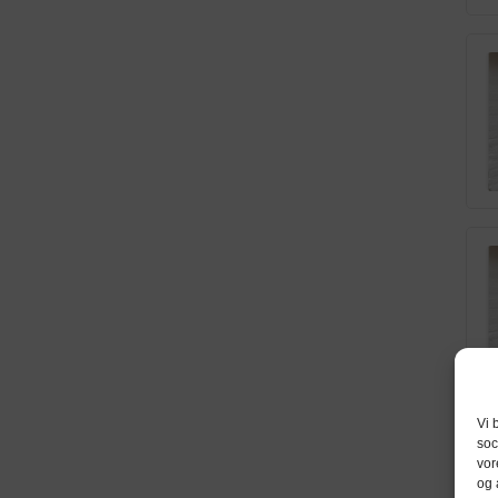
Vi 
soc
vor
og 