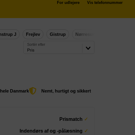
For udlejere
Vis telefonnummer
nstrup J
Frejlev
Gistrup
Nørresundby
Aalborg Ø
Sortér efter
Pris
 hele Danmark
Nemt, hurtigt og sikkert
Prismatch
Indendørs af og -pålæsning