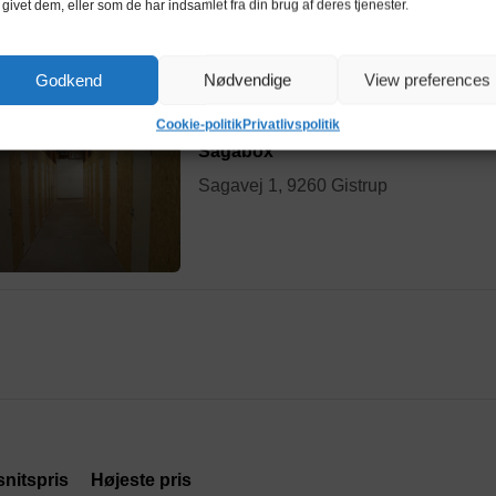
 givet dem, eller som de har indsamlet fra din brug af deres tjenester.
Godkend
Nødvendige
View preferences
Cookie-politik
Privatlivspolitik
Sagabox
Sagavej 1, 9260 Gistrup
nitspris
Højeste pris