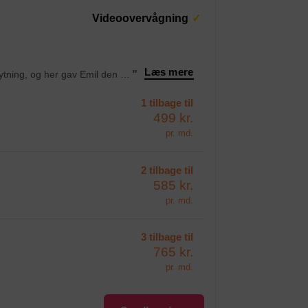
Videoovervågning
Læs mere
“Gode depotrum – jeg stod og manglede et depotrum i forbindelse med flytning, og her gav Emil den bedste service.
”
1 tilbage til
499 kr.
pr. md.
2 tilbage til
585 kr.
pr. md.
3 tilbage til
765 kr.
pr. md.