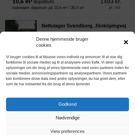
10,6 m²
1493 kr.
depotrum
pr. md.
Indendørs depotrum på 10,6 m² / 30,0 m³
Nettolager Svendborg, Jönköpingvej 1
Jönköpingvej 1, 5700 Svendborg
Denne hjemmeside bruger
cookies
Alarm i hvert depotrum
Dag-til-dag opsigelse
Vi bruger cookies til at tilpasse vores indhold og annoncer, til at vise dig
Adgang døgnet rundt
funktioner til sociale medier og til at analysere vores trafik. Vi deler også
oplysninger om din brug af vores hjemmeside med vores partnere inden for
0,5 m²
100 kr.
depotrum
sociale medier, annonceringspartnere og analysepartnere. Vores partnere
pr. md.
Indendørs depotrum på 0,5 m² / 1,4 m³
kan kombinere disse data med andre oplysninger, du har givet dem, eller
som de har indsamlet fra din brug af deres tjenester.
6,9 m²
966 kr.
depotrum
pr. md.
Indendørs depotrum på 6,9 m² / 18,6 m³
Godkend
9,4 m²
1316 kr.
depotrum
Nødvendige
pr. md.
Indendørs depotrum på 9,4 m² / 25,4 m³
View preferences