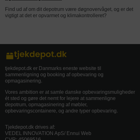
Find ud af om dit depotrum være døgnovervåget, og er det
vigtigt at det er opvarmet og klimakontrolleret?
category/tag description:
tjekdepot.dk er Danmarks eneste website til
sammenligning og booking af opbevaring og
opmagasinering.
Vores ambition er at samle danske opbevaringsmuligheder
ét sted og gøre det nemt for lejere at sammenligne
depotrum, opmagasinering af møbler,
opbevaringscontainere, og andre typer opbevaring.
Tjekdepot.dk drives af:
VEDEL INNOVATION ApS/ Ennui Web
CVR: 45069516