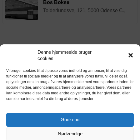
Bos Bokse
Tolderlundsvej 121, 5000 Odense C., 5000 Odense
Denne hjemmeside bruger
Priser på depotrum i Odense NV
cookies
Størrelse
Vi bruger cookies til at tilpasse vores indhold og annoncer, til at vise dig
funktioner til sociale medier og til at analysere vores trafik. Vi deler også
100
256
310
oplysninger om din brug af vores hjemmeside med vores partnere inden for
sociale medier, annonceringspartnere og analysepartnere. Vores partnere
kan kombinere disse data med andre oplysninger, du har givet dem, eller
310
601
980
som de har indsamlet fra din brug af deres tjenester.
980
1.389
2.086
Godkend
Der er i alt 8 udbydere af depotrum i og
omkring Odense NV:
Nødvendige