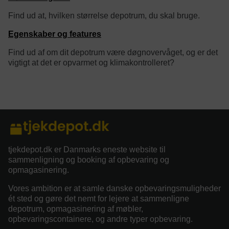
Find ud at, hvilken størrelse depotrum, du skal bruge.
Egenskaber og features
Find ud af om dit depotrum være døgnovervåget, og er det
vigtigt at det er opvarmet og klimakontrolleret?
category/tag description:
tjekdepot.dk er Danmarks eneste website til
sammenligning og booking af opbevaring og
opmagasinering.
Vores ambition er at samle danske opbevaringsmuligheder
ét sted og gøre det nemt for lejere at sammenligne
depotrum, opmagasinering af møbler,
opbevaringscontainere, og andre typer opbevaring.