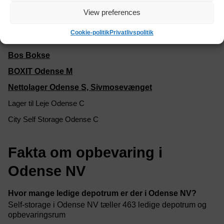
Nettolager Odense NV
View preferences
BOXIT Odense C
Cookie-politik
Privatlivspolitik
Lager Udlejning Odense
Bos Bokse
BOXIT Odense M
Nettolager Odense S, Sivmosevænget
Lager til Leje Odense C
City Self Storage Odense C
Fakta om opbevaring i
Odense NV
Hvor mange ledige depotrum er der i Odense NV?
Self-storage i Odense NV tæller 463 ledige depotrum og
opbevaringsrum