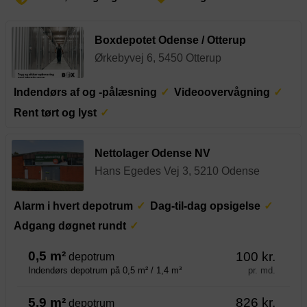
Boxdepotet Odense / Otterup
Ørkebyvej 6, 5450 Otterup
Indendørs af og -pålæsning
Videoovervågning
Rent tørt og lyst
Nettolager Odense NV
Hans Egedes Vej 3, 5210 Odense
Alarm i hvert depotrum
Dag-til-dag opsigelse
Adgang døgnet rundt
0,5 m²
100 kr.
depotrum
pr. md.
Indendørs depotrum på 0,5 m² / 1,4 m³
5,9 m²
826 kr.
depotrum