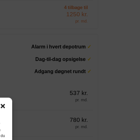
4 tilbage til
1250 kr.
pr. md.
Alarm i hvert depotrum
Dag-til-dag opsigelse
Adgang døgnet rundt
537 kr.
pr. md.
780 kr.
pr. md.
e
 du