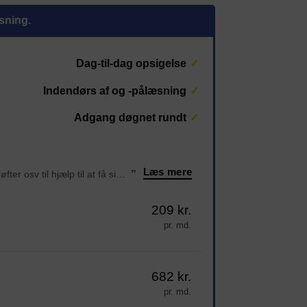
øsning.
Dag-til-dag opsigelse
Indendørs af og -pålæsning
Adgang døgnet rundt
Læs mere
“Det er så fint et sted man kan komme til sit rum 24/7 Der er vogne, palleløfter osv til hjælp til at få sin ting i sit rum. Der er tørt og frost frit jeg har haft mit depotrum siden juni 2024 og er så glad for at ha rum der. Og sidst men ikke mindst alti
”
209 kr.
pr. md.
682 kr.
pr. md.