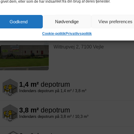
 givet dem, eller som de har indsamlet fra din brug af deres tjenester.
7,8 m²
depotrum
Indendørs depotrum på 7,8 m² / 21,1 m³
Godkend
Nødvendige
View preferences
Cookie-politik
Privatlivspolitik
Nettolager Vejle, Wittrupvej
Wittrupvej 2, 7100 Vejle
1,4 m²
depotrum
Indendørs depotrum på 1,4 m² / 3,8 m³
3,8 m²
depotrum
Indendørs depotrum på 3,8 m² / 10,3 m³