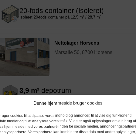
20-fods container (Isoleret)
Isoleret 20-fods container på 12,5 m² / 28,7 m³
Nettolager Horsens
Marsalle 50, 8700 Horsens
3,9 m²
depotrum
Indendørs depotrum på 3,9 m² / 10,5 m³
Denne hjemmeside bruger cookies
6 m²
depotrum
bruger cookies til at tilpasse vores indhold og annoncer, til at vise dig funktioner til
iale medier og til at analysere vores trafik. Vi deler også oplysninger om din brug af
Indendørs depotrum på 6 m² / 16,2 m³
es hjemmeside med vores partnere inden for sociale medier, annonceringspartner
analysepartnere. Vores partnere kan kombinere disse data med andre oplysninger,