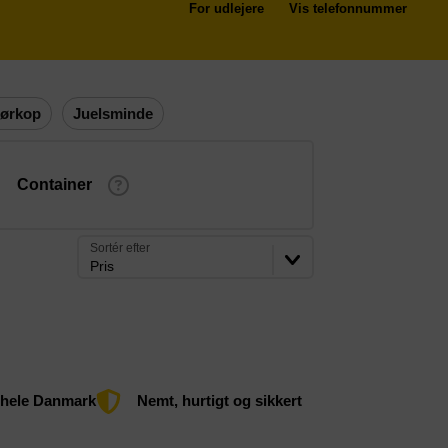
For udlejere
Vis telefonnummer
ørkop
Juelsminde
Container
Sortér efter
Pris
 hele Danmark
Nemt, hurtigt og sikkert