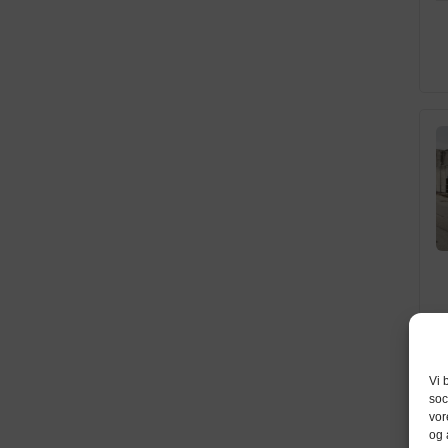
Vi 
soc
vor
og 