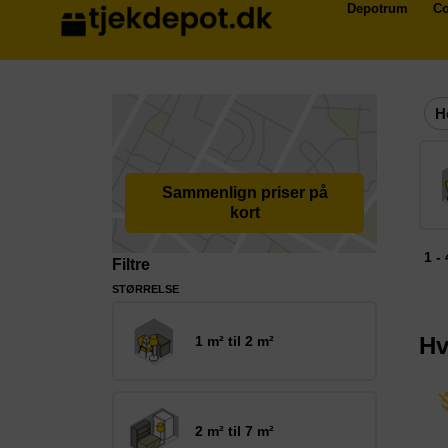
Depotrum
Co
H
Sammenlign priser på
kort
1 -
Filtre
STØRRELSE
Hv
1 m² til 2 m²
2 m² til 7 m²