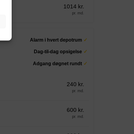
1014 kr.
pr. md.
Alarm i hvert depotrum
Dag-til-dag opsigelse
Adgang døgnet rundt
240 kr.
pr. md.
600 kr.
pr. md.