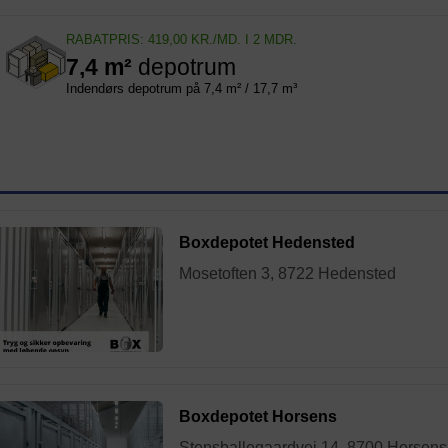
RABATPRIS: 419,00 KR./MD. I 2 MDR.
7,4 m²
depotrum
Indendørs depotrum på 7,4 m² / 17,7 m³
Boxdepotet Hedensted
Mosetoften 3, 8722 Hedensted
Boxdepotet Horsens
Stensballegaardvej 14, 8700 Horsens