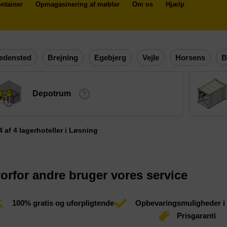
ntainer
Opmagasinering af møbler
Om os
Hjælp
edensted
Brejning
Egebjerg
Vejle
Horsens
B
Depotrum
 4 af 4 lagerhoteller i Løsning
orfor andre bruger vores service
100% gratis og uforpligtende
Opbevaringsmuligheder i
Prisgaranti