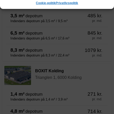
Cookie-politik
Privatlivspolitik
Adgang døgnet rundt
3,5 m²
485 kr.
depotrum
pr. md.
Indendørs depotrum på 3,5 m² / 9,5 m³
6,5 m²
845 kr.
depotrum
pr. md.
Indendørs depotrum på 6,5 m² / 17,6 m³
8,3 m²
1079 kr.
depotrum
pr. md.
Indendørs depotrum på 8,3 m² / 22,4 m³
BOXIT Kolding
Trianglen 1, 6000 Kolding
1,4 m²
271 kr.
depotrum
pr. md.
Indendørs depotrum på 1,4 m² / 3,9 m³
4,8 m²
714 kr.
depotrum