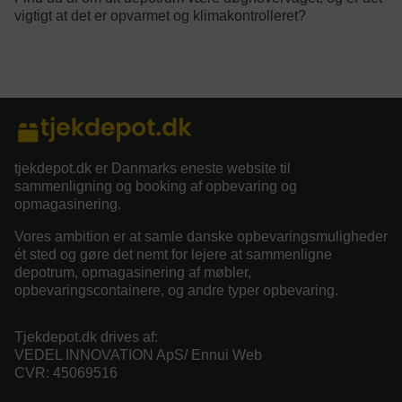
vigtigt at det er opvarmet og klimakontrolleret?
category/tag description:
tjekdepot.dk er Danmarks eneste website til
sammenligning og booking af opbevaring og
opmagasinering.
Vores ambition er at samle danske opbevaringsmuligheder
ét sted og gøre det nemt for lejere at sammenligne
depotrum, opmagasinering af møbler,
opbevaringscontainere, og andre typer opbevaring.
Tjekdepot.dk drives af:
VEDEL INNOVATION ApS/ Ennui Web
CVR: 45069516