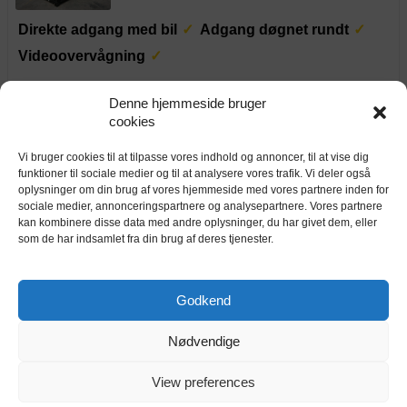
Direkte adgang med bil
Adgang døgnet rundt
Videoovervågning
1 tilbage til
Denne hjemmeside bruger
8-fods container
469 kr.
cookies
8-fods container på 4,8 m² / 9,8 m³
pr. md.
Vi bruger cookies til at tilpasse vores indhold og annoncer, til at vise dig
750 kr.
20-fods container
funktioner til sociale medier og til at analysere vores trafik. Vi deler også
oplysninger om din brug af vores hjemmeside med vores partnere inden for
20-fods container på 13,7 m² / 32,7 m³
pr. md.
sociale medier, annonceringspartnere og analysepartnere. Vores partnere
kan kombinere disse data med andre oplysninger, du har givet dem, eller
4 tilbage til
som de har indsamlet fra din brug af deres tjenester.
20-fods container (Isoleret)
1250 kr.
Isoleret 20-fods container på 12,5 m² / 28,7 m³
pr. md.
Godkend
Nettolager Middelfart
Nødvendige
Fynsvej 1, 5500 Middelfart
View preferences
Alarm i hvert depotrum
Dag-til-dag opsigelse