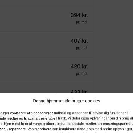
394 kr.
pr. md.
407 kr.
pr. md.
420 kr.
pr. md.
433 kr.
pr. md.
Denne hjemmeside bruger cookies
bruger cookies til at tilpasse vores indhold og annoncer, til at vise dig funktioner til
446 kr.
iale medier og til at analysere vores trafik. Vi deler også oplysninger om din brug af
es hjemmeside med vores partnere inden for sociale medier, annonceringspartner
pr. md.
analysepartnere. Vores partnere kan kombinere disse data med andre oplysninger,