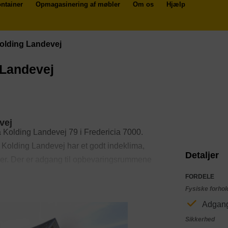
ntainer
Opmagasinering af møbler
Om os
Hjælp
Kolding Landevej
 Landevej
vej
å Kolding Landevej 79 i Fredericia 7000.
Kolding Landevej har et godt indeklima,
Detaljer
ader. Der er adgang til opbevaringsrummene
. Derudover er depotrummene
FORDELE
Fysiske forhol
Adgang
Sikkerhed