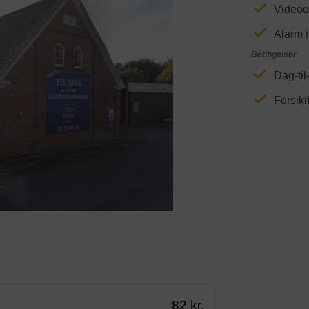
Videoo
Alarm i
Betingelser
Dag-til
Next
Forsikr
82 kr.