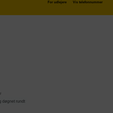
For udlejere
Vis telefonnummer
d
 døgnet rundt