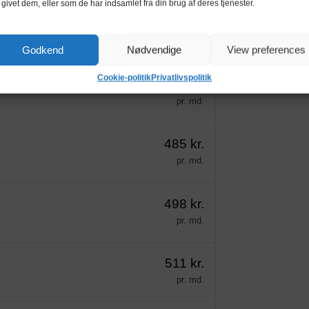
 givet dem, eller som de har indsamlet fra din brug af deres tjenester.
459 kr.
pr. md.
Godkend
Nødvendige
View preferences
Cookie-politik
Privatlivspolitik
472 kr.
pr. md.
485 kr.
pr. md.
498 kr.
pr. md.
511 kr.
pr. md.