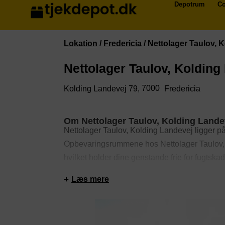
Depotrum
Co
Lokation
/
Fredericia
/
Nettolager Taulov, 
Nettolager Taulov, Kolding
7000
Kolding Landevej 79,
Fredericia
Om Nettolager Taulov, Kolding Lande
Nettolager Taulov, Kolding Landevej ligger p
Opbevaringsrummene hos Nettolager Taulov, 
hvilket holder dine genstande frie for fugtsk
døgnet rundt. Rummene er sikret med alarm
Læs mere
videoovervågede.